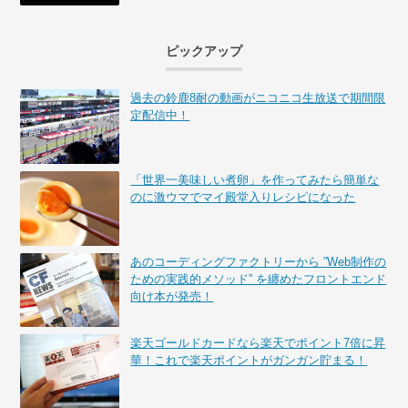
ピックアップ
過去の鈴鹿8耐の動画がニコニコ生放送で期間限
定配信中！
「世界一美味しい煮卵」を作ってみたら簡単な
のに激ウマでマイ殿堂入りレシピになった
あのコーディングファクトリーから ”Web制作の
ための実践的メソッド” を纏めたフロントエンド
向け本が発売！
楽天ゴールドカードなら楽天でポイント7倍に昇
華！これで楽天ポイントがガンガン貯まる！