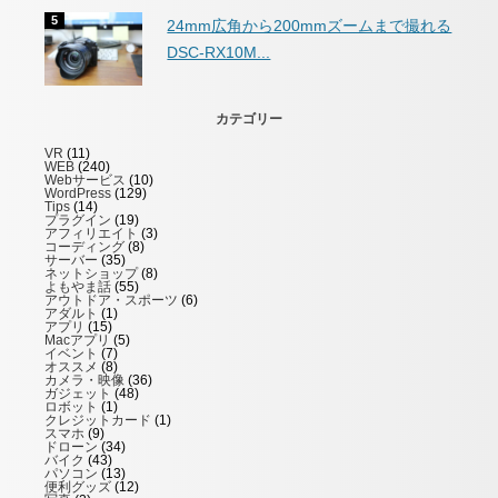
24mm広角から200mmズームまで撮れる
DSC-RX10M...
カテゴリー
VR
(11)
WEB
(240)
Webサービス
(10)
WordPress
(129)
Tips
(14)
プラグイン
(19)
アフィリエイト
(3)
コーディング
(8)
サーバー
(35)
ネットショップ
(8)
よもやま話
(55)
アウトドア・スポーツ
(6)
アダルト
(1)
アプリ
(15)
Macアプリ
(5)
イベント
(7)
オススメ
(8)
カメラ・映像
(36)
ガジェット
(48)
ロボット
(1)
クレジットカード
(1)
スマホ
(9)
ドローン
(34)
バイク
(43)
パソコン
(13)
便利グッズ
(12)