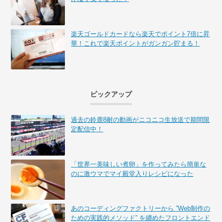
楽天ゴールドカードなら楽天でポイント7倍に昇
華！これで楽天ポイントがガンガン貯まる！
ピックアップ
過去の鈴鹿8耐の動画がニコニコ生放送で期間限
定配信中！
「世界一美味しい煮卵」を作ってみたら簡単な
のに激ウマでマイ殿堂入りレシピになった
あのコーディングファクトリーから ”Web制作の
ための実践的メソッド” を纏めたフロントエンド