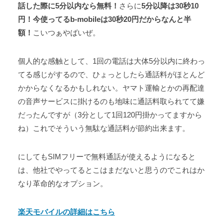
話した際に5分以内なら無料！
さらに
5分以降は30秒10
円！今使ってるb-mobileは30秒20円だからなんと半
額！
こいつぁやばいぜ。
個人的な感触として、1回の電話は大体5分以内に終わっ
てる感じがするので、ひょっとしたら通話料がほとんど
かからなくなるかもしれない。ヤマト運輸とかの再配達
の音声サービスに掛けるのも地味に通話料取られてて嫌
だったんですが（3分として1回120円掛かってますから
ね）これでそういう無駄な通話料が節約出来ます。
にしてもSIMフリーで無料通話が使えるようになると
は、他社でやってるとこはまだないと思うのでこれはか
なり革命的なオプション。
楽天モバイルの詳細はこちら