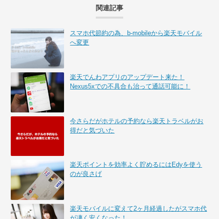
関連記事
スマホ代節約の為、b-mobileから楽天モバイル
へ変更
楽天でんわアプリのアップデート来た！
Nexus5xでの不具合も治って通話可能に！
今さらだがホテルの予約なら楽天トラベルがお
得だと気づいた
楽天ポイントを効率よく貯めるにはEdyを使う
のが良さげ
楽天モバイルに変えて2ヶ月経過したがスマホ代
が凄く安くなった！