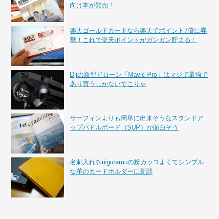
向け本が発売！
楽天ゴールドカードなら楽天でポイント7倍に昇
華！これで楽天ポイントがガンガン貯まる！
Djiの新型ドローン「Mavic Pro」はマジで最強で
あり買うしかないでこりゃ
サーフィンよりも簡単に出来そうなスタンドア
ップパドルボード（SUP）が面白そう
名刺入れをniguramuの超カッコよくてシンプル
な革のカードホルダーに新調