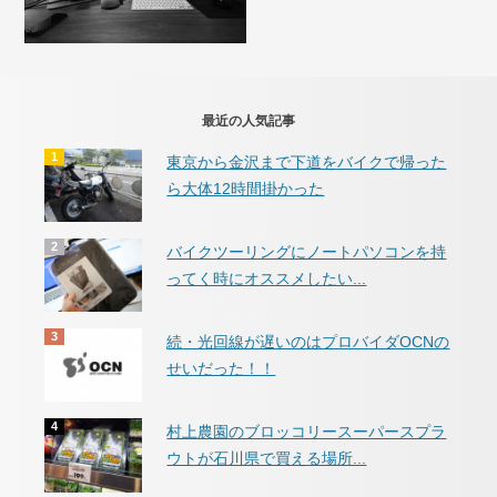
最近の人気記事
東京から金沢まで下道をバイクで帰った
ら大体12時間掛かった
バイクツーリングにノートパソコンを持
ってく時にオススメしたい...
続・光回線が遅いのはプロバイダOCNの
せいだった！！
村上農園のブロッコリースーパースプラ
ウトが石川県で買える場所...