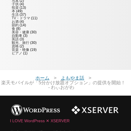
写真
(2)
子供
(4)
投資
(13)
本
(49)
生活
(37)
TV・ドラマ
(11)
お酒
(4)
節約
(14)
食
(8)
美容・健康
(30)
自動車
(3)
英語
(3)
観光、旅行
(30)
資格
(2)
音楽・映像
(19)
ピアノ
(1)
ホーム
よもやま話
楽天モバイルが「5分かけ放題オプション」の提供を開始！
- わぃおがわ
I LOVE WordPress ✕ XSERVER