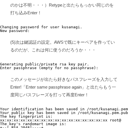
のかは不明・・・）Retypeと出たらもっかい同じのを
打ち込みEnter！
Changing password for user kusanagi.

New password:
(5)次は鍵認証の設定。AWSで既にキーペアを作ってい
るのだが、これは何に使うのだろうか・・・
Generating public/private rsa key pair.

Enter passphrase (empty for no passphrase): 
このメッセージが出たら好きなパスフレーズを入力して
Enter!「Enter same passphrase again」と出たらもう一
度同じパスフレーズを打って再度Enter！
Your identification has been saved in /root/kusanagi.pem
Your public key has been saved in /root/kusanagi.pem.pub
The key fingerprint is:

xx:xx:xx:xx:xx:xx:xx:xx:xx:xx:xx:xx:xx:xx:xx:xx root@

The key's randomart image is:

+--[ RSA 2048]----+
