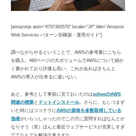
[amazonjs asin="4797382570" locale="JP" title="Amazon
Web Services パターン別構築・運用ガイド"]
調べながらやるということで、AWSの参考書にこちら
を購入。480ページの大ボリュームでAWSについて細か
く書かれており評価も高い。これがあればきちんと
AWSの導入が出来るに違いない。
あと、参考として事前に見ておいたのは
schooのAWS
関連の授業
と
ドットインストール
。さらに、もしつまず
いた時にはココナラに
AWSの資格を多数取得している
強者
がいらっしゃったのでこの方に質問すればなんとか
なりそう（笑）ほんと最近ウェブサービスが充実しすぎ
ててなんでも解決出来ますな。