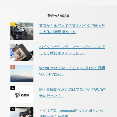
最近の人気記事
東京から金沢まで下道をバイクで帰った
ら大体12時間掛かった
バイクツーリングにノートパソコンを持
ってく時にオススメしたい...
WordPressでやってるエロブログが月間
500万PVに到...
続・光回線が遅いのはプロバイダOCNの
せいだった！！
ビジホでChromecast使おうと思ったら
接続出来んわ音声...