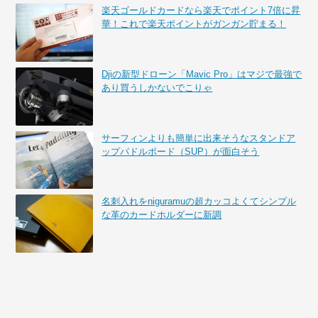
楽天ゴールドカードなら楽天でポイント7倍に昇
華！これで楽天ポイントがガンガン貯まる！
Djiの新型ドローン「Mavic Pro」はマジで最強で
あり買うしかないでこりゃ
サーフィンよりも簡単に出来そうなスタンドア
ップパドルボード（SUP）が面白そう
名刺入れをniguramuの超カッコよくてシンプル
な革のカードホルダーに新調