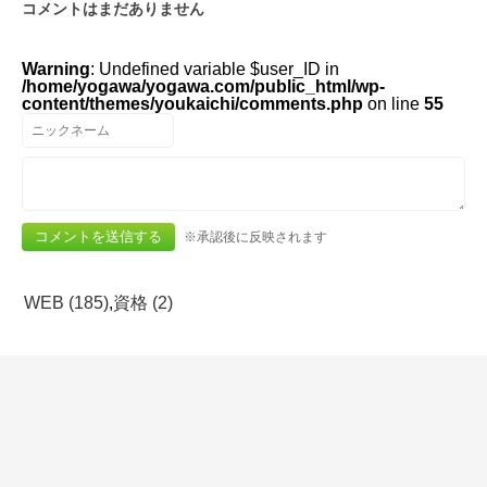
コメントはまだありません
Warning
: Undefined variable $user_ID in
/home/yogawa/yogawa.com/public_html/wp-
content/themes/youkaichi/comments.php
on line
55
※承認後に反映されます
WEB (185)
,
資格 (2)