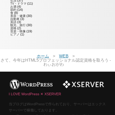
生活
(37)
TV・ドラマ
(11)
お酒
(4)
節約
(14)
食
(8)
美容・健康
(30)
自動車
(3)
英語
(3)
観光、旅行
(30)
資格
(2)
音楽・映像
(19)
ピアノ
(1)
ホーム
WEB
さて、今年はHTML5プロフェッショナル認定資格を取ろう -
わぃおがわ
I LOVE WordPress ✕ XSERVER
当ブログはWordPressで作られており、サーバーはエックス
サーバーで稼働しております。