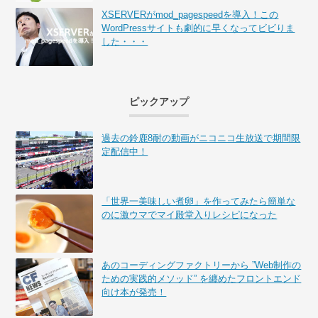
XSERVERがmod_pagespeedを導入！この
WordPressサイトも劇的に早くなってビビりま
した・・・
ピックアップ
過去の鈴鹿8耐の動画がニコニコ生放送で期間限
定配信中！
「世界一美味しい煮卵」を作ってみたら簡単な
のに激ウマでマイ殿堂入りレシピになった
あのコーディングファクトリーから ”Web制作の
ための実践的メソッド” を纏めたフロントエンド
向け本が発売！