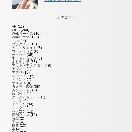
カテゴリー
VR
(11)
WEB
(240)
Webサービス
(10)
WordPress
(129)
Tips
(14)
プラグイン
(19)
アフィリエイト
(3)
コーディング
(8)
サーバー
(35)
ネットショップ
(8)
よもやま話
(55)
アウトドア・スポーツ
(6)
アダルト
(1)
アプリ
(15)
Macアプリ
(5)
イベント
(7)
オススメ
(8)
カメラ・映像
(36)
ガジェット
(48)
ロボット
(1)
クレジットカード
(1)
スマホ
(9)
ドローン
(34)
バイク
(43)
パソコン
(13)
便利グッズ
(12)
写真
(2)
子供
(4)
投資
(13)
本
(49)