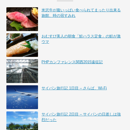
米沢牛が腹いっぱい食べられてまったり出来る
旅館、時の宿すみれ
おむすび美人の朝食「鮭ハラス定食」の鮭が激
ウマ
PHPカンファレンス関西2015遠征記
サイパン旅行記 1日目 – さらば、Wi-Fi
サイパン旅行記 2日目 – サイパンの日差しは強
烈だった