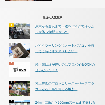
最近の人気記事
東京から金沢まで下道をバイクで帰った
ら大体12時間掛かった
バイクツーリングにノートパソコンを持
ってく時にオススメしたい...
続・光回線が遅いのはプロバイダOCNの
せいだった！！
村上農園のブロッコリースーパースプラ
ウトが石川県で買える場所...
24mm広角から200mmズームまで撮れる