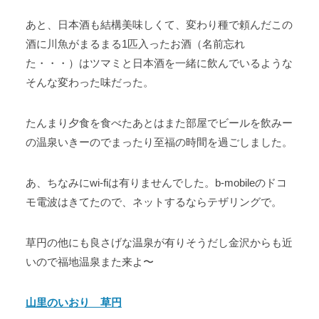
あと、日本酒も結構美味しくて、変わり種で頼んだこの
酒に川魚がまるまる1匹入ったお酒（名前忘れ
た・・・）はツマミと日本酒を一緒に飲んでいるような
そんな変わった味だった。
たんまり夕食を食べたあとはまた部屋でビールを飲みー
の温泉いきーのでまったり至福の時間を過ごしました。
あ、ちなみにwi-fiは有りませんでした。b-mobileのドコ
モ電波はきてたので、ネットするならテザリングで。
草円の他にも良さげな温泉が有りそうだし金沢からも近
いので福地温泉また来よ〜
山里のいおり 草円