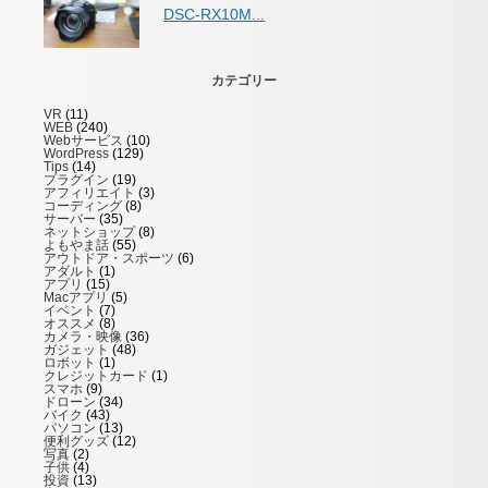
DSC-RX10M...
カテゴリー
VR
(11)
WEB
(240)
Webサービス
(10)
WordPress
(129)
Tips
(14)
プラグイン
(19)
アフィリエイト
(3)
コーディング
(8)
サーバー
(35)
ネットショップ
(8)
よもやま話
(55)
アウトドア・スポーツ
(6)
アダルト
(1)
アプリ
(15)
Macアプリ
(5)
イベント
(7)
オススメ
(8)
カメラ・映像
(36)
ガジェット
(48)
ロボット
(1)
クレジットカード
(1)
スマホ
(9)
ドローン
(34)
バイク
(43)
パソコン
(13)
便利グッズ
(12)
写真
(2)
子供
(4)
投資
(13)