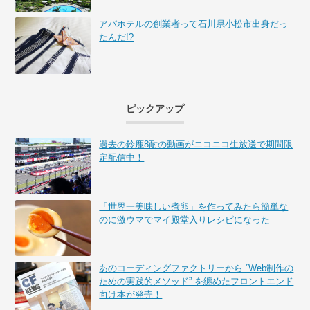
アパホテルの創業者って石川県小松市出身だっ
たんだ!?
ピックアップ
過去の鈴鹿8耐の動画がニコニコ生放送で期間限
定配信中！
「世界一美味しい煮卵」を作ってみたら簡単な
のに激ウマでマイ殿堂入りレシピになった
あのコーディングファクトリーから ”Web制作の
ための実践的メソッド” を纏めたフロントエンド
向け本が発売！