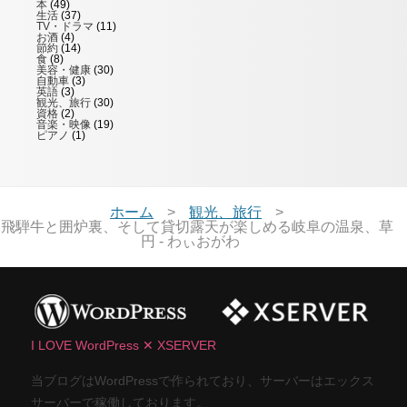
本
(49)
生活
(37)
TV・ドラマ
(11)
お酒
(4)
節約
(14)
食
(8)
美容・健康
(30)
自動車
(3)
英語
(3)
観光、旅行
(30)
資格
(2)
音楽・映像
(19)
ピアノ
(1)
ホーム
観光、旅行
飛騨牛と囲炉裏、そして貸切露天が楽しめる岐阜の温泉、草
円 - わぃおがわ
I LOVE WordPress ✕ XSERVER
当ブログはWordPressで作られており、サーバーはエックス
サーバーで稼働しております。