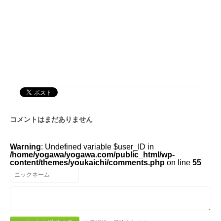
コメントはまだありません
Warning
: Undefined variable $user_ID in
/home/yogawa/yogawa.com/public_html/wp-
content/themes/youkaichi/comments.php
on line
55