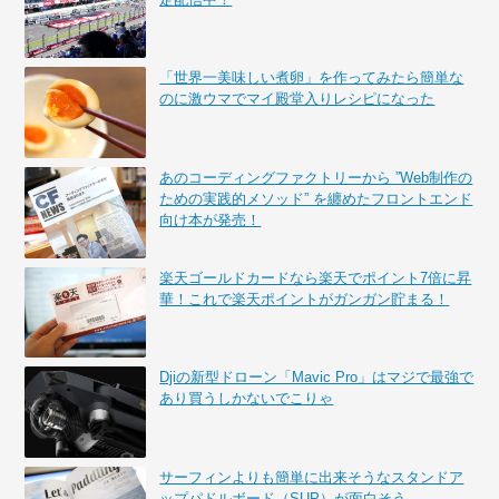
「世界一美味しい煮卵」を作ってみたら簡単な
のに激ウマでマイ殿堂入りレシピになった
あのコーディングファクトリーから ”Web制作の
ための実践的メソッド” を纏めたフロントエンド
向け本が発売！
楽天ゴールドカードなら楽天でポイント7倍に昇
華！これで楽天ポイントがガンガン貯まる！
Djiの新型ドローン「Mavic Pro」はマジで最強で
あり買うしかないでこりゃ
サーフィンよりも簡単に出来そうなスタンドア
ップパドルボード（SUP）が面白そう