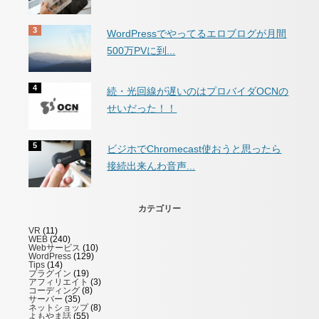
WordPressでやってるエロブログが月間
500万PVに到...
続・光回線が遅いのはプロバイダOCNの
せいだった！！
ビジホでChromecast使おうと思ったら
接続出来んわ音声...
カテゴリー
VR
(11)
WEB
(240)
Webサービス
(10)
WordPress
(129)
Tips
(14)
プラグイン
(19)
アフィリエイト
(3)
コーディング
(8)
サーバー
(35)
ネットショップ
(8)
よもやま話
(55)