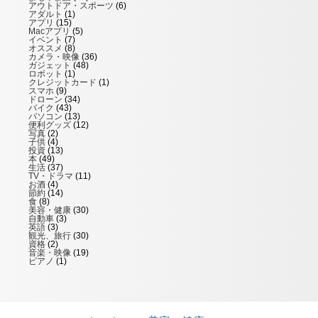
アウトドア・スポーツ
(6)
アダルト
(1)
アプリ
(15)
Macアプリ
(5)
イベント
(7)
オススメ
(8)
カメラ・映像
(36)
ガジェット
(48)
ロボット
(1)
クレジットカード
(1)
スマホ
(9)
ドローン
(34)
バイク
(43)
パソコン
(13)
便利グッズ
(12)
写真
(2)
子供
(4)
投資
(13)
本
(49)
生活
(37)
TV・ドラマ
(11)
お酒
(4)
節約
(14)
食
(8)
美容・健康
(30)
自動車
(3)
英語
(3)
観光、旅行
(30)
資格
(2)
音楽・映像
(19)
ピアノ
(1)