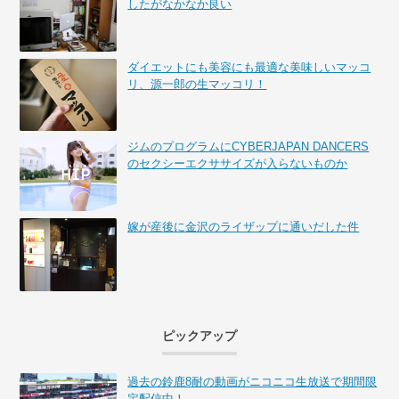
したがなかなか良い
ダイエットにも美容にも最適な美味しいマッコ
リ、源一郎の生マッコリ！
ジムのプログラムにCYBERJAPAN DANCERS
のセクシーエクササイズが入らないものか
嫁が産後に金沢のライザップに通いだした件
ピックアップ
過去の鈴鹿8耐の動画がニコニコ生放送で期間限
定配信中！