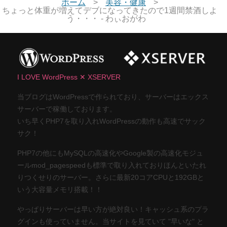
ホーム
美容・健康
ちょっと体重が増えてデブになってきたので1週間禁酒しよ
う・・・ - わぃおがわ
I LOVE WordPress ✕ XSERVER
当ブログはWordPressで作られており、サーバーはエックス
サーバーで稼働しております。
いち早くPHP7を取り入れWordPressの動作も高速でサック
サク！
PHP7の他にもMySQLの高速化やGoogle製の高速化モジュ
ールmod_pagespeedも標準で取り入れておりほんといたれ
りつくせりのサーバー。さらに最新20コアCPUと192GBと
いう大容量メモリ搭載！！
やっぱりサーバーは早い方が絶対良い！キャッシュ系のプラ
グインも使っていません。当サイトを見ていて "早いな" と