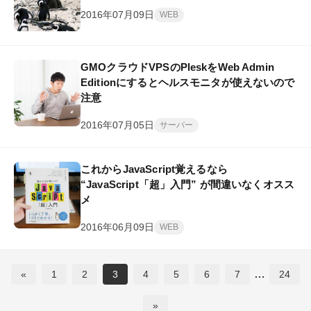
2016年07月09日
WEB
GMOクラウドVPSのPleskをWeb Admin
Editionにするとヘルスモニタが使えないので
注意
2016年07月05日
サーバー
これからJavaScript覚えるなら
“JavaScript「超」入門” が間違いなくオスス
メ
2016年06月09日
WEB
…
«
1
2
3
4
5
6
7
24
»