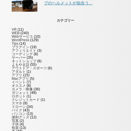
プのヘルメットが似合う...
カテゴリー
VR
(11)
WEB
(240)
Webサービス
(10)
WordPress
(129)
Tips
(14)
プラグイン
(19)
アフィリエイト
(3)
コーディング
(8)
サーバー
(35)
ネットショップ
(8)
よもやま話
(55)
アウトドア・スポーツ
(6)
アダルト
(1)
アプリ
(15)
Macアプリ
(5)
イベント
(7)
オススメ
(8)
カメラ・映像
(36)
ガジェット
(48)
ロボット
(1)
クレジットカード
(1)
スマホ
(9)
ドローン
(34)
バイク
(43)
パソコン
(13)
便利グッズ
(12)
写真
(2)
子供
(4)
投資
(13)