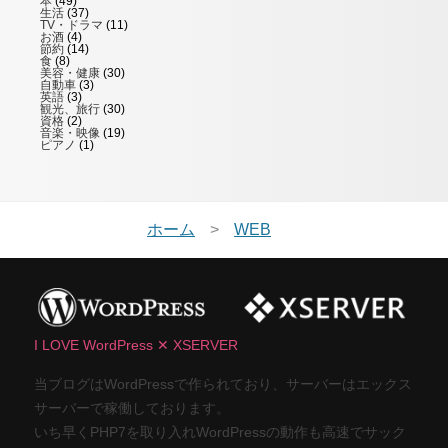
本
(49)
生活
(37)
TV・ドラマ
(11)
お酒
(4)
節約
(14)
食
(8)
美容・健康
(30)
自動車
(3)
英語
(3)
観光、旅行
(30)
資格
(2)
音楽・映像
(19)
ピアノ
(1)
ホーム
WEB
I LOVE WordPress ✕ XSERVER
当ブログはWordPressで作られており、サーバーはエックス
サーバーで稼働しております。
いち早くPHP7を取り入れWordPressの動作も高速でサック