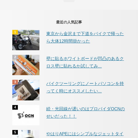
最近の人気記事
東京から金沢まで下道をバイクで帰った
ら大体12時間掛かった
壁に貼るホワイトボードが凹凸のあるク
ロス壁に貼れるか試してみ...
バイクツーリングにノートパソコンを持
ってく時にオススメしたい...
続・光回線が遅いのはプロバイダOCNの
せいだった！！
やはりAPEにはシンプルなジェットタイ