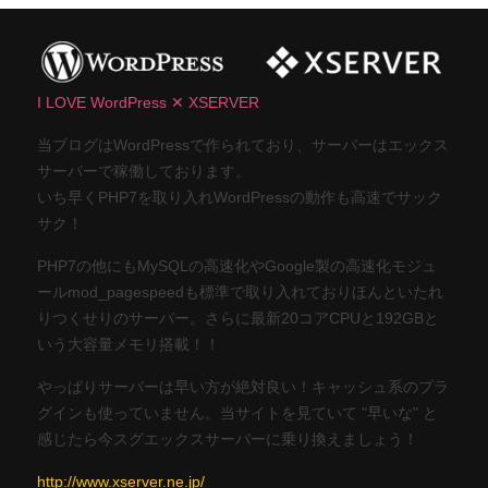
I LOVE WordPress ✕ XSERVER
当ブログはWordPressで作られており、サーバーはエックス
サーバーで稼働しております。
いち早くPHP7を取り入れWordPressの動作も高速でサック
サク！
PHP7の他にもMySQLの高速化やGoogle製の高速化モジュ
ールmod_pagespeedも標準で取り入れておりほんといたれ
りつくせりのサーバー。さらに最新20コアCPUと192GBと
いう大容量メモリ搭載！！
やっぱりサーバーは早い方が絶対良い！キャッシュ系のプラ
グインも使っていません。当サイトを見ていて "早いな" と
感じたら今スグエックスサーバーに乗り換えましょう！
http://www.xserver.ne.jp/