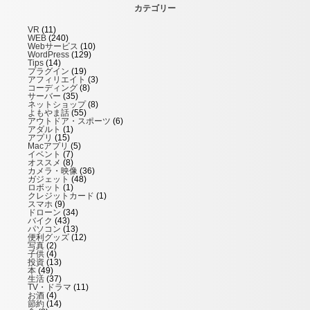
カテゴリー
VR
(11)
WEB
(240)
Webサービス
(10)
WordPress
(129)
Tips
(14)
プラグイン
(19)
アフィリエイト
(3)
コーディング
(8)
サーバー
(35)
ネットショップ
(8)
よもやま話
(55)
アウトドア・スポーツ
(6)
アダルト
(1)
アプリ
(15)
Macアプリ
(5)
イベント
(7)
オススメ
(8)
カメラ・映像
(36)
ガジェット
(48)
ロボット
(1)
クレジットカード
(1)
スマホ
(9)
ドローン
(34)
バイク
(43)
パソコン
(13)
便利グッズ
(12)
写真
(2)
子供
(4)
投資
(13)
本
(49)
生活
(37)
TV・ドラマ
(11)
お酒
(4)
節約
(14)