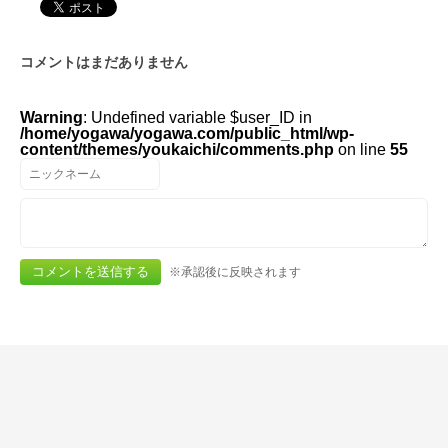
コメントはまだありません
Warning
: Undefined variable $user_ID in
/home/yogawa/yogawa.com/public_html/wp-
content/themes/youkaichi/comments.php
on line
55
※承認後に反映されます