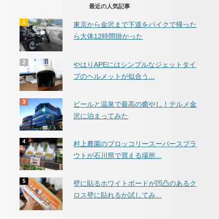
最近の人気記事
東京から金沢まで下道をバイクで帰った
ら大体12時間掛かった
やはりAPEにはシンプルなジェットタイ
プのヘルメットが似合う...
ビールと温泉で最高の癒やし！テルメ金
沢に泊まってみた
村上農園のブロッコリースーパースプラ
ウトが石川県で買える場所...
壁に貼るホワイトボードが凹凸のあるク
ロス壁に貼れるか試してみ...