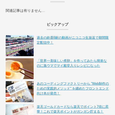
関連記事は有りません...
ピックアップ
過去の鈴鹿8耐の動画がニコニコ生放送で期間限
定配信中！
「世界一美味しい煮卵」を作ってみたら簡単な
のに激ウマでマイ殿堂入りレシピになった
あのコーディングファクトリーから ”Web制作の
ための実践的メソッド” を纏めたフロントエンド
向け本が発売！
楽天ゴールドカードなら楽天でポイント7倍に昇
華！これで楽天ポイントがガンガン貯まる！