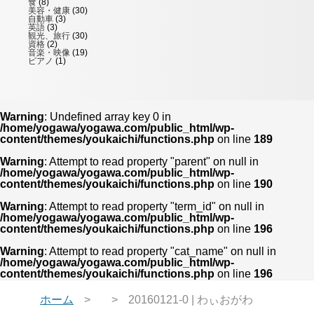
食
(8)
美容・健康
(30)
自動車
(3)
英語
(3)
観光、旅行
(30)
資格
(2)
音楽・映像
(19)
ピアノ
(1)
Warning
: Undefined array key 0 in
/home/yogawa/yogawa.com/public_html/wp-
content/themes/youkaichi/functions.php
on line
189
Warning
: Attempt to read property "parent" on null in
/home/yogawa/yogawa.com/public_html/wp-
content/themes/youkaichi/functions.php
on line
190
Warning
: Attempt to read property "term_id" on null in
/home/yogawa/yogawa.com/public_html/wp-
content/themes/youkaichi/functions.php
on line
196
Warning
: Attempt to read property "cat_name" on null in
/home/yogawa/yogawa.com/public_html/wp-
content/themes/youkaichi/functions.php
on line
196
ホーム
20160121-0 | わぃおがわ