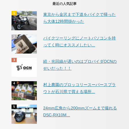
最近の人気記事
東京から金沢まで下道をバイクで帰った
ら大体12時間掛かった
バイクツーリングにノートパソコンを持
ってく時にオススメしたい...
続・光回線が遅いのはプロバイダOCNの
せいだった！！
村上農園のブロッコリースーパースプラ
ウトが石川県で買える場所...
24mm広角から200mmズームまで撮れる
DSC-RX10M...