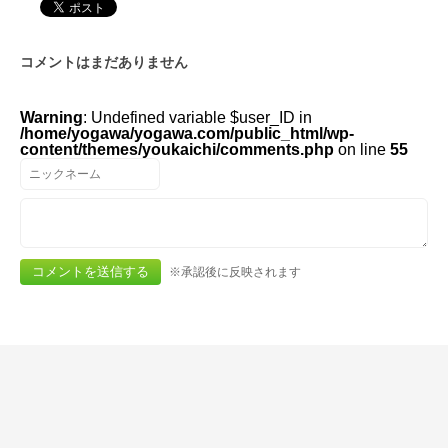
コメントはまだありません
Warning
: Undefined variable $user_ID in
/home/yogawa/yogawa.com/public_html/wp-
content/themes/youkaichi/comments.php
on line
55
※承認後に反映されます