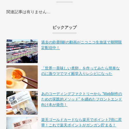
関連記事は有りません...
ピックアップ
過去の鈴鹿8耐の動画がニコニコ生放送で期間限
定配信中！
「世界一美味しい煮卵」を作ってみたら簡単な
のに激ウマでマイ殿堂入りレシピになった
あのコーディングファクトリーから ”Web制作の
ための実践的メソッド” を纏めたフロントエンド
向け本が発売！
楽天ゴールドカードなら楽天でポイント7倍に昇
華！これで楽天ポイントがガンガン貯まる！