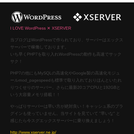
I LOVE WordPress ✕ XSERVER
当ブログはWordPressで作られており、サーバーはエックス
サーバーで稼働しております。
いち早くPHP7を取り入れWordPressの動作も高速でサック
サク！
PHP7の他にもMySQLの高速化やGoogle製の高速化モジュ
ールmod_pagespeedも標準で取り入れておりほんといたれ
りつくせりのサーバー。さらに最新20コアCPUと192GBと
いう大容量メモリ搭載！！
やっぱりサーバーは早い方が絶対良い！キャッシュ系のプラ
グインも使っていません。当サイトを見ていて "早いな" と
感じたら今スグエックスサーバーに乗り換えましょう！
http://www.xserver.ne.jp/