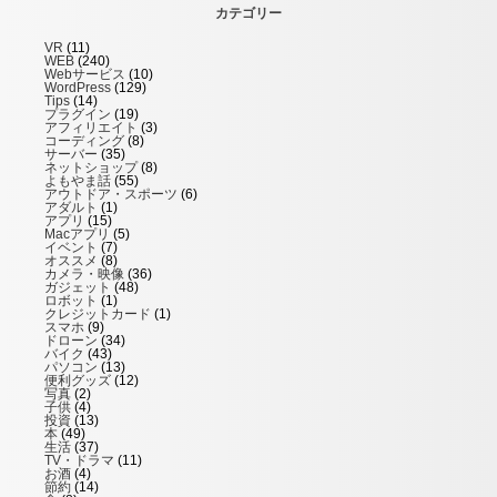
カテゴリー
VR
(11)
WEB
(240)
Webサービス
(10)
WordPress
(129)
Tips
(14)
プラグイン
(19)
アフィリエイト
(3)
コーディング
(8)
サーバー
(35)
ネットショップ
(8)
よもやま話
(55)
アウトドア・スポーツ
(6)
アダルト
(1)
アプリ
(15)
Macアプリ
(5)
イベント
(7)
オススメ
(8)
カメラ・映像
(36)
ガジェット
(48)
ロボット
(1)
クレジットカード
(1)
スマホ
(9)
ドローン
(34)
バイク
(43)
パソコン
(13)
便利グッズ
(12)
写真
(2)
子供
(4)
投資
(13)
本
(49)
生活
(37)
TV・ドラマ
(11)
お酒
(4)
節約
(14)