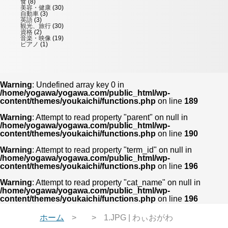
食
(8)
美容・健康
(30)
自動車
(3)
英語
(3)
観光、旅行
(30)
資格
(2)
音楽・映像
(19)
ピアノ
(1)
Warning
: Undefined array key 0 in
/home/yogawa/yogawa.com/public_html/wp-
content/themes/youkaichi/functions.php
on line
189
Warning
: Attempt to read property "parent" on null in
/home/yogawa/yogawa.com/public_html/wp-
content/themes/youkaichi/functions.php
on line
190
Warning
: Attempt to read property "term_id" on null in
/home/yogawa/yogawa.com/public_html/wp-
content/themes/youkaichi/functions.php
on line
196
Warning
: Attempt to read property "cat_name" on null in
/home/yogawa/yogawa.com/public_html/wp-
content/themes/youkaichi/functions.php
on line
196
ホーム
1.JPG | わぃおがわ