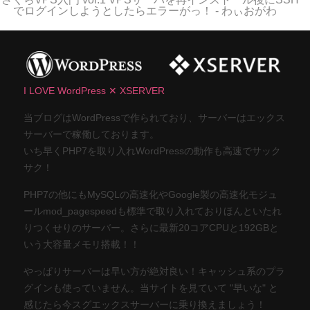
でログインしようとしたらエラーがっ！ - わぃおがわ
I LOVE WordPress ✕ XSERVER
当ブログはWordPressで作られており、サーバーはエックス
サーバーで稼働しております。
いち早くPHP7を取り入れWordPressの動作も高速でサック
サク！
PHP7の他にもMySQLの高速化やGoogle製の高速化モジュ
ールmod_pagespeedも標準で取り入れておりほんといたれ
りつくせりのサーバー。さらに最新20コアCPUと192GBと
いう大容量メモリ搭載！！
やっぱりサーバーは早い方が絶対良い！キャッシュ系のプラ
グインも使っていません。当サイトを見ていて "早いな" と
感じたら今スグエックスサーバーに乗り換えましょう！