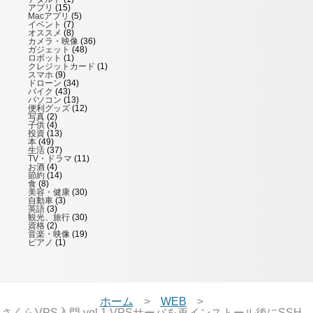
アプリ
(15)
Macアプリ
(5)
イベント
(7)
オススメ
(8)
カメラ・映像
(36)
ガジェット
(48)
ロボット
(1)
クレジットカード
(1)
スマホ
(9)
ドローン
(34)
バイク
(43)
パソコン
(13)
便利グッズ
(12)
写真
(2)
子供
(4)
投資
(13)
本
(49)
生活
(37)
TV・ドラマ
(11)
お酒
(4)
節約
(14)
食
(8)
美容・健康
(30)
自動車
(3)
英語
(3)
観光、旅行
(30)
資格
(2)
音楽・映像
(19)
ピアノ
(1)
ホーム
WEB
さくらVPS入門 vol.1 VPSサーバを再インストール後にSSH