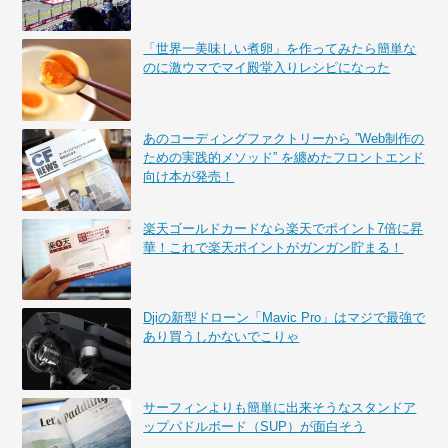
「世界一美味しい煮卵」を作ってみたら簡単な
のに激ウマでマイ殿堂入りレシピになった
あのコーディングファクトリーから ”Web制作の
ための実践的メソッド” を纏めたフロントエンド
向け本が発売！
楽天ゴールドカードなら楽天でポイント7倍に昇
華！これで楽天ポイントがガンガン貯まる！
Djiの新型ドローン「Mavic Pro」はマジで最強で
あり買うしかないでこりゃ
サーフィンよりも簡単に出来そうなスタンドア
ップパドルボード（SUP）が面白そう