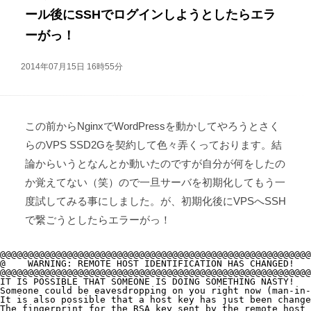
ール後にSSHでログインしようとしたらエラ
ーがっ！
2014年07月15日 16時55分
この前からNginxでWordPressを動かしてやろうとさく
らのVPS SSD2Gを契約して色々弄くっております。結
論からいうとなんとか動いたのですが自分が何をしたの
か覚えてない（笑）ので一旦サーバを初期化してもう一
度試してみる事にしました。が、初期化後にVPSへSSH
で繋ごうとしたらエラーがっ！
@@@@@@@@@@@@@@@@@@@@@@@@@@@@@@@@@@@@@@@@@@@@@@@@@@@@@@@@
@    WARNING: REMOTE HOST IDENTIFICATION HAS CHANGED!   
@@@@@@@@@@@@@@@@@@@@@@@@@@@@@@@@@@@@@@@@@@@@@@@@@@@@@@@@
IT IS POSSIBLE THAT SOMEONE IS DOING SOMETHING NASTY!

Someone could be eavesdropping on you right now (man-in-
It is also possible that a host key has just been change
The fingerprint for the RSA key sent by the remote host 