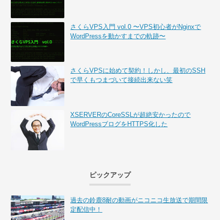
さくらVPS入門 vol.0 〜VPS初心者がNginxで
WordPressを動かすまでの軌跡〜
さくらVPSに始めて契約！しかし、最初のSSH
で早くもつまづいて接続出来ない笑
XSERVERのCoreSSLが超絶安かったので
WordPressブログをHTTPS化した
ピックアップ
過去の鈴鹿8耐の動画がニコニコ生放送で期間限
定配信中！