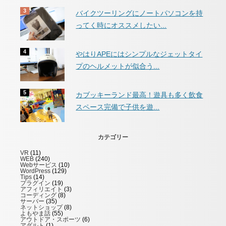
バイクツーリングにノートパソコンを持
ってく時にオススメしたい...
やはりAPEにはシンプルなジェットタイ
プのヘルメットが似合う...
カブッキーランド最高！遊具も多く飲食
スペース完備で子供を遊...
カテゴリー
VR
(11)
WEB
(240)
Webサービス
(10)
WordPress
(129)
Tips
(14)
プラグイン
(19)
アフィリエイト
(3)
コーディング
(8)
サーバー
(35)
ネットショップ
(8)
よもやま話
(55)
アウトドア・スポーツ
(6)
アダルト
(1)