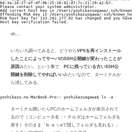
04:3a:2e:27:ef:df:9b:25:16:92:d7:7c:21:29:a2:b7.

Please contact your system administrator.

Add correct host key in /Users/yoshikazuogawa/.ssh/known
Offending RSA key in /Users/yoshikazuogawa/.ssh/known_ho
RSA host key for 133.242.177.92 has changed and you have
Host key verification failed.
oh…
いろいろ調べてみると、どうやら
VPSを再インストール
したことによってサーバのSSH公開鍵が変わったことが
原因
みたい。という事で、
PCに残っている古いSSH公
開鍵を削除してやればいい
みたいなので、ターミナルか
ら消してみる。
yoshikazu-no-MacBook-Pro:~ yoshikazuogawa$ ls -a
ターミナル開いたらPCのホームフォルダが表示されて
るので（コンピュータ名：~ チルダはホームフォルダを
表す）そのまま「ls -a（-aで隠しフォルダも見れる）」