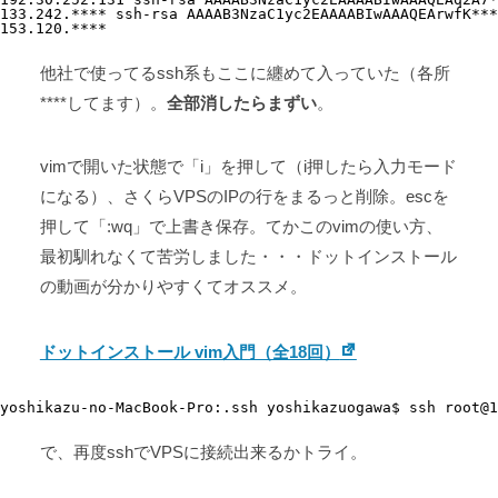
133.242.**** ssh-rsa AAAAB3NzaC1yc2EAAAABIwAAAQEArwfK***
153.120.****
他社で使ってるssh系もここに纏めて入っていた（各所
****してます）。
全部消したらまずい
。
vimで開いた状態で「i」を押して（i押したら入力モード
になる）、さくらVPSのIPの行をまるっと削除。escを
押して「:wq」で上書き保存。てかこのvimの使い方、
最初馴れなくて苦労しました・・・ドットインストール
の動画が分かりやすくてオススメ。
ドットインストール vim入門（全18回）
yoshikazu-no-MacBook-Pro:.ssh yoshikazuogawa$ ssh root@1
で、再度sshでVPSに接続出来るかトライ。