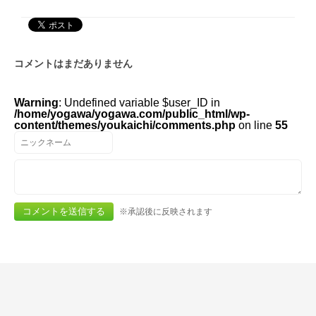
コメントはまだありません
Warning
: Undefined variable $user_ID in
/home/yogawa/yogawa.com/public_html/wp-
content/themes/youkaichi/comments.php
on line
55
※承認後に反映されます