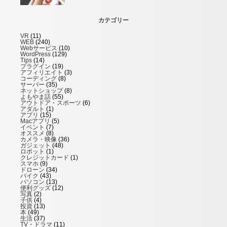
カテゴリー
VR
(11)
WEB
(240)
Webサービス
(10)
WordPress
(129)
Tips
(14)
プラグイン
(19)
アフィリエイト
(3)
コーディング
(8)
サーバー
(35)
ネットショップ
(8)
よもやま話
(55)
アウトドア・スポーツ
(6)
アダルト
(1)
アプリ
(15)
Macアプリ
(5)
イベント
(7)
オススメ
(8)
カメラ・映像
(36)
ガジェット
(48)
ロボット
(1)
クレジットカード
(1)
スマホ
(9)
ドローン
(34)
バイク
(43)
パソコン
(13)
便利グッズ
(12)
写真
(2)
子供
(4)
投資
(13)
本
(49)
生活
(37)
TV・ドラマ
(11)