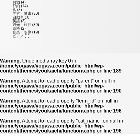
お酒
(4)
節約
(14)
食
(8)
美容・健康
(30)
自動車
(3)
英語
(3)
観光、旅行
(30)
資格
(2)
音楽・映像
(19)
ピアノ
(1)
Warning
: Undefined array key 0 in
/home/yogawa/yogawa.com/public_html/wp-
content/themes/youkaichi/functions.php
on line
189
Warning
: Attempt to read property "parent" on null in
/home/yogawa/yogawa.com/public_html/wp-
content/themes/youkaichi/functions.php
on line
190
Warning
: Attempt to read property "term_id" on null in
/home/yogawa/yogawa.com/public_html/wp-
content/themes/youkaichi/functions.php
on line
196
Warning
: Attempt to read property "cat_name" on null in
/home/yogawa/yogawa.com/public_html/wp-
content/themes/youkaichi/functions.php
on line
196