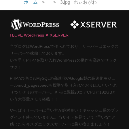
ホーム
3.jpg | わぃおがわ
I LOVE WordPress ✕ XSERVER
当ブログはWordPressで作られており、サーバーはエックス
サーバーで稼働しております。
いち早くPHP7を取り入れWordPressの動作も高速でサック
サク！
PHP7の他にもMySQLの高速化やGoogle製の高速化モジュ
ールmod_pagespeedも標準で取り入れておりほんといたれ
りつくせりのサーバー。さらに最新20コアCPUと192GBと
いう大容量メモリ搭載！！
やっぱりサーバーは早い方が絶対良い！キャッシュ系のプラ
グインも使っていません。当サイトを見ていて "早いな" と
感じたら今スグエックスサーバーに乗り換えましょう！