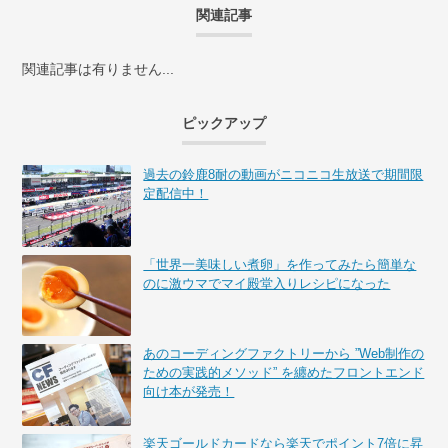
関連記事
関連記事は有りません...
ピックアップ
過去の鈴鹿8耐の動画がニコニコ生放送で期間限
定配信中！
「世界一美味しい煮卵」を作ってみたら簡単な
のに激ウマでマイ殿堂入りレシピになった
あのコーディングファクトリーから ”Web制作の
ための実践的メソッド” を纏めたフロントエンド
向け本が発売！
楽天ゴールドカードなら楽天でポイント7倍に昇