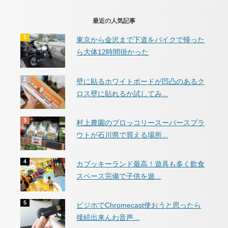
最近の人気記事
東京から金沢まで下道をバイクで帰った
ら大体12時間掛かった
壁に貼るホワイトボードが凹凸のあるク
ロス壁に貼れるか試してみ...
村上農園のブロッコリースーパースプラ
ウトが石川県で買える場所...
カブッキーランド最高！遊具も多く飲食
スペース完備で子供を遊...
ビジホでChromecast使おうと思ったら
接続出来んわ音声...