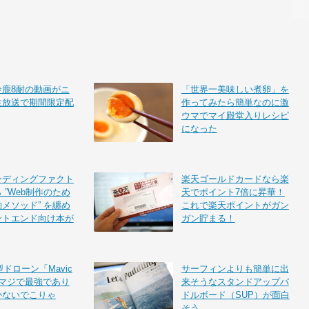
鈴鹿8耐の動画がニ
「世界一美味しい煮卵」を
生放送で期間限定配
作ってみたら簡単なのに激
ウマでマイ殿堂入りレシピ
になった
ーディングファクト
楽天ゴールドカードなら楽
 ”Web制作のため
天でポイント7倍に昇華！
メソッド” を纏め
これで楽天ポイントがガン
ントエンド向け本が
ガン貯まる！
型ドローン「Mavic
サーフィンよりも簡単に出
はマジで最強であり
来そうなスタンドアップパ
かないでこりゃ
ドルボード（SUP）が面白
そう