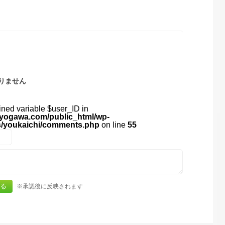
りません
ined variable $user_ID in
yogawa.com/public_html/wp-
s/youkaichi/comments.php
on line
55
※承認後に反映されます