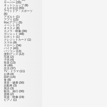
サーバー
(35)
ネットショップ
(8)
よもやま話
(55)
アウトドア・スポーツ
(6)
アダルト
(1)
アプリ
(15)
Macアプリ
(5)
イベント
(7)
オススメ
(8)
カメラ・映像
(36)
ガジェット
(48)
ロボット
(1)
クレジットカード
(1)
スマホ
(9)
ドローン
(34)
バイク
(43)
パソコン
(13)
便利グッズ
(12)
写真
(2)
子供
(4)
投資
(13)
本
(49)
生活
(37)
TV・ドラマ
(11)
お酒
(4)
節約
(14)
食
(8)
美容・健康
(30)
自動車
(3)
英語
(3)
観光、旅行
(30)
資格
(2)
音楽・映像
(19)
ピアノ
(1)