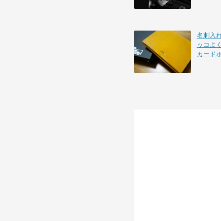
名刺入れを
ッコよ
カード