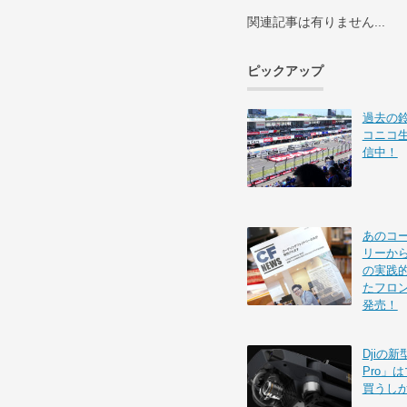
関連記事は有りません...
ピックアップ
過去の
コニコ
信中！
あのコ
リーから
の実践的
たフロ
発売！
Djiの新
Pro」
買うし