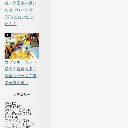
続・光回線が遅い
のはプロバイダ
OCNのせいだっ
た！！
カブッキーランド
最高！遊具も多く
飲食スペース完備
で子供を遊...
カテゴリー
VR
(11)
WEB
(240)
Webサービス
(10)
WordPress
(129)
Tips
(14)
プラグイン
(19)
アフィリエイト
(3)
コーディング
(8)