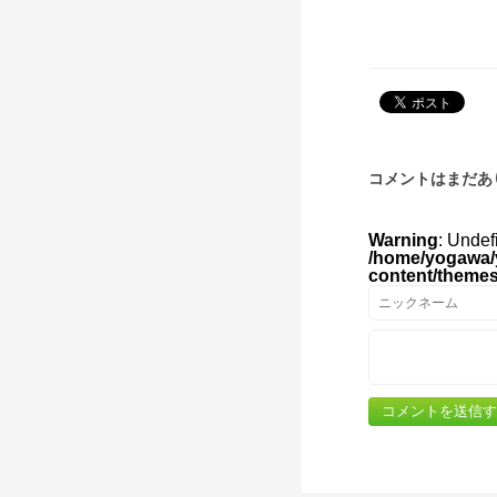
コメントはまだあ
Warning
: Undef
/home/yogawa/
content/theme