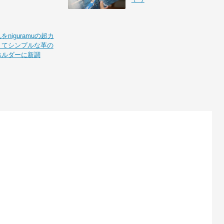
niguramuの超カ
くてシンプルな革の
ホルダーに新調