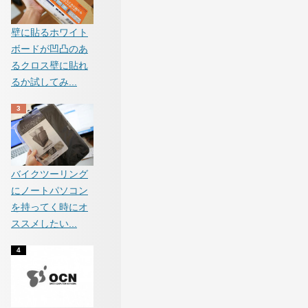
壁に貼るホワイト
ボードが凹凸のあ
るクロス壁に貼れ
るか試してみ...
バイクツーリング
にノートパソコン
を持ってく時にオ
ススメしたい...