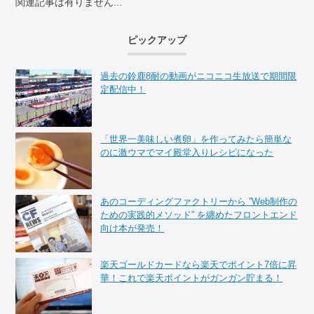
関連記事は有りません...
ピックアップ
過去の鈴鹿8耐の動画がニコニコ生放送で期間限
定配信中！
「世界一美味しい煮卵」を作ってみたら簡単な
のに激ウマでマイ殿堂入りレシピになった
あのコーディングファクトリーから ”Web制作の
ための実践的メソッド” を纏めたフロントエンド
向け本が発売！
楽天ゴールドカードなら楽天でポイント7倍に昇
華！これで楽天ポイントがガンガン貯まる！