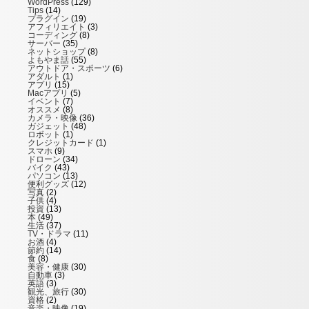
WordPress
(129)
Tips
(14)
プラグイン
(19)
アフィリエイト
(3)
コーディング
(8)
サーバー
(35)
ネットショップ
(8)
よもやま話
(55)
アウトドア・スポーツ
(6)
アダルト
(1)
アプリ
(15)
Macアプリ
(5)
イベント
(7)
オススメ
(8)
カメラ・映像
(36)
ガジェット
(48)
ロボット
(1)
クレジットカード
(1)
スマホ
(9)
ドローン
(34)
バイク
(43)
パソコン
(13)
便利グッズ
(12)
写真
(2)
子供
(4)
投資
(13)
本
(49)
生活
(37)
TV・ドラマ
(11)
お酒
(4)
節約
(14)
食
(8)
美容・健康
(30)
自動車
(3)
英語
(3)
観光、旅行
(30)
資格
(2)
音楽・映像
(19)