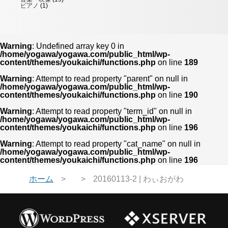
ピアノ
(1)
Warning
: Undefined array key 0 in
/home/yogawa/yogawa.com/public_html/wp-
content/themes/youkaichi/functions.php
on line
189
Warning
: Attempt to read property "parent" on null in
/home/yogawa/yogawa.com/public_html/wp-
content/themes/youkaichi/functions.php
on line
190
Warning
: Attempt to read property "term_id" on null in
/home/yogawa/yogawa.com/public_html/wp-
content/themes/youkaichi/functions.php
on line
196
Warning
: Attempt to read property "cat_name" on null in
/home/yogawa/yogawa.com/public_html/wp-
content/themes/youkaichi/functions.php
on line
196
ホーム
20160113-2 | わぃおがわ