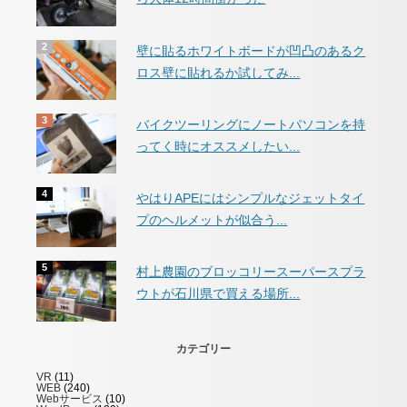
壁に貼るホワイトボードが凹凸のあるク
ロス壁に貼れるか試してみ...
バイクツーリングにノートパソコンを持
ってく時にオススメしたい...
やはりAPEにはシンプルなジェットタイ
プのヘルメットが似合う...
村上農園のブロッコリースーパースプラ
ウトが石川県で買える場所...
カテゴリー
VR
(11)
WEB
(240)
Webサービス
(10)