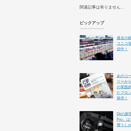
関連記事は有りません...
ピックアップ
過去の
コニコ
信中！
あのコ
リーから
の実践的
たフロ
発売！
Djiの新
Pro」
買うし