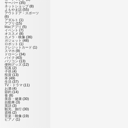
サーバー
(35)
ネットショップ
(8)
よもやま話
(55)
アウトドア・スポーツ
(6)
アダルト
(1)
アプリ
(15)
Macアプリ
(5)
イベント
(7)
オススメ
(8)
カメラ・映像
(36)
ガジェット
(48)
ロボット
(1)
クレジットカード
(1)
スマホ
(9)
ドローン
(34)
バイク
(43)
パソコン
(13)
便利グッズ
(12)
写真
(2)
子供
(4)
投資
(13)
本
(49)
生活
(37)
TV・ドラマ
(11)
お酒
(4)
節約
(14)
食
(8)
美容・健康
(30)
自動車
(3)
英語
(3)
観光、旅行
(30)
資格
(2)
音楽・映像
(19)
ピアノ
(1)