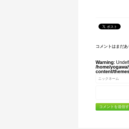
コメントはまだあ
Warning
: Undef
/home/yogawa/
content/theme