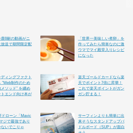
鈴鹿8耐の動画がニ
「世界一美味しい煮卵」を
生放送で期間限定配
作ってみたら簡単なのに激
ウマでマイ殿堂入りレシピ
になった
ーディングファクト
楽天ゴールドカードなら楽
 ”Web制作のため
天でポイント7倍に昇華！
メソッド” を纏め
これで楽天ポイントがガン
ントエンド向け本が
ガン貯まる！
型ドローン「Mavic
サーフィンよりも簡単に出
はマジで最強であり
来そうなスタンドアップパ
かないでこりゃ
ドルボード（SUP）が面白
そう