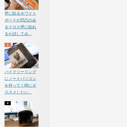
壁に貼るホワイト
ボードが凹凸のあ
るクロス壁に貼れ
るか試してみ...
バイクツーリング
にノートパソコン
を持ってく時にオ
ススメしたい...