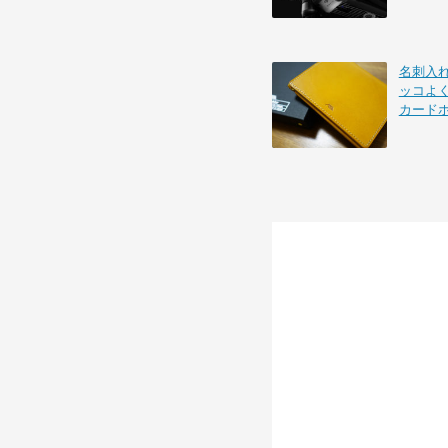
名刺入れを
ッコよ
カード