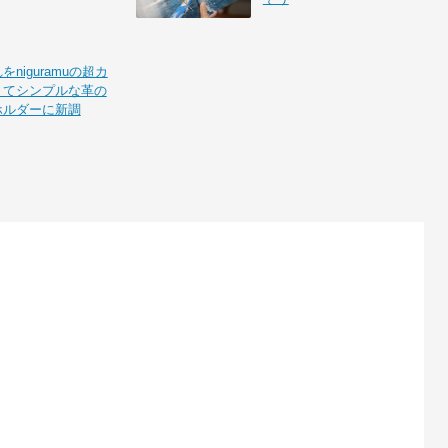
niguramuの超カ
くてシンプルな革の
ホルダーに新調