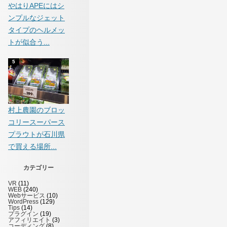
やはりAPEにはシ
ンプルなジェット
タイプのヘルメッ
トが似合う...
村上農園のブロッ
コリースーパース
プラウトが石川県
で買える場所...
カテゴリー
VR
(11)
WEB
(240)
Webサービス
(10)
WordPress
(129)
Tips
(14)
プラグイン
(19)
アフィリエイト
(3)
コーディング
(8)