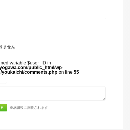
りません
ined variable $user_ID in
yogawa.com/public_html/wp-
s/youkaichi/comments.php
on line
55
※承認後に反映されます