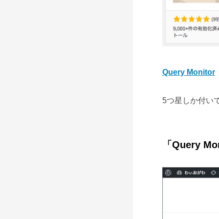
Query Monitor
5つ星しか付い
「Query M