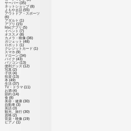
サーバー
(35)
ネットショップ
(8)
よもやま話
(55)
アウトドア・スポーツ
(6)
アダルト
(1)
アプリ
(15)
Macアプリ
(5)
イベント
(7)
オススメ
(8)
カメラ・映像
(36)
ガジェット
(48)
ロボット
(1)
クレジットカード
(1)
スマホ
(9)
ドローン
(34)
バイク
(43)
パソコン
(13)
便利グッズ
(12)
写真
(2)
子供
(4)
投資
(13)
本
(49)
生活
(37)
TV・ドラマ
(11)
お酒
(4)
節約
(14)
食
(8)
美容・健康
(30)
自動車
(3)
英語
(3)
観光、旅行
(30)
資格
(2)
音楽・映像
(19)
ピアノ
(1)