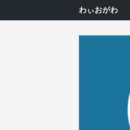
わぃおがわ