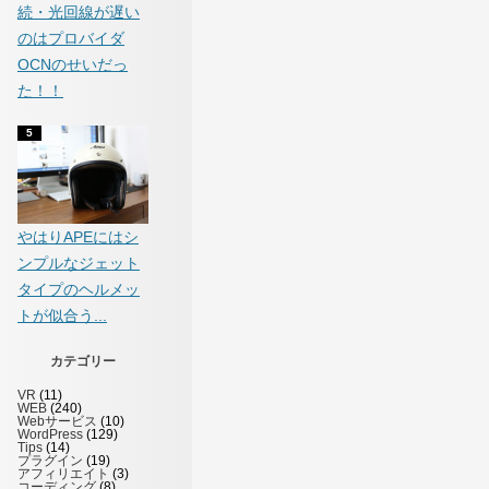
続・光回線が遅い
のはプロバイダ
OCNのせいだっ
た！！
やはりAPEにはシ
ンプルなジェット
タイプのヘルメッ
トが似合う...
カテゴリー
VR
(11)
WEB
(240)
Webサービス
(10)
WordPress
(129)
Tips
(14)
プラグイン
(19)
アフィリエイト
(3)
コーディング
(8)