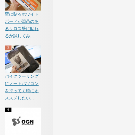
壁に貼るホワイト
ボードが凹凸のあ
るクロス壁に貼れ
るか試してみ...
バイクツーリング
にノートパソコン
を持ってく時にオ
ススメしたい...