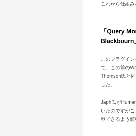
これから仕組み
「Query 
Blackbour
このプラグインを作
で、この前のWord
Thomson氏と同じ
した。
Japh氏がHum
いたのですがここ
献できるよう頑