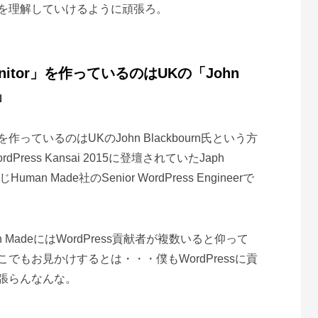
を理解していけるように頑張ろ。
Monitor」を作っているのはUKの「John
n」
っているのはUKのJohn Blackbourn氏という方
Press Kansai 2015に登壇されていたJaph
Human Made社のSenior WordPress Engineerで
an MadeにはWordPress貢献者が複数いると仰って
でもお見かけするとは・・・僕もWordPressに貢
張らんなんな。