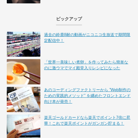
ピックアップ
過去の鈴鹿8耐の動画がニコニコ生放送で期間限
定配信中！
「世界一美味しい煮卵」を作ってみたら簡単な
のに激ウマでマイ殿堂入りレシピになった
あのコーディングファクトリーから ”Web制作の
ための実践的メソッド” を纏めたフロントエンド
向け本が発売！
楽天ゴールドカードなら楽天でポイント7倍に昇
華！これで楽天ポイントがガンガン貯まる！