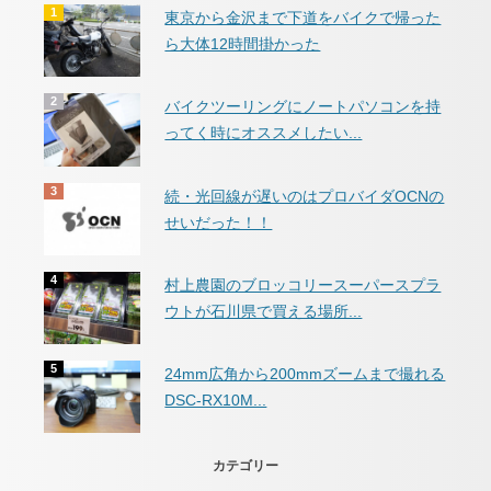
東京から金沢まで下道をバイクで帰った
ら大体12時間掛かった
バイクツーリングにノートパソコンを持
ってく時にオススメしたい...
続・光回線が遅いのはプロバイダOCNの
せいだった！！
村上農園のブロッコリースーパースプラ
ウトが石川県で買える場所...
24mm広角から200mmズームまで撮れる
DSC-RX10M...
カテゴリー