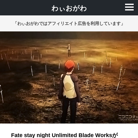
わぃおがわ
「わぃおがわではアフィリエイト広告を利用しています」
Fate stay night Unlimited Blade Worksが