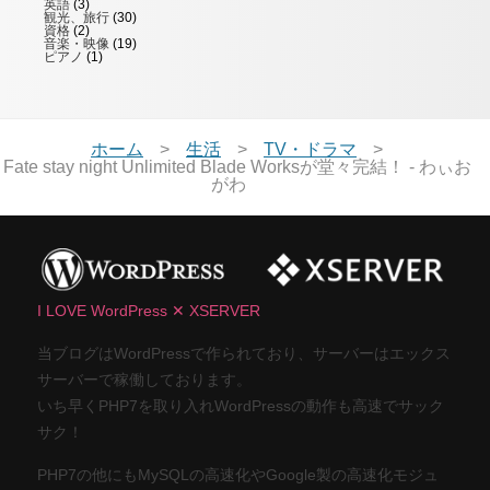
英語
(3)
観光、旅行
(30)
資格
(2)
音楽・映像
(19)
ピアノ
(1)
ホーム
生活
TV・ドラマ
Fate stay night Unlimited Blade Worksが堂々完結！ - わぃお
がわ
I LOVE WordPress ✕ XSERVER
当ブログはWordPressで作られており、サーバーはエックス
サーバーで稼働しております。
いち早くPHP7を取り入れWordPressの動作も高速でサック
サク！
PHP7の他にもMySQLの高速化やGoogle製の高速化モジュ