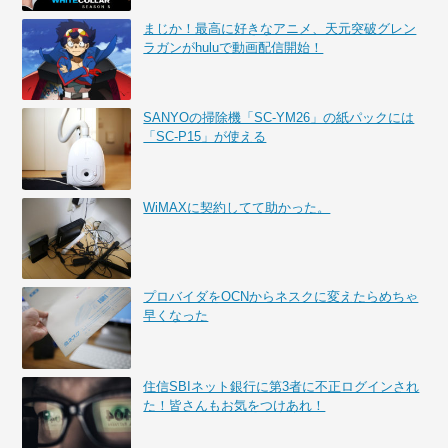
まじか！最高に好きなアニメ、天元突破グレン
ラガンがhuluで動画配信開始！
SANYOの掃除機「SC-YM26」の紙パックには
「SC-P15」が使える
WiMAXに契約してて助かった。
プロバイダをOCNからネスクに変えたらめちゃ
早くなった
住信SBIネット銀行に第3者に不正ログインされ
た！皆さんもお気をつけあれ！