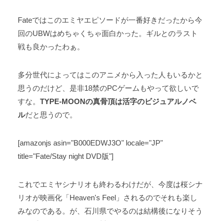
Fateではこのエミヤエピソードが一番好きだったから今
回のUBWはめちゃくちゃ面白かった。ギルとのラスト
戦も良かったわぁ。
多分世代によってはこのアニメから入った人もいるかと
思うのだけど、是非18禁のPCゲームもやって欲しいで
すな。
TYPE-MOONの真骨頂は活字のビジュアルノベ
ル
だと思うので。
[amazonjs asin="B000EDWJ3O" locale="JP"
title="Fate/Stay night DVD版"]
これでエミヤシナリオも終わるわけだが、今度は桜シナ
リオが映画化「Heaven's Feel」されるのでそれも楽し
みなのである。が、石川県でやるのは結構後になりそう