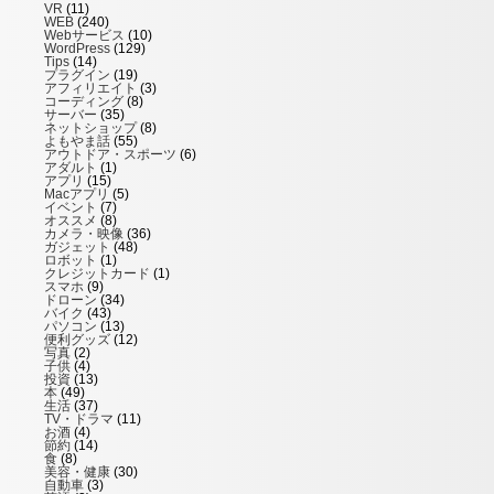
VR
(11)
WEB
(240)
Webサービス
(10)
WordPress
(129)
Tips
(14)
プラグイン
(19)
アフィリエイト
(3)
コーディング
(8)
サーバー
(35)
ネットショップ
(8)
よもやま話
(55)
アウトドア・スポーツ
(6)
アダルト
(1)
アプリ
(15)
Macアプリ
(5)
イベント
(7)
オススメ
(8)
カメラ・映像
(36)
ガジェット
(48)
ロボット
(1)
クレジットカード
(1)
スマホ
(9)
ドローン
(34)
バイク
(43)
パソコン
(13)
便利グッズ
(12)
写真
(2)
子供
(4)
投資
(13)
本
(49)
生活
(37)
TV・ドラマ
(11)
お酒
(4)
節約
(14)
食
(8)
美容・健康
(30)
自動車
(3)