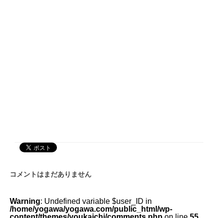
コメントはまだありません
Warning
: Undefined variable $user_ID in
/home/yogawa/yogawa.com/public_html/wp-
content/themes/youkaichi/comments.php
on line
55