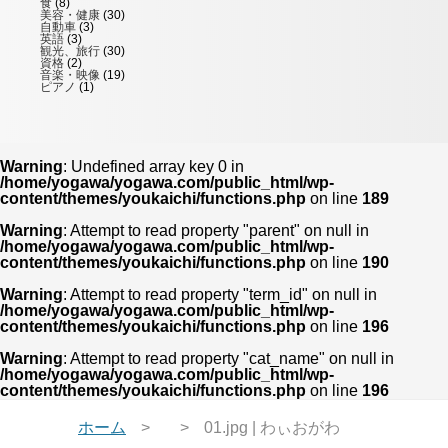
食
(8)
美容・健康
(30)
自動車
(3)
英語
(3)
観光、旅行
(30)
資格
(2)
音楽・映像
(19)
ピアノ
(1)
Warning
: Undefined array key 0 in
/home/yogawa/yogawa.com/public_html/wp-
content/themes/youkaichi/functions.php
on line
189
Warning
: Attempt to read property "parent" on null in
/home/yogawa/yogawa.com/public_html/wp-
content/themes/youkaichi/functions.php
on line
190
Warning
: Attempt to read property "term_id" on null in
/home/yogawa/yogawa.com/public_html/wp-
content/themes/youkaichi/functions.php
on line
196
Warning
: Attempt to read property "cat_name" on null in
/home/yogawa/yogawa.com/public_html/wp-
content/themes/youkaichi/functions.php
on line
196
ホーム
01.jpg | わぃおがわ