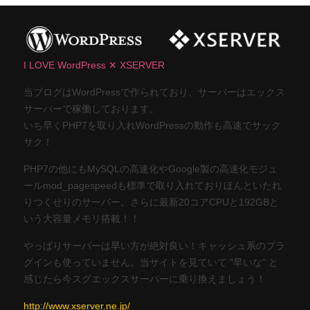
I LOVE WordPress ✕ XSERVER
当ブログはWordPressで作られており、サーバーはエックス
サーバーで稼働しております。
いち早くPHP7を取り入れWordPressの動作も高速でサック
サク！
PHP7の他にもMySQLの高速化やGoogle製の高速化モジュ
ールmod_pagespeedも標準で取り入れておりほんといたれ
りつくせりのサーバー。さらに最新20コアCPUと192GBと
いう大容量メモリ搭載！！
やっぱりサーバーは早い方が絶対良い！キャッシュ系のプラ
グインも使っていません。当サイトを見ていて "早いな" と
感じたら今スグエックスサーバーに乗り換えましょう！
http://www.xserver.ne.jp/