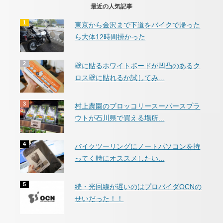
最近の人気記事
東京から金沢まで下道をバイクで帰った
ら大体12時間掛かった
壁に貼るホワイトボードが凹凸のあるク
ロス壁に貼れるか試してみ...
村上農園のブロッコリースーパースプラ
ウトが石川県で買える場所...
バイクツーリングにノートパソコンを持
ってく時にオススメしたい...
続・光回線が遅いのはプロバイダOCNの
せいだった！！