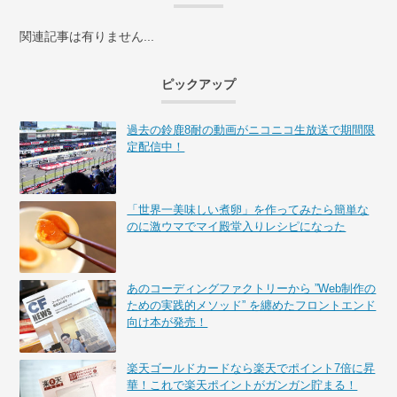
関連記事は有りません...
ピックアップ
過去の鈴鹿8耐の動画がニコニコ生放送で期間限
定配信中！
「世界一美味しい煮卵」を作ってみたら簡単な
のに激ウマでマイ殿堂入りレシピになった
あのコーディングファクトリーから ”Web制作の
ための実践的メソッド” を纏めたフロントエンド
向け本が発売！
楽天ゴールドカードなら楽天でポイント7倍に昇
華！これで楽天ポイントがガンガン貯まる！