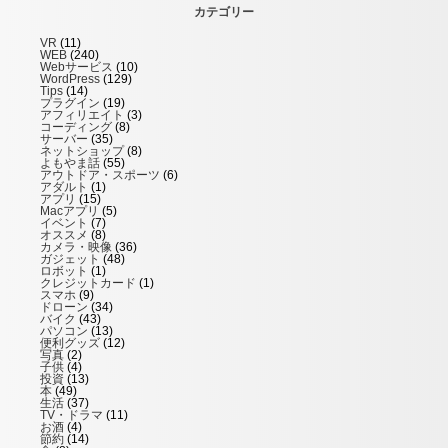
カテゴリー
VR
(11)
WEB
(240)
Webサービス
(10)
WordPress
(129)
Tips
(14)
プラグイン
(19)
アフィリエイト
(3)
コーディング
(8)
サーバー
(35)
ネットショップ
(8)
よもやま話
(55)
アウトドア・スポーツ
(6)
アダルト
(1)
アプリ
(15)
Macアプリ
(5)
イベント
(7)
オススメ
(8)
カメラ・映像
(36)
ガジェット
(48)
ロボット
(1)
クレジットカード
(1)
スマホ
(9)
ドローン
(34)
バイク
(43)
パソコン
(13)
便利グッズ
(12)
写真
(2)
子供
(4)
投資
(13)
本
(49)
生活
(37)
TV・ドラマ
(11)
お酒
(4)
節約
(14)