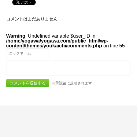
コメントはまだありません
Warning
: Undefined variable $user_ID in
/home/yogawa/yogawa.com/public_html/wp-
content/themes/youkaichi/comments.php
on line
55
※承認後に反映されます