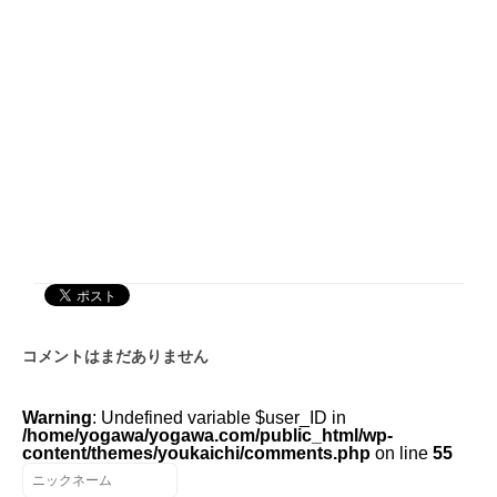
コメントはまだありません
Warning
: Undefined variable $user_ID in
/home/yogawa/yogawa.com/public_html/wp-
content/themes/youkaichi/comments.php
on line
55