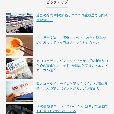
ピックアップ
過去の鈴鹿8耐の動画がニコニコ生放送で期間限
定配信中！
「世界一美味しい煮卵」を作ってみたら簡単な
のに激ウマでマイ殿堂入りレシピになった
あのコーディングファクトリーから ”Web制作の
ための実践的メソッド” を纏めたフロントエンド
向け本が発売！
楽天ゴールドカードなら楽天でポイント7倍に昇
華！これで楽天ポイントがガンガン貯まる！
Djiの新型ドローン「Mavic Pro」はマジで最強で
あり買うしかないでこりゃ