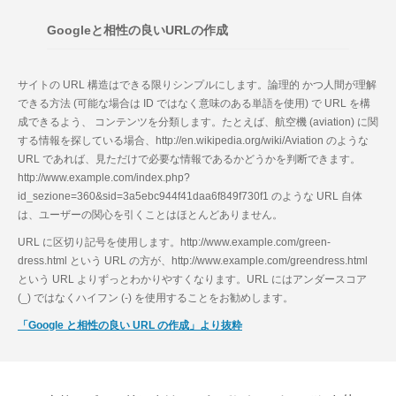
Googleと相性の良いURLの作成
サイトの URL 構造はできる限りシンプルにします。論理的 かつ人間が理解
できる方法 (可能な場合は ID ではなく意味のある単語を使用) で URL を構
成できるよう、 コンテンツを分類します。たとえば、航空機 (aviation) に関
する情報を探している場合、http://en.wikipedia.org/wiki/Aviation のような
URL であれば、見ただけで必要な情報であるかどうかを判断できます。
http://www.example.com/index.php?
id_sezione=360&sid=3a5ebc944f41daa6f849f730f1 のような URL 自体
は、ユーザーの関心を引くことはほとんどありません。
URL に区切り記号を使用します。http://www.example.com/green-
dress.html という URL の方が、http://www.example.com/greendress.html
という URL よりずっとわかりやすくなります。URL にはアンダースコア
(_) ではなくハイフン (-) を使用することをお勧めします。
「Google と相性の良い URL の作成」より抜粋