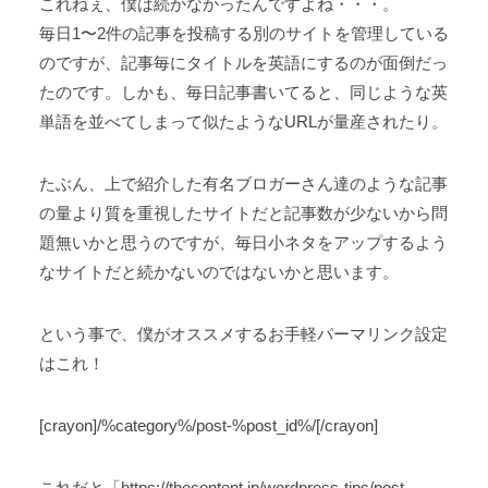
これねぇ、僕は続かなかったんですよね・・・。
毎日1〜2件の記事を投稿する別のサイトを管理している
のですが、記事毎にタイトルを英語にするのが面倒だっ
たのです。しかも、毎日記事書いてると、同じような英
単語を並べてしまって似たようなURLが量産されたり。
たぶん、上で紹介した有名ブロガーさん達のような記事
の量より質を重視したサイトだと記事数が少ないから問
題無いかと思うのですが、毎日小ネタをアップするよう
なサイトだと続かないのではないかと思います。
という事で、僕がオススメするお手軽パーマリンク設定
はこれ！
[crayon]/%category%/post-%post_id%/[/crayon]
これだと「https://thecontent.jp/wordpress-tips/post-