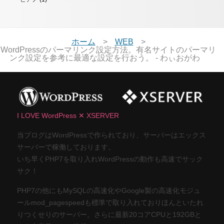
ホーム
WEB
WordPressのパーマリンク設定方法。有名サイトのパーマリ
ンク設定を参考に最適な設定を行おう。 - わぃおがわ
I LOVE WordPress ✕ XSERVER
当ブログはWordPressで作られており、サーバーはエックス
サーバーで稼働しております。
いち早くPHP7を取り入れWordPressの動作も高速でサック
サク！
PHP7の他にもMySQLの高速化やGoogle製の高速化モジュ
ールmod_pagespeedも標準で取り入れておりほんといたれ
りつくせりのサーバー。さらに最新20コアCPUと192GBと