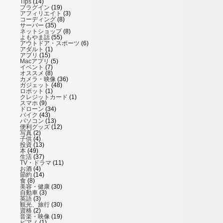
Tips
(14)
プラグイン
(19)
アフィリエイト
(3)
コーディング
(8)
サーバー
(35)
ネットショップ
(8)
よもやま話
(55)
アウトドア・スポーツ
(6)
アダルト
(1)
アプリ
(15)
Macアプリ
(5)
イベント
(7)
オススメ
(8)
カメラ・映像
(36)
ガジェット
(48)
ロボット
(1)
クレジットカード
(1)
スマホ
(9)
ドローン
(34)
バイク
(43)
パソコン
(13)
便利グッズ
(12)
写真
(2)
子供
(4)
投資
(13)
本
(49)
生活
(37)
TV・ドラマ
(11)
お酒
(4)
節約
(14)
食
(8)
美容・健康
(30)
自動車
(3)
英語
(3)
観光、旅行
(30)
資格
(2)
音楽・映像
(19)
ピアノ
(1)