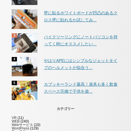
壁に貼るホワイトボードが凹凸のあるク
ロス壁に貼れるか試してみ...
バイクツーリングにノートパソコンを持
ってく時にオススメしたい...
やはりAPEにはシンプルなジェットタイ
プのヘルメットが似合う...
カブッキーランド最高！遊具も多く飲食
スペース完備で子供を遊...
カテゴリー
VR
(11)
WEB
(240)
Webサービス
(10)
WordPress
(129)