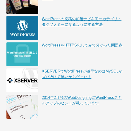
WordPressの投稿の前後ナビを同一カテゴリ・
タクソノミーになるようにする方法
WordPressをHTTPS化してみて分かった問題点
XSERVERでWordPressが激早なのはMySQLが
ズバ抜けて早いからだった！
2014年2月号のWebDesigningにWordPressスキ
ルアップのヒントが載っています