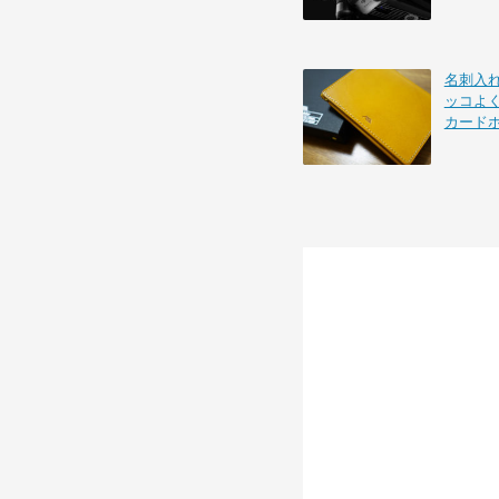
名刺入れを
ッコよ
カード