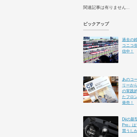
関連記事は有りません...
ピックアップ
過去の
コニコ
信中！
あのコ
リーから
の実践的
たフロ
発売！
Djiの新
Pro」
買うし