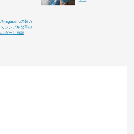
niguramuの超カ
くてシンプルな革の
ホルダーに新調