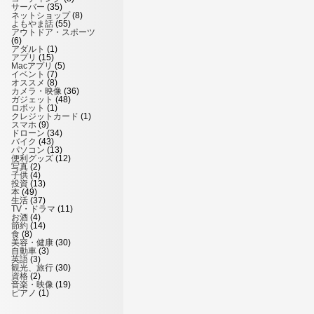
サーバー
(35)
ネットショップ
(8)
よもやま話
(55)
アウトドア・スポーツ
(6)
アダルト
(1)
アプリ
(15)
Macアプリ
(5)
イベント
(7)
オススメ
(8)
カメラ・映像
(36)
ガジェット
(48)
ロボット
(1)
クレジットカード
(1)
スマホ
(9)
ドローン
(34)
バイク
(43)
パソコン
(13)
便利グッズ
(12)
写真
(2)
子供
(4)
投資
(13)
本
(49)
生活
(37)
TV・ドラマ
(11)
お酒
(4)
節約
(14)
食
(8)
美容・健康
(30)
自動車
(3)
英語
(3)
観光、旅行
(30)
資格
(2)
音楽・映像
(19)
ピアノ
(1)