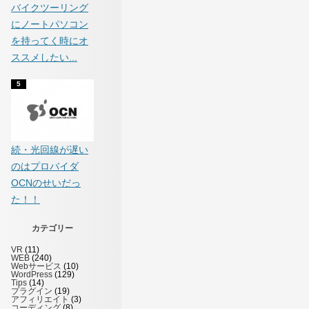
バイクツーリング
にノートパソコン
を持ってく時にオ
ススメしたい...
続・光回線が遅い
のはプロバイダ
OCNのせいだっ
た！！
カテゴリー
VR
(11)
WEB
(240)
Webサービス
(10)
WordPress
(129)
Tips
(14)
プラグイン
(19)
アフィリエイト
(3)
コーディング
(8)