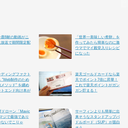
鈴鹿8耐の動画がニ
「世界一美味しい煮卵」を
生放送で期間限定配
作ってみたら簡単なのに激
ウマでマイ殿堂入りレシピ
になった
ーディングファクト
楽天ゴールドカードなら楽
 ”Web制作のため
天でポイント7倍に昇華！
メソッド” を纏め
これで楽天ポイントがガン
ントエンド向け本が
ガン貯まる！
型ドローン「Mavic
サーフィンよりも簡単に出
はマジで最強であり
来そうなスタンドアップパ
かないでこりゃ
ドルボード（SUP）が面白
そう