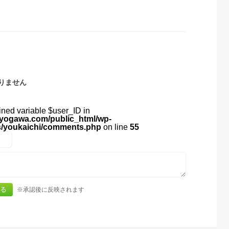
りません
ined variable $user_ID in
yogawa.com/public_html/wp-
s/youkaichi/comments.php
on line
55
※承認後に反映されます