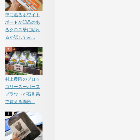
壁に貼るホワイト
ボードが凹凸のあ
るクロス壁に貼れ
るか試してみ...
村上農園のブロッ
コリースーパース
プラウトが石川県
で買える場所...