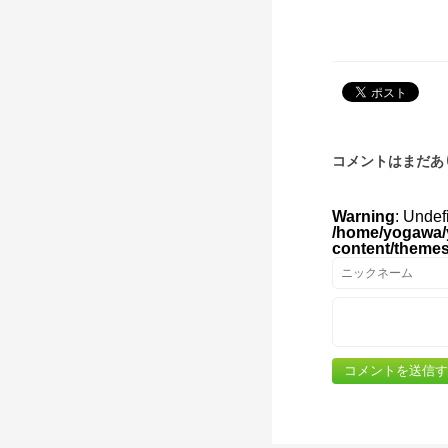
コメントはまだあ
Warning
: Undef
/home/yogawa/
content/theme