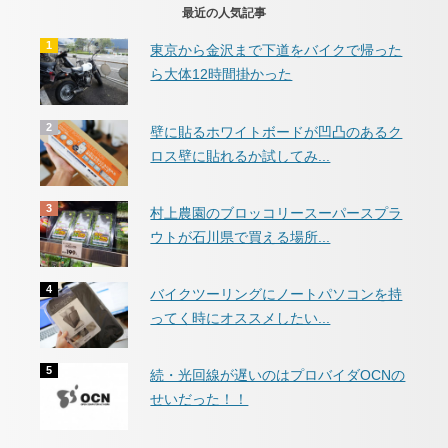
最近の人気記事
東京から金沢まで下道をバイクで帰った
ら大体12時間掛かった
壁に貼るホワイトボードが凹凸のあるク
ロス壁に貼れるか試してみ...
村上農園のブロッコリースーパースプラ
ウトが石川県で買える場所...
バイクツーリングにノートパソコンを持
ってく時にオススメしたい...
続・光回線が遅いのはプロバイダOCNの
せいだった！！