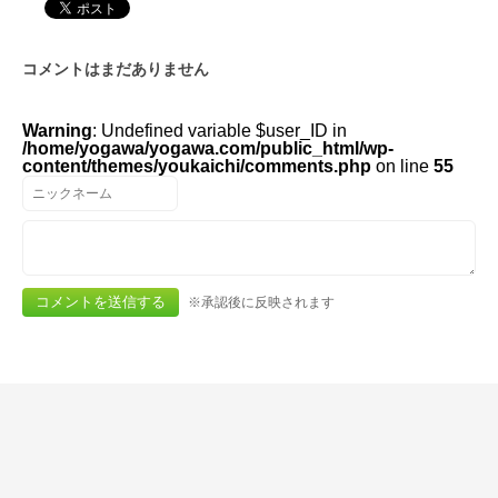
コメントはまだありません
Warning
: Undefined variable $user_ID in
/home/yogawa/yogawa.com/public_html/wp-
content/themes/youkaichi/comments.php
on line
55
※承認後に反映されます