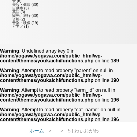
食
(8)
美容・健康
(30)
自動車
(3)
英語
(3)
観光、旅行
(30)
資格
(2)
音楽・映像
(19)
ピアノ
(1)
Warning
: Undefined array key 0 in
/home/yogawa/yogawa.com/public_html/wp-
content/themes/youkaichi/functions.php
on line
189
Warning
: Attempt to read property "parent" on null in
/home/yogawa/yogawa.com/public_html/wp-
content/themes/youkaichi/functions.php
on line
190
Warning
: Attempt to read property "term_id" on null in
/home/yogawa/yogawa.com/public_html/wp-
content/themes/youkaichi/functions.php
on line
196
Warning
: Attempt to read property "cat_name" on null in
/home/yogawa/yogawa.com/public_html/wp-
content/themes/youkaichi/functions.php
on line
196
ホーム
5 | わぃおがわ