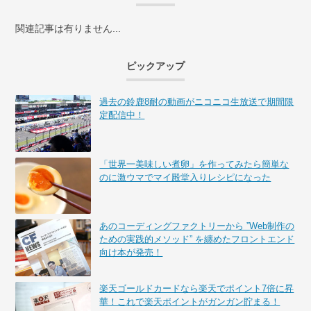
関連記事は有りません...
ピックアップ
過去の鈴鹿8耐の動画がニコニコ生放送で期間限
定配信中！
「世界一美味しい煮卵」を作ってみたら簡単な
のに激ウマでマイ殿堂入りレシピになった
あのコーディングファクトリーから ”Web制作の
ための実践的メソッド” を纏めたフロントエンド
向け本が発売！
楽天ゴールドカードなら楽天でポイント7倍に昇
華！これで楽天ポイントがガンガン貯まる！