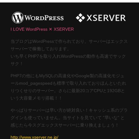
I LOVE WordPress ✕ XSERVER
当ブログはWordPressで作られており、サーバーはエックス
サーバーで稼働しております。
いち早くPHP7を取り入れWordPressの動作も高速でサック
サク！
PHP7の他にもMySQLの高速化やGoogle製の高速化モジュ
ールmod_pagespeedも標準で取り入れておりほんといたれ
りつくせりのサーバー。さらに最新20コアCPUと192GBと
いう大容量メモリ搭載！！
やっぱりサーバーは早い方が絶対良い！キャッシュ系のプラ
グインも使っていません。当サイトを見ていて "早いな" と
感じたら今スグエックスサーバーに乗り換えましょう！
http://www.xserver.ne.jp/