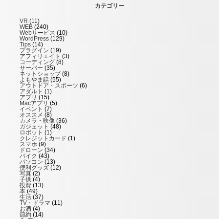
カテゴリー
VR
(11)
WEB
(240)
Webサービス
(10)
WordPress
(129)
Tips
(14)
プラグイン
(19)
アフィリエイト
(3)
コーディング
(8)
サーバー
(35)
ネットショップ
(8)
よもやま話
(55)
アウトドア・スポーツ
(6)
アダルト
(1)
アプリ
(15)
Macアプリ
(5)
イベント
(7)
オススメ
(8)
カメラ・映像
(36)
ガジェット
(48)
ロボット
(1)
クレジットカード
(1)
スマホ
(9)
ドローン
(34)
バイク
(43)
パソコン
(13)
便利グッズ
(12)
写真
(2)
子供
(4)
投資
(13)
本
(49)
生活
(37)
TV・ドラマ
(11)
お酒
(4)
節約
(14)