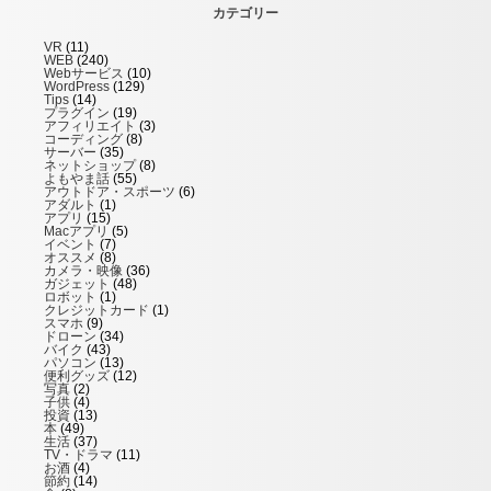
カテゴリー
VR
(11)
WEB
(240)
Webサービス
(10)
WordPress
(129)
Tips
(14)
プラグイン
(19)
アフィリエイト
(3)
コーディング
(8)
サーバー
(35)
ネットショップ
(8)
よもやま話
(55)
アウトドア・スポーツ
(6)
アダルト
(1)
アプリ
(15)
Macアプリ
(5)
イベント
(7)
オススメ
(8)
カメラ・映像
(36)
ガジェット
(48)
ロボット
(1)
クレジットカード
(1)
スマホ
(9)
ドローン
(34)
バイク
(43)
パソコン
(13)
便利グッズ
(12)
写真
(2)
子供
(4)
投資
(13)
本
(49)
生活
(37)
TV・ドラマ
(11)
お酒
(4)
節約
(14)