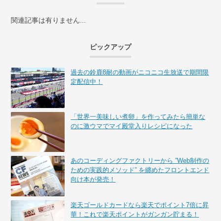
関連記事は有りません...
ピックアップ
過去の鈴鹿8耐の動画がニコニコ生放送で期間限
定配信中！
「世界一美味しい煮卵」を作ってみたら簡単な
のに激ウマでマイ殿堂入りレシピになった
あのコーディングファクトリーから ”Web制作の
ための実践的メソッド” を纏めたフロントエンド
向け本が発売！
楽天ゴールドカードなら楽天でポイント7倍に昇
華！これで楽天ポイントがガンガン貯まる！