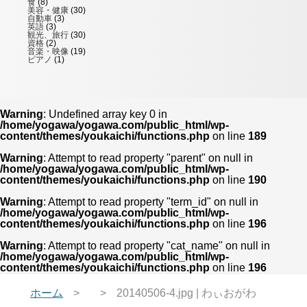
食
(8)
美容・健康
(30)
自動車
(3)
英語
(3)
観光、旅行
(30)
資格
(2)
音楽・映像
(19)
ピアノ
(1)
Warning
: Undefined array key 0 in
/home/yogawa/yogawa.com/public_html/wp-
content/themes/youkaichi/functions.php
on line
189
Warning
: Attempt to read property "parent" on null in
/home/yogawa/yogawa.com/public_html/wp-
content/themes/youkaichi/functions.php
on line
190
Warning
: Attempt to read property "term_id" on null in
/home/yogawa/yogawa.com/public_html/wp-
content/themes/youkaichi/functions.php
on line
196
Warning
: Attempt to read property "cat_name" on null in
/home/yogawa/yogawa.com/public_html/wp-
content/themes/youkaichi/functions.php
on line
196
ホーム
20140506-4.jpg | わぃおがわ