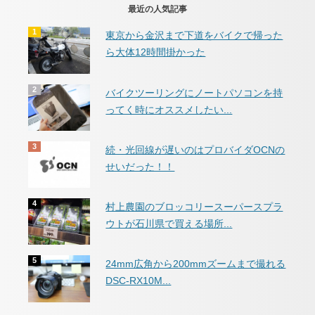
最近の人気記事
東京から金沢まで下道をバイクで帰った
ら大体12時間掛かった
バイクツーリングにノートパソコンを持
ってく時にオススメしたい...
続・光回線が遅いのはプロバイダOCNの
せいだった！！
村上農園のブロッコリースーパースプラ
ウトが石川県で買える場所...
24mm広角から200mmズームまで撮れる
DSC-RX10M...