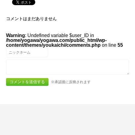
コメントはまだありません
Warning
: Undefined variable $user_ID in
/home/yogawa/yogawa.com/public_html/wp-
content/themes/youkaichi/comments.php
on line
55
※承認後に反映されます