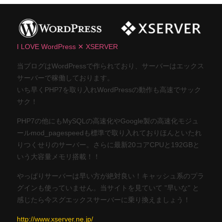
I LOVE WordPress ✕ XSERVER
当ブログはWordPressで作られており、サーバーはエックス
サーバーで稼働しております。
いち早くPHP7を取り入れWordPressの動作も高速でサック
サク！
PHP7の他にもMySQLの高速化やGoogle製の高速化モジュ
ールmod_pagespeedも標準で取り入れておりほんといたれ
りつくせりのサーバー。さらに最新20コアCPUと192GBと
いう大容量メモリ搭載！！
やっぱりサーバーは早い方が絶対良い！キャッシュ系のプラ
グインも使っていません。当サイトを見ていて "早いな" と
感じたら今スグエックスサーバーに乗り換えましょう！
http://www.xserver.ne.jp/