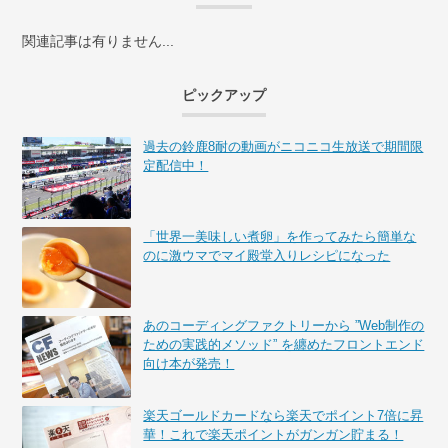
関連記事は有りません...
ピックアップ
過去の鈴鹿8耐の動画がニコニコ生放送で期間限
定配信中！
「世界一美味しい煮卵」を作ってみたら簡単な
のに激ウマでマイ殿堂入りレシピになった
あのコーディングファクトリーから ”Web制作の
ための実践的メソッド” を纏めたフロントエンド
向け本が発売！
楽天ゴールドカードなら楽天でポイント7倍に昇
華！これで楽天ポイントがガンガン貯まる！