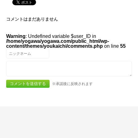
コメントはまだありません
Warning
: Undefined variable $user_ID in
/home/yogawa/yogawa.com/public_html/wp-
content/themes/youkaichi/comments.php
on line
55
※承認後に反映されます