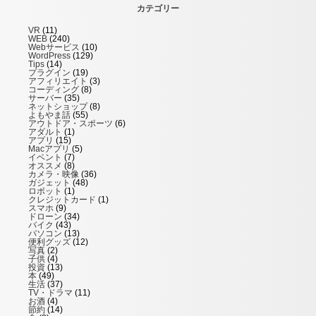
カテゴリー
VR
(11)
WEB
(240)
Webサービス
(10)
WordPress
(129)
Tips
(14)
プラグイン
(19)
アフィリエイト
(3)
コーディング
(8)
サーバー
(35)
ネットショップ
(8)
よもやま話
(55)
アウトドア・スポーツ
(6)
アダルト
(1)
アプリ
(15)
Macアプリ
(5)
イベント
(7)
オススメ
(8)
カメラ・映像
(36)
ガジェット
(48)
ロボット
(1)
クレジットカード
(1)
スマホ
(9)
ドローン
(34)
バイク
(43)
パソコン
(13)
便利グッズ
(12)
写真
(2)
子供
(4)
投資
(13)
本
(49)
生活
(37)
TV・ドラマ
(11)
お酒
(4)
節約
(14)