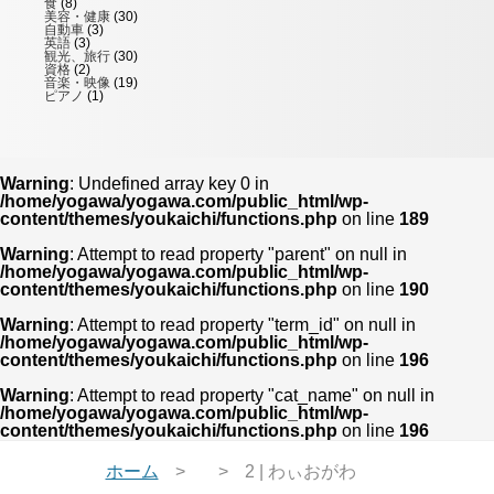
食
(8)
美容・健康
(30)
自動車
(3)
英語
(3)
観光、旅行
(30)
資格
(2)
音楽・映像
(19)
ピアノ
(1)
Warning
: Undefined array key 0 in
/home/yogawa/yogawa.com/public_html/wp-
content/themes/youkaichi/functions.php
on line
189
Warning
: Attempt to read property "parent" on null in
/home/yogawa/yogawa.com/public_html/wp-
content/themes/youkaichi/functions.php
on line
190
Warning
: Attempt to read property "term_id" on null in
/home/yogawa/yogawa.com/public_html/wp-
content/themes/youkaichi/functions.php
on line
196
Warning
: Attempt to read property "cat_name" on null in
/home/yogawa/yogawa.com/public_html/wp-
content/themes/youkaichi/functions.php
on line
196
ホーム
2 | わぃおがわ