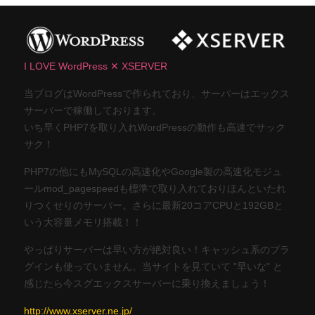
I LOVE WordPress ✕ XSERVER
当ブログはWordPressで作られており、サーバーはエックス
サーバーで稼働しております。
いち早くPHP7を取り入れWordPressの動作も高速でサック
サク！
PHP7の他にもMySQLの高速化やGoogle製の高速化モジュ
ールmod_pagespeedも標準で取り入れておりほんといたれ
りつくせりのサーバー。さらに最新20コアCPUと192GBと
いう大容量メモリ搭載！！
やっぱりサーバーは早い方が絶対良い！キャッシュ系のプラ
グインも使っていません。当サイトを見ていて "早いな" と
感じたら今スグエックスサーバーに乗り換えましょう！
http://www.xserver.ne.jp/