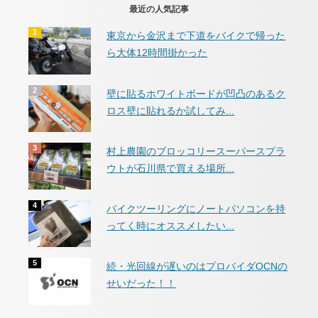
最近の人気記事
東京から金沢まで下道をバイクで帰った
ら大体12時間掛かった
壁に貼るホワイトボードが凹凸のあるク
ロス壁に貼れるか試してみ...
村上農園のブロッコリースーパースプラ
ウトが石川県で買える場所...
バイクツーリングにノートパソコンを持
ってく時にオススメしたい...
続・光回線が遅いのはプロバイダOCNの
せいだった！！