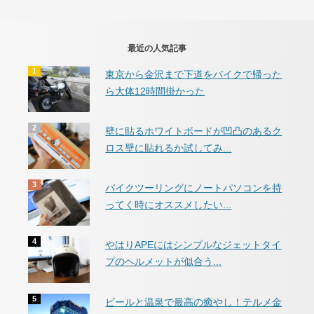
最近の人気記事
東京から金沢まで下道をバイクで帰った
ら大体12時間掛かった
壁に貼るホワイトボードが凹凸のあるク
ロス壁に貼れるか試してみ...
バイクツーリングにノートパソコンを持
ってく時にオススメしたい...
やはりAPEにはシンプルなジェットタイ
プのヘルメットが似合う...
ビールと温泉で最高の癒やし！テルメ金