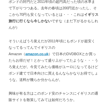
ポンドの対円だと2011年頃の超円高だった頃の水準ま
で下がりつつある。去年の春頃は200円近かったし、そ
こから70円も安くなっているとは・・・これは
イギリス
旅行に行くなら今しかない
ですな（まだ下がるかもしれ
んが）
そういえばうろ覚えだが2011年頃にもポンドが超安く
なってるってんでイギリスの
Amazon（
amazon.co.uk
）で日本のDVDBOXとか買っ
たらお得だぜ！とかって盛り上がってたような・・・う
ろ覚えだが。今見てみたら価格がユーロになってるけど
ポンド建てで日本向けに買えるんならかなりお得でしょ
うな。送料が幾らか分からんが。
興味が有る方はこのポンド安のチャンスにイギリスの通
販サイトを散策してみては如何だろうか。