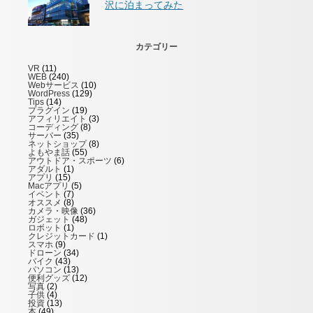
沢に泊まってみた
カテゴリー
VR
(11)
WEB
(240)
Webサービス
(10)
WordPress
(129)
Tips
(14)
プラグイン
(19)
アフィリエイト
(3)
コーディング
(8)
サーバー
(35)
ネットショップ
(8)
よもやま話
(55)
アウトドア・スポーツ
(6)
アダルト
(1)
アプリ
(15)
Macアプリ
(5)
イベント
(7)
オススメ
(8)
カメラ・映像
(36)
ガジェット
(48)
ロボット
(1)
クレジットカード
(1)
スマホ
(9)
ドローン
(34)
バイク
(43)
パソコン
(13)
便利グッズ
(12)
写真
(2)
子供
(4)
投資
(13)
本
(49)