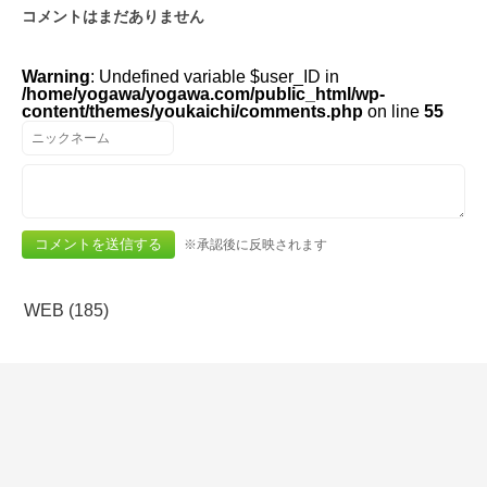
コメントはまだありません
Warning
: Undefined variable $user_ID in
/home/yogawa/yogawa.com/public_html/wp-
content/themes/youkaichi/comments.php
on line
55
※承認後に反映されます
WEB (185)