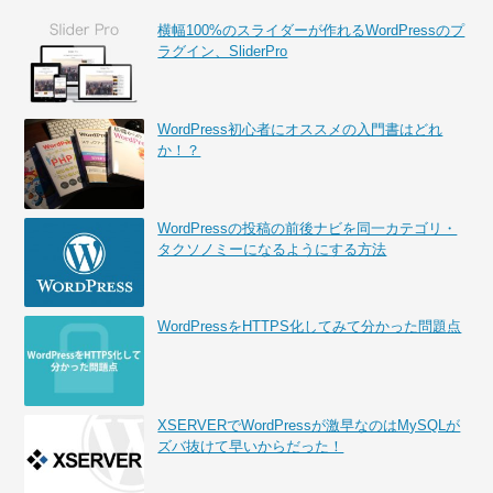
横幅100%のスライダーが作れるWordPressのプ
ラグイン、SliderPro
WordPress初心者にオススメの入門書はどれ
か！？
WordPressの投稿の前後ナビを同一カテゴリ・
タクソノミーになるようにする方法
WordPressをHTTPS化してみて分かった問題点
XSERVERでWordPressが激早なのはMySQLが
ズバ抜けて早いからだった！