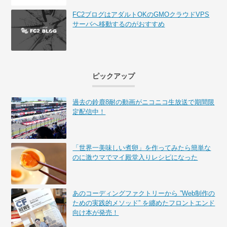
FC2ブログはアダルトOKのGMOクラウドVPS
サーバへ移動するのがおすすめ
ピックアップ
過去の鈴鹿8耐の動画がニコニコ生放送で期間限
定配信中！
「世界一美味しい煮卵」を作ってみたら簡単な
のに激ウマでマイ殿堂入りレシピになった
あのコーディングファクトリーから ”Web制作の
ための実践的メソッド” を纏めたフロントエンド
向け本が発売！