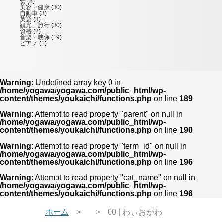
食
(8)
美容・健康
(30)
自動車
(3)
英語
(3)
観光、旅行
(30)
資格
(2)
音楽・映像
(19)
ピアノ
(1)
Warning
: Undefined array key 0 in
/home/yogawa/yogawa.com/public_html/wp-
content/themes/youkaichi/functions.php
on line
189
Warning
: Attempt to read property "parent" on null in
/home/yogawa/yogawa.com/public_html/wp-
content/themes/youkaichi/functions.php
on line
190
Warning
: Attempt to read property "term_id" on null in
/home/yogawa/yogawa.com/public_html/wp-
content/themes/youkaichi/functions.php
on line
196
Warning
: Attempt to read property "cat_name" on null in
/home/yogawa/yogawa.com/public_html/wp-
content/themes/youkaichi/functions.php
on line
196
ホーム
00 | わぃおがわ