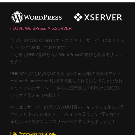
I LOVE WordPress ✕ XSERVER
当ブログはWordPressで作られており、サーバーはエックス
サーバーで稼働しております。
いち早くPHP7を取り入れWordPressの動作も高速でサック
サク！
PHP7の他にもMySQLの高速化やGoogle製の高速化モジュ
ールmod_pagespeedも標準で取り入れておりほんといたれ
りつくせりのサーバー。さらに最新20コアCPUと192GBと
いう大容量メモリ搭載！！
やっぱりサーバーは早い方が絶対良い！キャッシュ系のプラ
グインも使っていません。当サイトを見ていて "早いな" と
感じたら今スグエックスサーバーに乗り換えましょう！
http://www.xserver.ne.jp/