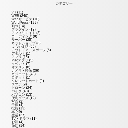
カテゴリー
VR
(11)
WEB
(240)
Webサービス
(10)
WordPress
(129)
Tips
(14)
プラグイン
(19)
アフィリエイト
(3)
コーディング
(8)
サーバー
(35)
ネットショップ
(8)
よもやま話
(55)
アウトドア・スポーツ
(6)
アダルト
(1)
アプリ
(15)
Macアプリ
(5)
イベント
(7)
オススメ
(8)
カメラ・映像
(36)
ガジェット
(48)
ロボット
(1)
クレジットカード
(1)
スマホ
(9)
ドローン
(34)
バイク
(43)
パソコン
(13)
便利グッズ
(12)
写真
(2)
子供
(4)
投資
(13)
本
(49)
生活
(37)
TV・ドラマ
(11)
お酒
(4)
節約
(14)