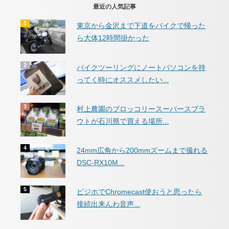
最近の人気記事
東京から金沢まで下道をバイクで帰った
ら大体12時間掛かった
バイクツーリングにノートパソコンを持
ってく時にオススメしたい...
村上農園のブロッコリースーパースプラ
ウトが石川県で買える場所...
24mm広角から200mmズームまで撮れる
DSC-RX10M...
ビジホでChromecast使おうと思ったら
接続出来んわ音声...