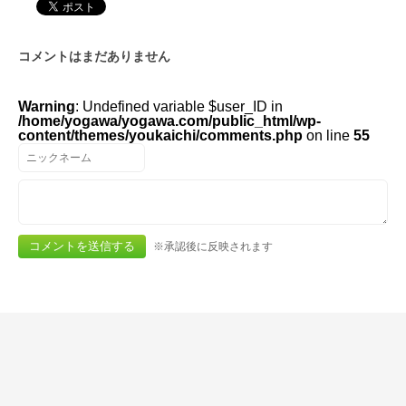
コメントはまだありません
Warning
: Undefined variable $user_ID in
/home/yogawa/yogawa.com/public_html/wp-
content/themes/youkaichi/comments.php
on line
55
※承認後に反映されます