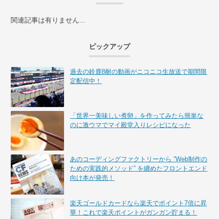
関連記事は有りません...
ピックアップ
過去の鈴鹿8耐の動画がニコニコ生放送で期間限
定配信中！
「世界一美味しい煮卵」を作ってみたら簡単な
のに激ウマでマイ殿堂入りレシピになった
あのコーディングファクトリーから ”Web制作の
ための実践的メソッド” を纏めたフロントエンド
向け本が発売！
楽天ゴールドカードなら楽天でポイント7倍に昇
華！これで楽天ポイントがガンガン貯まる！