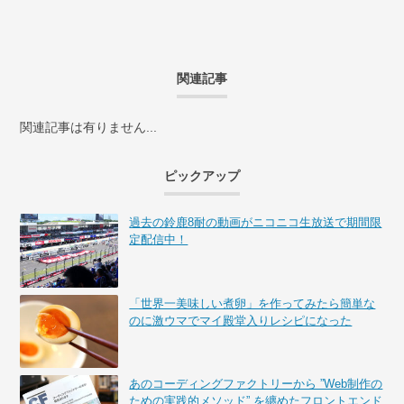
関連記事
関連記事は有りません...
ピックアップ
過去の鈴鹿8耐の動画がニコニコ生放送で期間限
定配信中！
「世界一美味しい煮卵」を作ってみたら簡単な
のに激ウマでマイ殿堂入りレシピになった
あのコーディングファクトリーから ”Web制作の
ための実践的メソッド” を纏めたフロントエンド