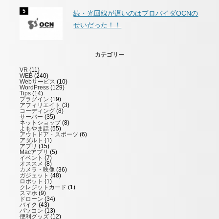
続・光回線が遅いのはプロバイダOCNの
せいだった！！
カテゴリー
VR
(11)
WEB
(240)
Webサービス
(10)
WordPress
(129)
Tips
(14)
プラグイン
(19)
アフィリエイト
(3)
コーディング
(8)
サーバー
(35)
ネットショップ
(8)
よもやま話
(55)
アウトドア・スポーツ
(6)
アダルト
(1)
アプリ
(15)
Macアプリ
(5)
イベント
(7)
オススメ
(8)
カメラ・映像
(36)
ガジェット
(48)
ロボット
(1)
クレジットカード
(1)
スマホ
(9)
ドローン
(34)
バイク
(43)
パソコン
(13)
便利グッズ
(12)