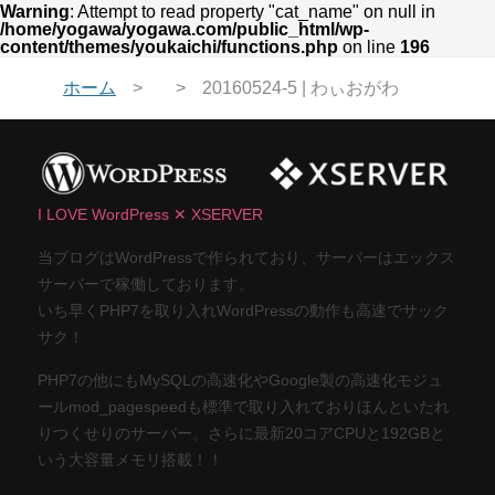
Warning
: Attempt to read property "cat_name" on null in
/home/yogawa/yogawa.com/public_html/wp-
content/themes/youkaichi/functions.php
on line
196
ホーム
20160524-5 | わぃおがわ
I LOVE WordPress ✕ XSERVER
当ブログはWordPressで作られており、サーバーはエックス
サーバーで稼働しております。
いち早くPHP7を取り入れWordPressの動作も高速でサック
サク！
PHP7の他にもMySQLの高速化やGoogle製の高速化モジュ
ールmod_pagespeedも標準で取り入れておりほんといたれ
りつくせりのサーバー。さらに最新20コアCPUと192GBと
いう大容量メモリ搭載！！