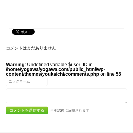
コメントはまだありません
Warning
: Undefined variable $user_ID in
/home/yogawa/yogawa.com/public_html/wp-
content/themes/youkaichi/comments.php
on line
55
※承認後に反映されます