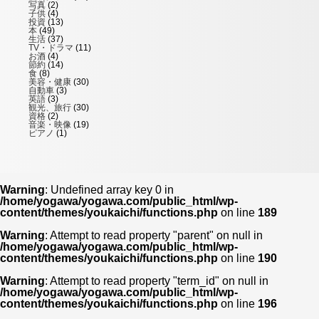
写真
(2)
子供
(4)
投資
(13)
本
(49)
生活
(37)
TV・ドラマ
(11)
お酒
(4)
節約
(14)
食
(8)
美容・健康
(30)
自動車
(3)
英語
(3)
観光、旅行
(30)
資格
(2)
音楽・映像
(19)
ピアノ
(1)
Warning
: Undefined array key 0 in
/home/yogawa/yogawa.com/public_html/wp-
content/themes/youkaichi/functions.php
on line
189
Warning
: Attempt to read property "parent" on null in
/home/yogawa/yogawa.com/public_html/wp-
content/themes/youkaichi/functions.php
on line
190
Warning
: Attempt to read property "term_id" on null in
/home/yogawa/yogawa.com/public_html/wp-
content/themes/youkaichi/functions.php
on line
196