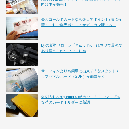
向け本が発売！
楽天ゴールドカードなら楽天でポイント7倍に昇
華！これで楽天ポイントがガンガン貯まる！
Djiの新型ドローン「Mavic Pro」はマジで最強で
あり買うしかないでこりゃ
サーフィンよりも簡単に出来そうなスタンドア
ップパドルボード（SUP）が面白そう
名刺入れをniguramuの超カッコよくてシンプル
な革のカードホルダーに新調