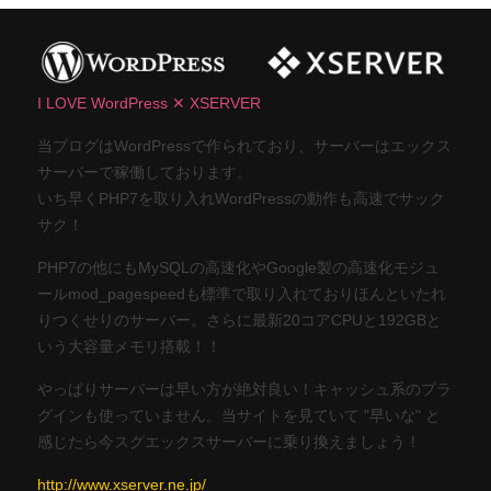
I LOVE WordPress ✕ XSERVER
当ブログはWordPressで作られており、サーバーはエックス
サーバーで稼働しております。
いち早くPHP7を取り入れWordPressの動作も高速でサック
サク！
PHP7の他にもMySQLの高速化やGoogle製の高速化モジュ
ールmod_pagespeedも標準で取り入れておりほんといたれ
りつくせりのサーバー。さらに最新20コアCPUと192GBと
いう大容量メモリ搭載！！
やっぱりサーバーは早い方が絶対良い！キャッシュ系のプラ
グインも使っていません。当サイトを見ていて "早いな" と
感じたら今スグエックスサーバーに乗り換えましょう！
http://www.xserver.ne.jp/