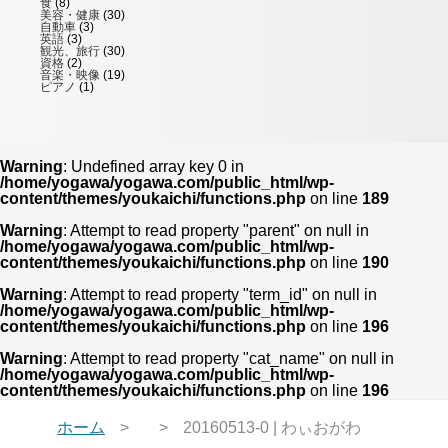
食
(8)
美容・健康
(30)
自動車
(3)
英語
(3)
観光、旅行
(30)
資格
(2)
音楽・映像
(19)
ピアノ
(1)
Warning
: Undefined array key 0 in
/home/yogawa/yogawa.com/public_html/wp-
content/themes/youkaichi/functions.php
on line
189
Warning
: Attempt to read property "parent" on null in
/home/yogawa/yogawa.com/public_html/wp-
content/themes/youkaichi/functions.php
on line
190
Warning
: Attempt to read property "term_id" on null in
/home/yogawa/yogawa.com/public_html/wp-
content/themes/youkaichi/functions.php
on line
196
Warning
: Attempt to read property "cat_name" on null in
/home/yogawa/yogawa.com/public_html/wp-
content/themes/youkaichi/functions.php
on line
196
ホーム
20160513-0 | わぃおがわ