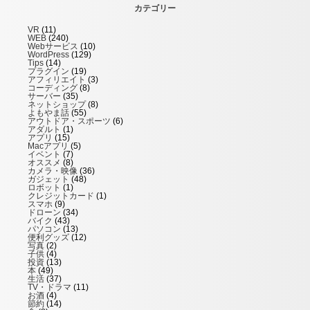
カテゴリー
VR
(11)
WEB
(240)
Webサービス
(10)
WordPress
(129)
Tips
(14)
プラグイン
(19)
アフィリエイト
(3)
コーディング
(8)
サーバー
(35)
ネットショップ
(8)
よもやま話
(55)
アウトドア・スポーツ
(6)
アダルト
(1)
アプリ
(15)
Macアプリ
(5)
イベント
(7)
オススメ
(8)
カメラ・映像
(36)
ガジェット
(48)
ロボット
(1)
クレジットカード
(1)
スマホ
(9)
ドローン
(34)
バイク
(43)
パソコン
(13)
便利グッズ
(12)
写真
(2)
子供
(4)
投資
(13)
本
(49)
生活
(37)
TV・ドラマ
(11)
お酒
(4)
節約
(14)