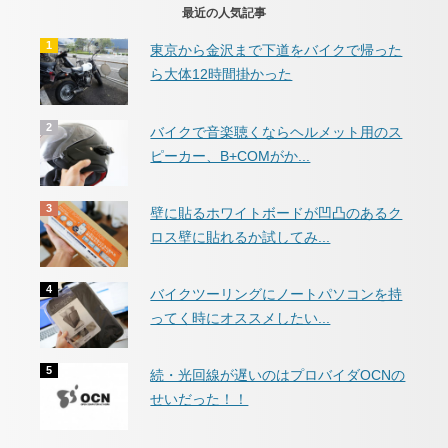
最近の人気記事
東京から金沢まで下道をバイクで帰った
ら大体12時間掛かった
バイクで音楽聴くならヘルメット用のス
ピーカー、B+COMがか...
壁に貼るホワイトボードが凹凸のあるク
ロス壁に貼れるか試してみ...
バイクツーリングにノートパソコンを持
ってく時にオススメしたい...
続・光回線が遅いのはプロバイダOCNの
せいだった！！