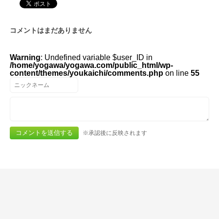
コメントはまだありません
Warning
: Undefined variable $user_ID in
/home/yogawa/yogawa.com/public_html/wp-
content/themes/youkaichi/comments.php
on line
55
※承認後に反映されます