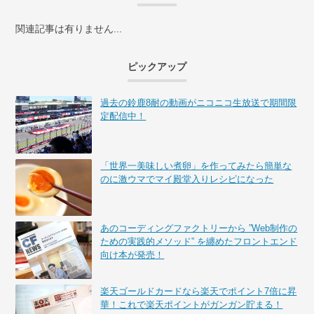
関連記事は有りません...
ピックアップ
過去の鈴鹿8耐の動画がニコニコ生放送で期間限
定配信中！
「世界一美味しい煮卵」を作ってみたら簡単な
のに激ウマでマイ殿堂入りレシピになった
あのコーディングファクトリーから ”Web制作の
ための実践的メソッド” を纏めたフロントエンド
向け本が発売！
楽天ゴールドカードなら楽天でポイント7倍に昇
華！これで楽天ポイントがガンガン貯まる！