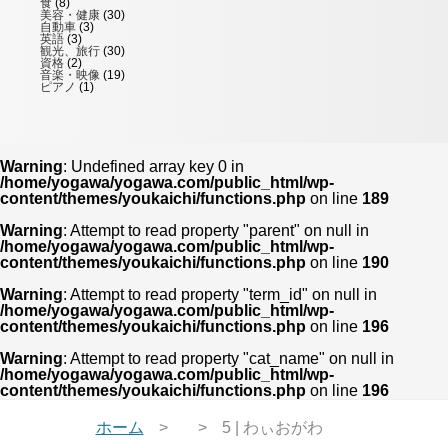
食
(8)
美容・健康
(30)
自動車
(3)
英語
(3)
観光、旅行
(30)
資格
(2)
音楽・映像
(19)
ピアノ
(1)
Warning
: Undefined array key 0 in
/home/yogawa/yogawa.com/public_html/wp-
content/themes/youkaichi/functions.php
on line
189
Warning
: Attempt to read property "parent" on null in
/home/yogawa/yogawa.com/public_html/wp-
content/themes/youkaichi/functions.php
on line
190
Warning
: Attempt to read property "term_id" on null in
/home/yogawa/yogawa.com/public_html/wp-
content/themes/youkaichi/functions.php
on line
196
Warning
: Attempt to read property "cat_name" on null in
/home/yogawa/yogawa.com/public_html/wp-
content/themes/youkaichi/functions.php
on line
196
ホーム
5 | わぃおがわ