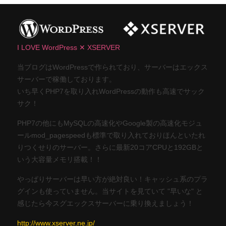
I LOVE WordPress ✕ XSERVER
当ブログはWordPressで作られており、サーバーはエックス
サーバーで稼働しております。
いち早くPHP7を取り入れWordPressの動作も高速でサック
サク！
PHP7の他にもMySQLの高速化やGoogle製の高速化モジュ
ールmod_pagespeedも標準で取り入れておりほんといたれ
りつくせりのサーバー。さらに最新20コアCPUと192GBと
いう大容量メモリ搭載！！
やっぱりサーバーは早い方が絶対良い！キャッシュ系のプラ
グインも使っていません。当サイトを見ていて "早いな" と
感じたら今スグエックスサーバーに乗り換えましょう！
http://www.xserver.ne.jp/