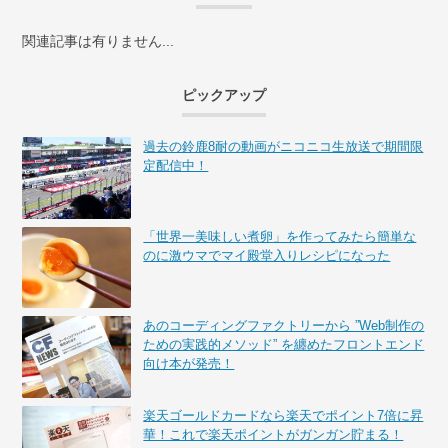
関連記事は有りません...
ピックアップ
過去の鈴鹿8耐の動画がニコニコ生放送で期間限
定配信中！
「世界一美味しい煮卵」を作ってみたら簡単な
のに激ウマでマイ殿堂入りレシピになった
あのコーディングファクトリーから ”Web制作の
ための実践的メソッド” を纏めたフロントエンド
向け本が発売！
楽天ゴールドカードなら楽天でポイント7倍に昇
華！これで楽天ポイントがガンガン貯まる！