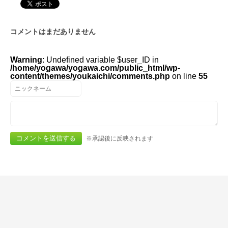
コメントはまだありません
Warning
: Undefined variable $user_ID in
/home/yogawa/yogawa.com/public_html/wp-
content/themes/youkaichi/comments.php
on line
55
※承認後に反映されます