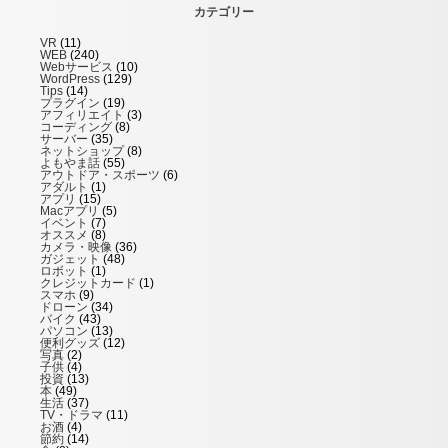
カテゴリー
VR
(11)
WEB
(240)
Webサービス
(10)
WordPress
(129)
Tips
(14)
プラグイン
(19)
アフィリエイト
(3)
コーディング
(8)
サーバー
(35)
ネットショップ
(8)
よもやま話
(55)
アウトドア・スポーツ
(6)
アダルト
(1)
アプリ
(15)
Macアプリ
(5)
イベント
(7)
オススメ
(8)
カメラ・映像
(36)
ガジェット
(48)
ロボット
(1)
クレジットカード
(1)
スマホ
(9)
ドローン
(34)
バイク
(43)
パソコン
(13)
便利グッズ
(12)
写真
(2)
子供
(4)
投資
(13)
本
(49)
生活
(37)
TV・ドラマ
(11)
お酒
(4)
節約
(14)