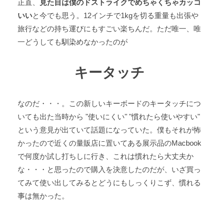
正直、
見た目は僕のドストライクでめちゃくちゃカッコ
いい
と今でも思う。12インチで1kgを切る重量も出張や
旅行などの持ち運びにもすごい楽ちんだ。ただ唯一、唯
一どうしても馴染めなかったのが
キータッチ
なのだ・・・。この新しいキーボードのキータッチにつ
いても出た当時から "使いにくい" "慣れたら使いやすい"
という意見が出ていて話題になっていた。僕もそれが怖
かったので近くの量販店に置いてある展示品のMacbook
で何度か試し打ちしに行き、これは慣れたら大丈夫か
な・・・と思ったので購入を決意したのだが、いざ買っ
てみて使い出してみるとどうにもしっくりこず、慣れる
事は無かった。