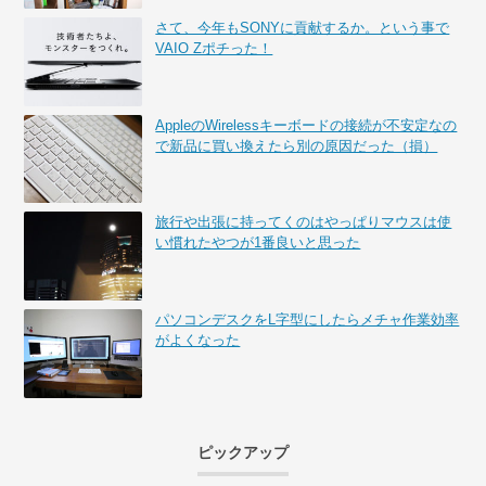
さて、今年もSONYに貢献するか。という事で
VAIO Zポチった！
AppleのWirelessキーボードの接続が不安定なの
で新品に買い換えたら別の原因だった（損）
旅行や出張に持ってくのはやっぱりマウスは使
い慣れたやつが1番良いと思った
パソコンデスクをL字型にしたらメチャ作業効率
がよくなった
ピックアップ