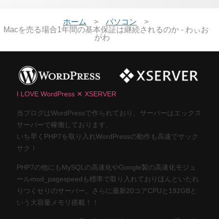
ホーム
パソコン
Macを売る場合1年間の基本保証は継続されるのか - わぃお
がわ
I LOVE WordPress ✕ XSERVER
当ブログはWordPressで作られており、サーバーはエックス
サーバーで稼働しております。
いち早くPHP7を取り入れWordPressの動作も高速でサック
サク！
PHP7の他にもMySQLの高速化やGoogle製の高速化モジュ
ールmod_pagespeedも標準で取り入れておりほんといたれ
りつくせりのサーバー。さらに最新20コアCPUと192GBと
いう大容量メモリ搭載！！