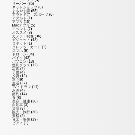
コーディング
(8)
サーバー
(35)
ネットショップ
(8)
よもやま話
(55)
アウトドア・スポーツ
(6)
アダルト
(1)
アプリ
(15)
Macアプリ
(5)
イベント
(7)
オススメ
(8)
カメラ・映像
(36)
ガジェット
(48)
ロボット
(1)
クレジットカード
(1)
スマホ
(9)
ドローン
(34)
バイク
(43)
パソコン
(13)
便利グッズ
(12)
写真
(2)
子供
(4)
投資
(13)
本
(49)
生活
(37)
TV・ドラマ
(11)
お酒
(4)
節約
(14)
食
(8)
美容・健康
(30)
自動車
(3)
英語
(3)
観光、旅行
(30)
資格
(2)
音楽・映像
(19)
ピアノ
(1)