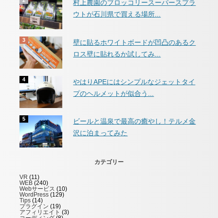
村上農園のブロッコリースーパースプラ
ウトが石川県で買える場所...
壁に貼るホワイトボードが凹凸のあるク
ロス壁に貼れるか試してみ...
やはりAPEにはシンプルなジェットタイ
プのヘルメットが似合う...
ビールと温泉で最高の癒やし！テルメ金
沢に泊まってみた
カテゴリー
VR
(11)
WEB
(240)
Webサービス
(10)
WordPress
(129)
Tips
(14)
プラグイン
(19)
アフィリエイト
(3)