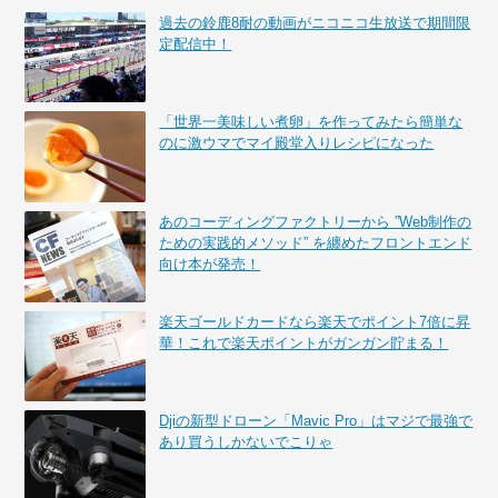
過去の鈴鹿8耐の動画がニコニコ生放送で期間限
定配信中！
「世界一美味しい煮卵」を作ってみたら簡単な
のに激ウマでマイ殿堂入りレシピになった
あのコーディングファクトリーから ”Web制作の
ための実践的メソッド” を纏めたフロントエンド
向け本が発売！
楽天ゴールドカードなら楽天でポイント7倍に昇
華！これで楽天ポイントがガンガン貯まる！
Djiの新型ドローン「Mavic Pro」はマジで最強で
あり買うしかないでこりゃ