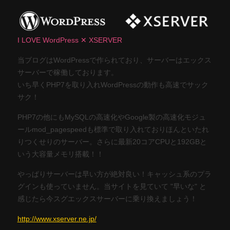
I LOVE WordPress ✕ XSERVER
当ブログはWordPressで作られており、サーバーはエックス
サーバーで稼働しております。
いち早くPHP7を取り入れWordPressの動作も高速でサック
サク！
PHP7の他にもMySQLの高速化やGoogle製の高速化モジュ
ールmod_pagespeedも標準で取り入れておりほんといたれ
りつくせりのサーバー。さらに最新20コアCPUと192GBと
いう大容量メモリ搭載！！
やっぱりサーバーは早い方が絶対良い！キャッシュ系のプラ
グインも使っていません。当サイトを見ていて "早いな" と
感じたら今スグエックスサーバーに乗り換えましょう！
http://www.xserver.ne.jp/