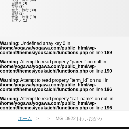
自動車
(3)
英語
(3)
観光、旅行
(30)
資格
(2)
音楽・映像
(19)
ピアノ
(1)
Warning
: Undefined array key 0 in
/home/yogawa/yogawa.com/public_html/wp-
content/themes/youkaichi/functions.php
on line
189
Warning
: Attempt to read property "parent" on null in
/home/yogawa/yogawa.com/public_html/wp-
content/themes/youkaichi/functions.php
on line
190
Warning
: Attempt to read property "term_id" on null in
/home/yogawa/yogawa.com/public_html/wp-
content/themes/youkaichi/functions.php
on line
196
Warning
: Attempt to read property "cat_name" on null in
/home/yogawa/yogawa.com/public_html/wp-
content/themes/youkaichi/functions.php
on line
196
ホーム
IMG_3922 | わぃおがわ