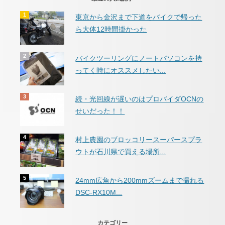
東京から金沢まで下道をバイクで帰った
ら大体12時間掛かった
バイクツーリングにノートパソコンを持
ってく時にオススメしたい...
続・光回線が遅いのはプロバイダOCNの
せいだった！！
村上農園のブロッコリースーパースプラ
ウトが石川県で買える場所...
24mm広角から200mmズームまで撮れる
DSC-RX10M...
カテゴリー