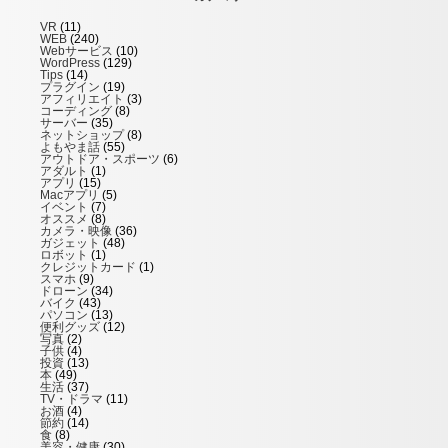
VR
(11)
WEB
(240)
Webサービス
(10)
WordPress
(129)
Tips
(14)
プラグイン
(19)
アフィリエイト
(3)
コーディング
(8)
サーバー
(35)
ネットショップ
(8)
よもやま話
(55)
アウトドア・スポーツ
(6)
アダルト
(1)
アプリ
(15)
Macアプリ
(5)
イベント
(7)
オススメ
(8)
カメラ・映像
(36)
ガジェット
(48)
ロボット
(1)
クレジットカード
(1)
スマホ
(9)
ドローン
(34)
バイク
(43)
パソコン
(13)
便利グッズ
(12)
写真
(2)
子供
(4)
投資
(13)
本
(49)
生活
(37)
TV・ドラマ
(11)
お酒
(4)
節約
(14)
食
(8)
美容・健康
(30)