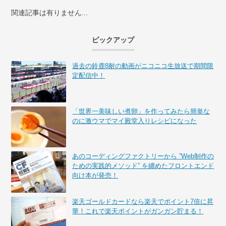
関連記事は有りません...
ピックアップ
過去の鈴鹿8耐の動画がニコニコ生放送で期間限
定配信中！
「世界一美味しい煮卵」を作ってみたら簡単な
のに激ウマでマイ殿堂入りレシピになった
あのコーディングファクトリーから ”Web制作の
ための実践的メソッド” を纏めたフロントエンド
向け本が発売！
楽天ゴールドカードなら楽天でポイント7倍に昇
華！これで楽天ポイントがガンガン貯まる！