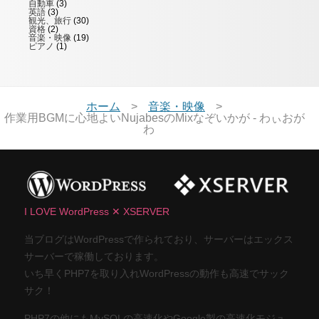
自動車
(3)
英語
(3)
観光、旅行
(30)
資格
(2)
音楽・映像
(19)
ピアノ
(1)
ホーム
音楽・映像
作業用BGMに心地よいNujabesのMixなぞいかが - わぃおが
わ
I LOVE WordPress ✕ XSERVER
当ブログはWordPressで作られており、サーバーはエックス
サーバーで稼働しております。
いち早くPHP7を取り入れWordPressの動作も高速でサック
サク！
PHP7の他にもMySQLの高速化やGoogle製の高速化モジュ