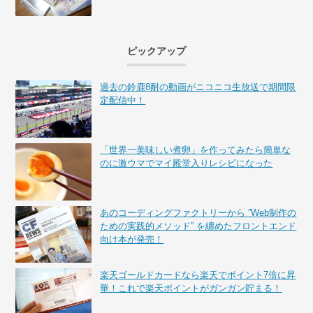
ピックアップ
過去の鈴鹿8耐の動画がニコニコ生放送で期間限
定配信中！
「世界一美味しい煮卵」を作ってみたら簡単な
のに激ウマでマイ殿堂入りレシピになった
あのコーディングファクトリーから ”Web制作の
ための実践的メソッド” を纏めたフロントエンド
向け本が発売！
楽天ゴールドカードなら楽天でポイント7倍に昇
華！これで楽天ポイントがガンガン貯まる！