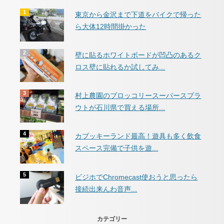
東京から金沢まで下道をバイクで帰った
ら大体12時間掛かった
壁に貼るホワイトボードが凹凸のあるク
ロス壁に貼れるか試してみ...
村上農園のブロッコリースーパースプラ
ウトが石川県で買える場所...
カブッキーランド最高！遊具も多く飲食
スペース完備で子供を遊...
ビジホでChromecast使おうと思ったら
接続出来んわ音声...
カテゴリー