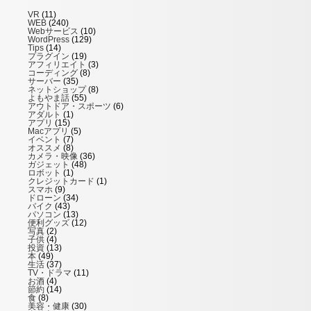
VR
(11)
WEB
(240)
Webサービス
(10)
WordPress
(129)
Tips
(14)
プラグイン
(19)
アフィリエイト
(3)
コーディング
(8)
サーバー
(35)
ネットショップ
(8)
よもやま話
(55)
アウトドア・スポーツ
(6)
アダルト
(1)
アプリ
(15)
Macアプリ
(5)
イベント
(7)
オススメ
(8)
カメラ・映像
(36)
ガジェット
(48)
ロボット
(1)
クレジットカード
(1)
スマホ
(9)
ドローン
(34)
バイク
(43)
パソコン
(13)
便利グッズ
(12)
写真
(2)
子供
(4)
投資
(13)
本
(49)
生活
(37)
TV・ドラマ
(11)
お酒
(4)
節約
(14)
食
(8)
美容・健康
(30)