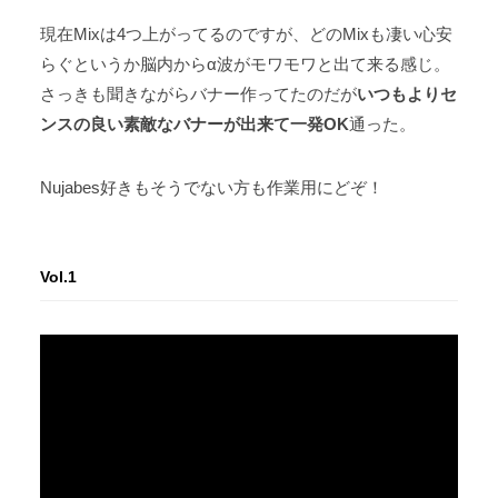
現在Mixは4つ上がってるのですが、どのMixも凄い心安
らぐというか脳内からα波がモワモワと出て来る感じ。
さっきも聞きながらバナー作ってたのだが
いつもよりセ
ンスの良い素敵なバナーが出来て一発OK
通った。
Nujabes好きもそうでない方も作業用にどぞ！
Vol.1