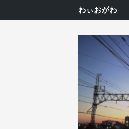
わぃおがわ