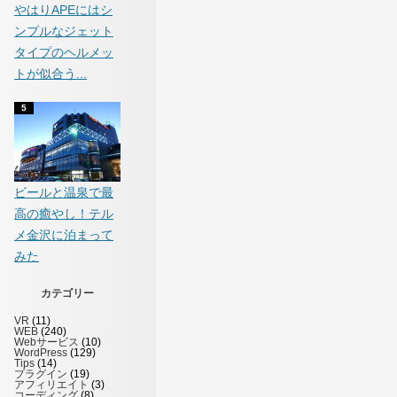
やはりAPEにはシ
ンプルなジェット
タイプのヘルメッ
トが似合う...
ビールと温泉で最
高の癒やし！テル
メ金沢に泊まって
みた
カテゴリー
VR
(11)
WEB
(240)
Webサービス
(10)
WordPress
(129)
Tips
(14)
プラグイン
(19)
アフィリエイト
(3)
コーディング
(8)