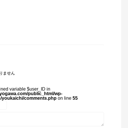
りません
ined variable $user_ID in
yogawa.com/public_html/wp-
s/youkaichi/comments.php
on line
55