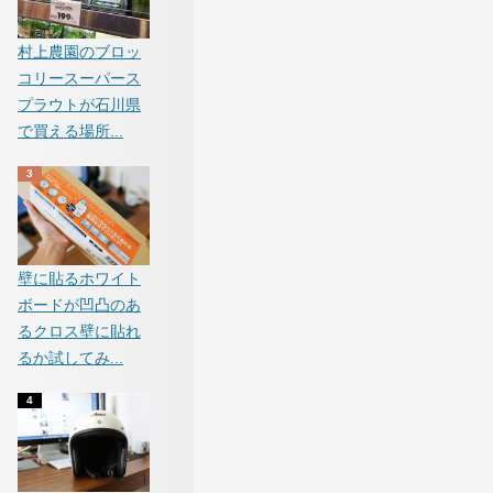
村上農園のブロッ
コリースーパース
プラウトが石川県
で買える場所...
壁に貼るホワイト
ボードが凹凸のあ
るクロス壁に貼れ
るか試してみ...