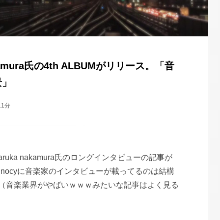
akamura氏の4th ALBUMがリリース。「音
景」
11分
haruka nakamura氏のロングインタビューの記事が
unocyに音楽家のインタビューが載ってるのは結構
（音楽業界がやばいｗｗｗみたいな記事はよく見る