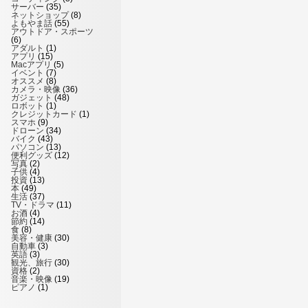
サーバー
(35)
ネットショップ
(8)
よもやま話
(55)
アウトドア・スポーツ
(6)
アダルト
(1)
アプリ
(15)
Macアプリ
(5)
イベント
(7)
オススメ
(8)
カメラ・映像
(36)
ガジェット
(48)
ロボット
(1)
クレジットカード
(1)
スマホ
(9)
ドローン
(34)
バイク
(43)
パソコン
(13)
便利グッズ
(12)
写真
(2)
子供
(4)
投資
(13)
本
(49)
生活
(37)
TV・ドラマ
(11)
お酒
(4)
節約
(14)
食
(8)
美容・健康
(30)
自動車
(3)
英語
(3)
観光、旅行
(30)
資格
(2)
音楽・映像
(19)
ピアノ
(1)