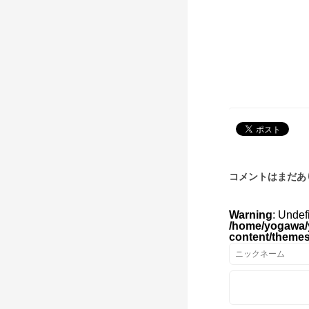
コメントはまだあ
Warning
: Undef
/home/yogawa/
content/theme