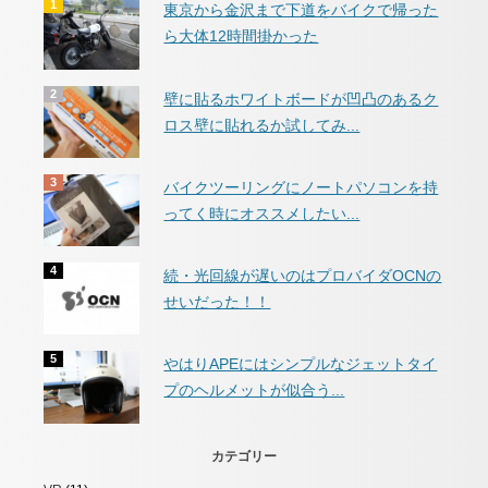
東京から金沢まで下道をバイクで帰った
ら大体12時間掛かった
壁に貼るホワイトボードが凹凸のあるク
ロス壁に貼れるか試してみ...
バイクツーリングにノートパソコンを持
ってく時にオススメしたい...
続・光回線が遅いのはプロバイダOCNの
せいだった！！
やはりAPEにはシンプルなジェットタイ
プのヘルメットが似合う...
カテゴリー