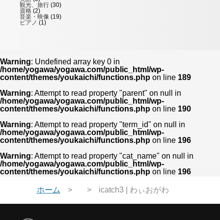
観光、旅行
(30)
資格
(2)
音楽・映像
(19)
ピアノ
(1)
Warning
: Undefined array key 0 in
/home/yogawa/yogawa.com/public_html/wp-
content/themes/youkaichi/functions.php
on line
189
Warning
: Attempt to read property "parent" on null in
/home/yogawa/yogawa.com/public_html/wp-
content/themes/youkaichi/functions.php
on line
190
Warning
: Attempt to read property "term_id" on null in
/home/yogawa/yogawa.com/public_html/wp-
content/themes/youkaichi/functions.php
on line
196
Warning
: Attempt to read property "cat_name" on null in
/home/yogawa/yogawa.com/public_html/wp-
content/themes/youkaichi/functions.php
on line
196
ホーム
icatch3 | わぃおがわ