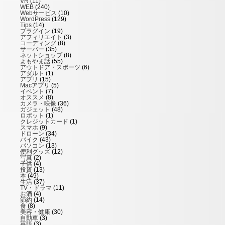
VR
(11)
WEB
(240)
Webサービス
(10)
WordPress
(129)
Tips
(14)
プラグイン
(19)
アフィリエイト
(3)
コーディング
(8)
サーバー
(35)
ネットショップ
(8)
よもやま話
(55)
アウトドア・スポーツ
(6)
アダルト
(1)
アプリ
(15)
Macアプリ
(5)
イベント
(7)
オススメ
(8)
カメラ・映像
(36)
ガジェット
(48)
ロボット
(1)
クレジットカード
(1)
スマホ
(9)
ドローン
(34)
バイク
(43)
パソコン
(13)
便利グッズ
(12)
写真
(2)
子供
(4)
投資
(13)
本
(49)
生活
(37)
TV・ドラマ
(11)
お酒
(4)
節約
(14)
食
(8)
美容・健康
(30)
自動車
(3)
英語
(3)