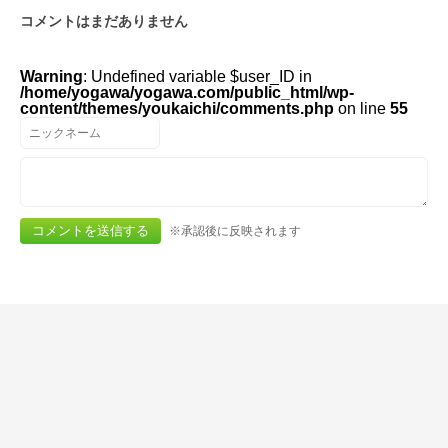
コメントはまだありません
Warning
: Undefined variable $user_ID in
/home/yogawa/yogawa.com/public_html/wp-
content/themes/youkaichi/comments.php
on line
55
※承認後に反映されます