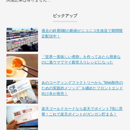
関連記事は有りません...
ピックアップ
過去の鈴鹿8耐の動画がニコニコ生放送で期間限
定配信中！
「世界一美味しい煮卵」を作ってみたら簡単な
のに激ウマでマイ殿堂入りレシピになった
あのコーディングファクトリーから ”Web制作の
ための実践的メソッド” を纏めたフロントエンド
向け本が発売！
楽天ゴールドカードなら楽天でポイント7倍に昇
華！これで楽天ポイントがガンガン貯まる！