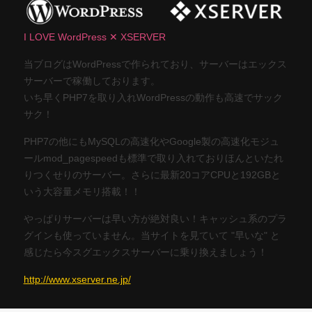
I LOVE WordPress ✕ XSERVER
当ブログはWordPressで作られており、サーバーはエックス
サーバーで稼働しております。
いち早くPHP7を取り入れWordPressの動作も高速でサック
サク！
PHP7の他にもMySQLの高速化やGoogle製の高速化モジュ
ールmod_pagespeedも標準で取り入れておりほんといたれ
りつくせりのサーバー。さらに最新20コアCPUと192GBと
いう大容量メモリ搭載！！
やっぱりサーバーは早い方が絶対良い！キャッシュ系のプラ
グインも使っていません。当サイトを見ていて "早いな" と
感じたら今スグエックスサーバーに乗り換えましょう！
http://www.xserver.ne.jp/