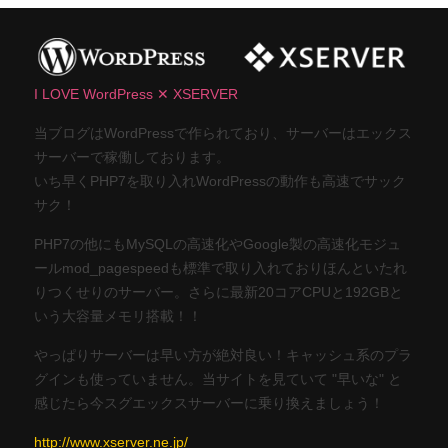
I LOVE WordPress ✕ XSERVER
当ブログはWordPressで作られており、サーバーはエックス
サーバーで稼働しております。
いち早くPHP7を取り入れWordPressの動作も高速でサック
サク！
PHP7の他にもMySQLの高速化やGoogle製の高速化モジュ
ールmod_pagespeedも標準で取り入れておりほんといたれ
りつくせりのサーバー。さらに最新20コアCPUと192GBと
いう大容量メモリ搭載！！
やっぱりサーバーは早い方が絶対良い！キャッシュ系のプラ
グインも使っていません。当サイトを見ていて "早いな" と
感じたら今スグエックスサーバーに乗り換えましょう！
http://www.xserver.ne.jp/