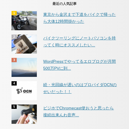
最近の人気記事
東京から金沢まで下道をバイクで帰った
ら大体12時間掛かった
バイクツーリングにノートパソコンを持
ってく時にオススメしたい...
WordPressでやってるエロブログが月間
500万PVに到...
続・光回線が遅いのはプロバイダOCNの
せいだった！！
ビジホでChromecast使おうと思ったら
接続出来んわ音声...