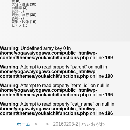
食
(8)
美容・健康
(30)
自動車
(3)
英語
(3)
観光、旅行
(30)
資格
(2)
音楽・映像
(19)
ピアノ
(1)
Warning
: Undefined array key 0 in
/home/yogawa/yogawa.com/public_html/wp-
content/themes/youkaichi/functions.php
on line
189
Warning
: Attempt to read property "parent" on null in
/home/yogawa/yogawa.com/public_html/wp-
content/themes/youkaichi/functions.php
on line
190
Warning
: Attempt to read property "term_id" on null in
/home/yogawa/yogawa.com/public_html/wp-
content/themes/youkaichi/functions.php
on line
196
Warning
: Attempt to read property "cat_name" on null in
/home/yogawa/yogawa.com/public_html/wp-
content/themes/youkaichi/functions.php
on line
196
ホーム
20160203-2 | わぃおがわ