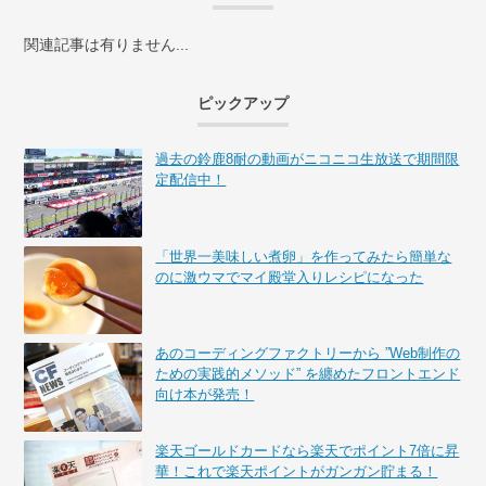
関連記事は有りません...
ピックアップ
過去の鈴鹿8耐の動画がニコニコ生放送で期間限
定配信中！
「世界一美味しい煮卵」を作ってみたら簡単な
のに激ウマでマイ殿堂入りレシピになった
あのコーディングファクトリーから ”Web制作の
ための実践的メソッド” を纏めたフロントエンド
向け本が発売！
楽天ゴールドカードなら楽天でポイント7倍に昇
華！これで楽天ポイントがガンガン貯まる！