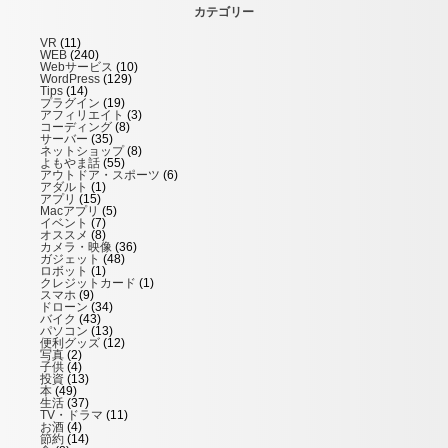
カテゴリー
VR
(11)
WEB
(240)
Webサービス
(10)
WordPress
(129)
Tips
(14)
プラグイン
(19)
アフィリエイト
(3)
コーディング
(8)
サーバー
(35)
ネットショップ
(8)
よもやま話
(55)
アウトドア・スポーツ
(6)
アダルト
(1)
アプリ
(15)
Macアプリ
(5)
イベント
(7)
オススメ
(8)
カメラ・映像
(36)
ガジェット
(48)
ロボット
(1)
クレジットカード
(1)
スマホ
(9)
ドローン
(34)
バイク
(43)
パソコン
(13)
便利グッズ
(12)
写真
(2)
子供
(4)
投資
(13)
本
(49)
生活
(37)
TV・ドラマ
(11)
お酒
(4)
節約
(14)