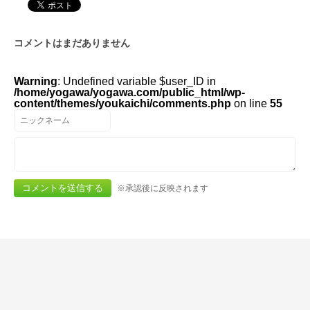
コメントはまだありません
Warning
: Undefined variable $user_ID in
/home/yogawa/yogawa.com/public_html/wp-
content/themes/youkaichi/comments.php
on line
55
※承認後に反映されます