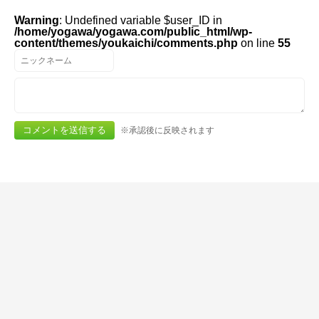
Warning
: Undefined variable $user_ID in
/home/yogawa/yogawa.com/public_html/wp-
content/themes/youkaichi/comments.php
on line
55
※承認後に反映されます