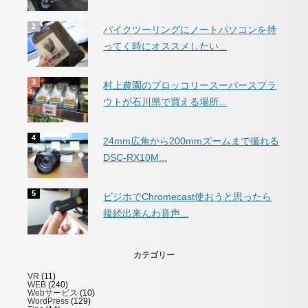
バイクツーリングにノートパソコンを持
ってく時にオススメしたい...
村上農園のブロッコリースーパースプラ
ウトが石川県で買える場所...
24mm広角から200mmズームまで撮れる
DSC-RX10M...
ビジホでChromecast使おうと思ったら
接続出来んわ音声...
カテゴリー
VR
(11)
WEB
(240)
Webサービス
(10)
WordPress
(129)