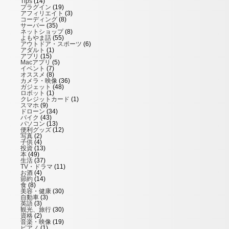
Tips
(14)
プラグイン
(19)
アフィリエイト
(3)
コーディング
(8)
サーバー
(35)
ネットショップ
(8)
よもやま話
(55)
アウトドア・スポーツ
(6)
アダルト
(1)
アプリ
(15)
Macアプリ
(5)
イベント
(7)
オススメ
(8)
カメラ・映像
(36)
ガジェット
(48)
ロボット
(1)
クレジットカード
(1)
スマホ
(9)
ドローン
(34)
バイク
(43)
パソコン
(13)
便利グッズ
(12)
写真
(2)
子供
(4)
投資
(13)
本
(49)
生活
(37)
TV・ドラマ
(11)
お酒
(4)
節約
(14)
食
(8)
美容・健康
(30)
自動車
(3)
英語
(3)
観光、旅行
(30)
資格
(2)
音楽・映像
(19)
ピアノ
(1)