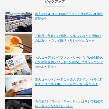
ピックアップ
過去の鈴鹿8耐の動画がニコニコ生放送で期間限
定配信中！
「世界一美味しい煮卵」を作ってみたら簡単な
のに激ウマでマイ殿堂入りレシピになった
あのコーディングファクトリーから ”Web制作の
ための実践的メソッド” を纏めたフロントエンド
向け本が発売！
楽天ゴールドカードなら楽天でポイント7倍に昇
華！これで楽天ポイントがガンガン貯まる！
Djiの新型ドローン「Mavic Pro」はマジで最強で
あり買うしかないでこりゃ