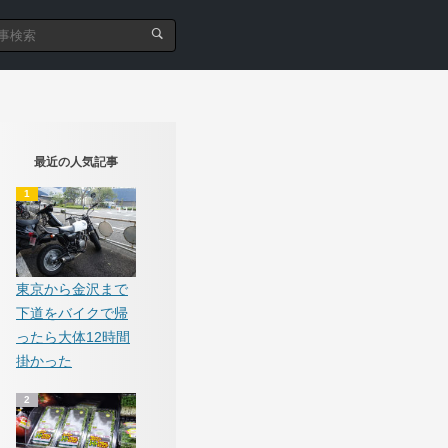
最近の人気記事
東京から金沢まで
下道をバイクで帰
ったら大体12時間
掛かった