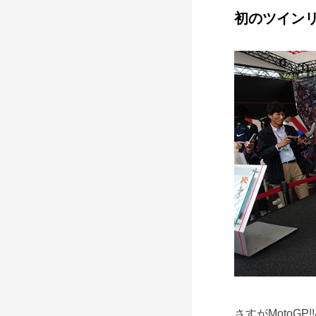
初のツインリ
さすがMotoG