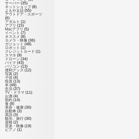
サーバー
(35)
ネットショップ
(8)
よもやま話
(55)
アウトドア・スポーツ
(6)
アダルト
(1)
アプリ
(15)
Macアプリ
(5)
イベント
(7)
オススメ
(8)
カメラ・映像
(36)
ガジェット
(48)
ロボット
(1)
クレジットカード
(1)
スマホ
(9)
ドローン
(34)
バイク
(43)
パソコン
(13)
便利グッズ
(12)
写真
(2)
子供
(4)
投資
(13)
本
(49)
生活
(37)
TV・ドラマ
(11)
お酒
(4)
節約
(14)
食
(8)
美容・健康
(30)
自動車
(3)
英語
(3)
観光、旅行
(30)
資格
(2)
音楽・映像
(19)
ピアノ
(1)