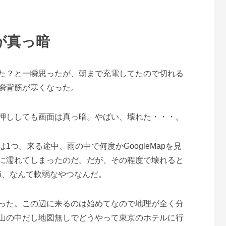
6が真っ暗
た？と一瞬思ったが、朝まで充電してたので切れる
瞬背筋が寒くなった。
押ししても画面は真っ暗。やばい、壊れた・・・。
1つ。来る途中、雨の中で何度かGoogleMapを見
に濡れてしまったのだ。だが、その程度で壊れると
s6、なんて軟弱なやつなんだ。
った。この辺に来るのは始めてなので地理が全く分
山の中だし地図無しでどうやって東京のホテルに行