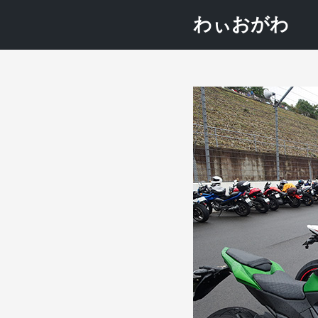
わぃおがわ