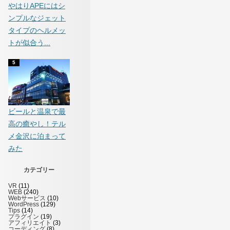
やはりAPEにはシ
ンプルなジェット
タイプのヘルメッ
トが似合う...
ビールと温泉で最
高の癒やし！テル
メ金沢に泊まって
みた
カテゴリー
VR
(11)
WEB
(240)
Webサービス
(10)
WordPress
(129)
Tips
(14)
プラグイン
(19)
アフィリエイト
(3)
コーディング
(8)