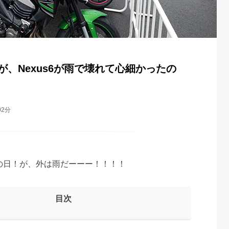
!!が、Nexus6が雨で壊れて心細かったの
02分
Pの日！が、外は雨だーーー！！！！
目次