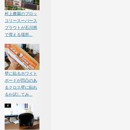
村上農園のブロッ
コリースーパース
プラウトが石川県
で買える場所...
壁に貼るホワイト
ボードが凹凸のあ
るクロス壁に貼れ
るか試してみ...