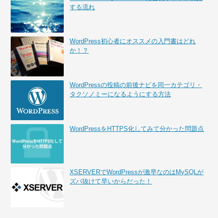
する流れ
WordPress初心者にオススメの入門書はどれ
か！？
WordPressの投稿の前後ナビを同一カテゴリ・
タクソノミーになるようにする方法
WordPressをHTTPS化してみて分かった問題点
XSERVERでWordPressが激早なのはMySQLが
ズバ抜けて早いからだった！