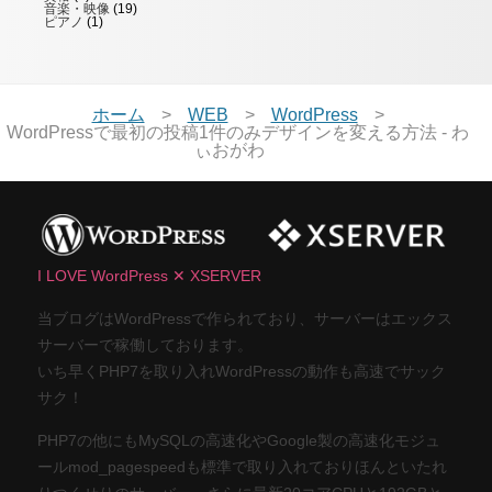
音楽・映像
(19)
ピアノ
(1)
ホーム
WEB
WordPress
WordPressで最初の投稿1件のみデザインを変える方法 - わ
ぃおがわ
I LOVE WordPress ✕ XSERVER
当ブログはWordPressで作られており、サーバーはエックス
サーバーで稼働しております。
いち早くPHP7を取り入れWordPressの動作も高速でサック
サク！
PHP7の他にもMySQLの高速化やGoogle製の高速化モジュ
ールmod_pagespeedも標準で取り入れておりほんといたれ