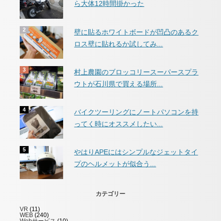
ら大体12時間掛かった
壁に貼るホワイトボードが凹凸のあるク
ロス壁に貼れるか試してみ...
村上農園のブロッコリースーパースプラ
ウトが石川県で買える場所...
バイクツーリングにノートパソコンを持
ってく時にオススメしたい...
やはりAPEにはシンプルなジェットタイ
プのヘルメットが似合う...
カテゴリー
VR
(11)
WEB
(240)
Webサービス
(10)