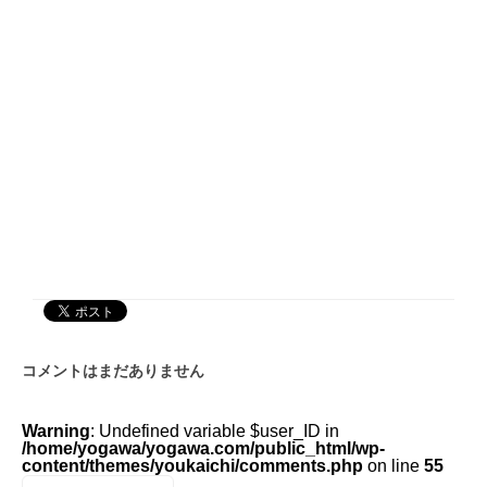
コメントはまだありません
Warning
: Undefined variable $user_ID in
/home/yogawa/yogawa.com/public_html/wp-
content/themes/youkaichi/comments.php
on line
55