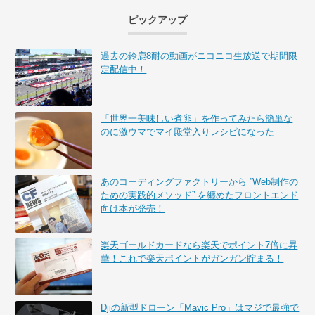
ピックアップ
過去の鈴鹿8耐の動画がニコニコ生放送で期間限
定配信中！
「世界一美味しい煮卵」を作ってみたら簡単な
のに激ウマでマイ殿堂入りレシピになった
あのコーディングファクトリーから ”Web制作の
ための実践的メソッド” を纏めたフロントエンド
向け本が発売！
楽天ゴールドカードなら楽天でポイント7倍に昇
華！これで楽天ポイントがガンガン貯まる！
Djiの新型ドローン「Mavic Pro」はマジで最強で