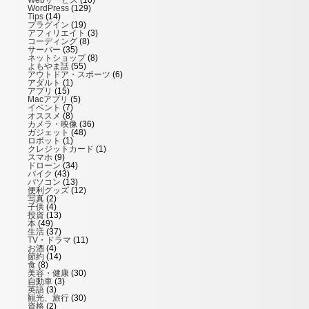
WordPress
(129)
Tips
(14)
プラグイン
(19)
アフィリエイト
(3)
コーディング
(8)
サーバー
(35)
ネットショップ
(8)
よもやま話
(55)
アウトドア・スポーツ
(6)
アダルト
(1)
アプリ
(15)
Macアプリ
(5)
イベント
(7)
オススメ
(8)
カメラ・映像
(36)
ガジェット
(48)
ロボット
(1)
クレジットカード
(1)
スマホ
(9)
ドローン
(34)
バイク
(43)
パソコン
(13)
便利グッズ
(12)
写真
(2)
子供
(4)
投資
(13)
本
(49)
生活
(37)
TV・ドラマ
(11)
お酒
(4)
節約
(14)
食
(8)
美容・健康
(30)
自動車
(3)
英語
(3)
観光、旅行
(30)
資格
(2)