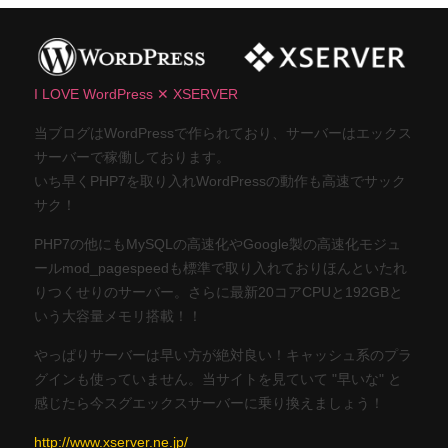
I LOVE WordPress ✕ XSERVER
当ブログはWordPressで作られており、サーバーはエックス
サーバーで稼働しております。
いち早くPHP7を取り入れWordPressの動作も高速でサック
サク！
PHP7の他にもMySQLの高速化やGoogle製の高速化モジュ
ールmod_pagespeedも標準で取り入れておりほんといたれ
りつくせりのサーバー。さらに最新20コアCPUと192GBと
いう大容量メモリ搭載！！
やっぱりサーバーは早い方が絶対良い！キャッシュ系のプラ
グインも使っていません。当サイトを見ていて "早いな" と
感じたら今スグエックスサーバーに乗り換えましょう！
http://www.xserver.ne.jp/