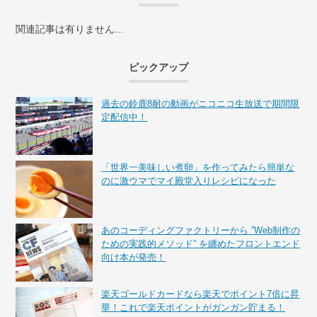
関連記事は有りません...
ピックアップ
過去の鈴鹿8耐の動画がニコニコ生放送で期間限
定配信中！
「世界一美味しい煮卵」を作ってみたら簡単な
のに激ウマでマイ殿堂入りレシピになった
あのコーディングファクトリーから ”Web制作の
ための実践的メソッド” を纏めたフロントエンド
向け本が発売！
楽天ゴールドカードなら楽天でポイント7倍に昇
華！これで楽天ポイントがガンガン貯まる！