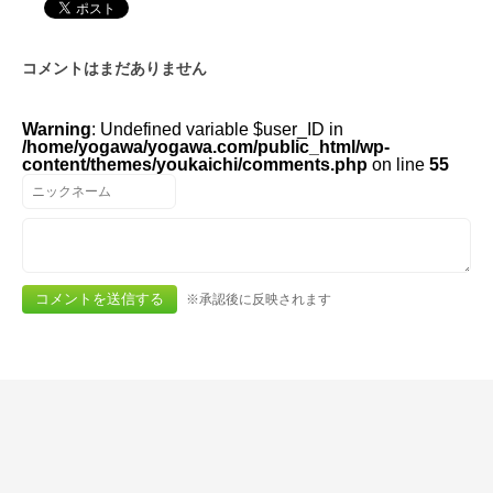
コメントはまだありません
Warning
: Undefined variable $user_ID in
/home/yogawa/yogawa.com/public_html/wp-
content/themes/youkaichi/comments.php
on line
55
※承認後に反映されます