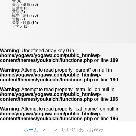
食
(8)
美容・健康
(30)
自動車
(3)
英語
(3)
観光、旅行
(30)
資格
(2)
音楽・映像
(19)
ピアノ
(1)
Warning
: Undefined array key 0 in
/home/yogawa/yogawa.com/public_html/wp-
content/themes/youkaichi/functions.php
on line
189
Warning
: Attempt to read property "parent" on null in
/home/yogawa/yogawa.com/public_html/wp-
content/themes/youkaichi/functions.php
on line
190
Warning
: Attempt to read property "term_id" on null in
/home/yogawa/yogawa.com/public_html/wp-
content/themes/youkaichi/functions.php
on line
196
Warning
: Attempt to read property "cat_name" on null in
/home/yogawa/yogawa.com/public_html/wp-
content/themes/youkaichi/functions.php
on line
196
ホーム
0.JPG | わぃおがわ