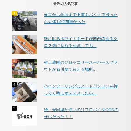
最近の人気記事
東京から金沢まで下道をバイクで帰った
ら大体12時間掛かった
壁に貼るホワイトボードが凹凸のあるク
ロス壁に貼れるか試してみ...
村上農園のブロッコリースーパースプラ
ウトが石川県で買える場所...
バイクツーリングにノートパソコンを持
ってく時にオススメしたい...
続・光回線が遅いのはプロバイダOCNの
せいだった！！