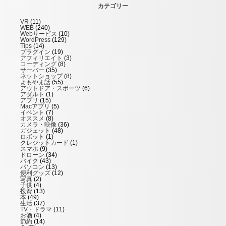
カテゴリー
VR
(11)
WEB
(240)
Webサービス
(10)
WordPress
(129)
Tips
(14)
プラグイン
(19)
アフィリエイト
(3)
コーディング
(8)
サーバー
(35)
ネットショップ
(8)
よもやま話
(55)
アウトドア・スポーツ
(6)
アダルト
(1)
アプリ
(15)
Macアプリ
(5)
イベント
(7)
オススメ
(8)
カメラ・映像
(36)
ガジェット
(48)
ロボット
(1)
クレジットカード
(1)
スマホ
(9)
ドローン
(34)
バイク
(43)
パソコン
(13)
便利グッズ
(12)
写真
(2)
子供
(4)
投資
(13)
本
(49)
生活
(37)
TV・ドラマ
(11)
お酒
(4)
節約
(14)