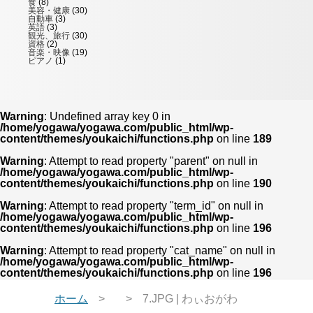
食
(8)
美容・健康
(30)
自動車
(3)
英語
(3)
観光、旅行
(30)
資格
(2)
音楽・映像
(19)
ピアノ
(1)
Warning
: Undefined array key 0 in
/home/yogawa/yogawa.com/public_html/wp-
content/themes/youkaichi/functions.php
on line
189
Warning
: Attempt to read property "parent" on null in
/home/yogawa/yogawa.com/public_html/wp-
content/themes/youkaichi/functions.php
on line
190
Warning
: Attempt to read property "term_id" on null in
/home/yogawa/yogawa.com/public_html/wp-
content/themes/youkaichi/functions.php
on line
196
Warning
: Attempt to read property "cat_name" on null in
/home/yogawa/yogawa.com/public_html/wp-
content/themes/youkaichi/functions.php
on line
196
ホーム
7.JPG | わぃおがわ