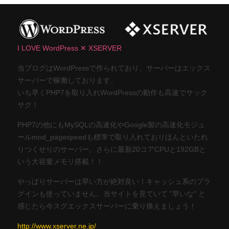
I LOVE WordPress ✕ XSERVER
当ブログはWordPressで作られており、サーバーはエックス
サーバーで稼働しております。
いち早くPHP7を取り入れWordPressの動作も高速でサック
サク！
PHP7の他にもMySQLの高速化やGoogle製の高速化モジュ
ールmod_pagespeedも標準で取り入れておりほんといたれ
りつくせりのサーバー。さらに最新20コアCPUと192GBと
いう大容量メモリ搭載！！
やっぱりサーバーは早い方が絶対良い！キャッシュ系のプラ
グインも使っていません。当サイトを見ていて "早いな" と
感じたら今スグエックスサーバーに乗り換えましょう！
http://www.xserver.ne.jp/