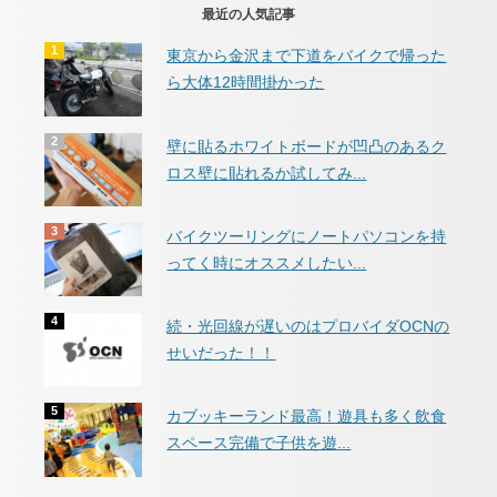
最近の人気記事
東京から金沢まで下道をバイクで帰った
ら大体12時間掛かった
壁に貼るホワイトボードが凹凸のあるク
ロス壁に貼れるか試してみ...
バイクツーリングにノートパソコンを持
ってく時にオススメしたい...
続・光回線が遅いのはプロバイダOCNの
せいだった！！
カブッキーランド最高！遊具も多く飲食
スペース完備で子供を遊...