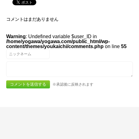
コメントはまだありません
Warning
: Undefined variable $user_ID in
/home/yogawa/yogawa.com/public_html/wp-
content/themes/youkaichi/comments.php
on line
55
※承認後に反映されます