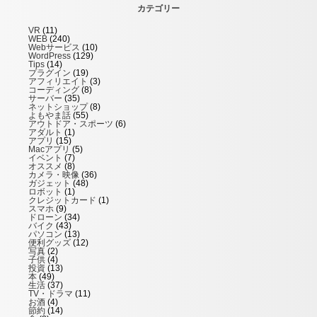
カテゴリー
VR
(11)
WEB
(240)
Webサービス
(10)
WordPress
(129)
Tips
(14)
プラグイン
(19)
アフィリエイト
(3)
コーディング
(8)
サーバー
(35)
ネットショップ
(8)
よもやま話
(55)
アウトドア・スポーツ
(6)
アダルト
(1)
アプリ
(15)
Macアプリ
(5)
イベント
(7)
オススメ
(8)
カメラ・映像
(36)
ガジェット
(48)
ロボット
(1)
クレジットカード
(1)
スマホ
(9)
ドローン
(34)
バイク
(43)
パソコン
(13)
便利グッズ
(12)
写真
(2)
子供
(4)
投資
(13)
本
(49)
生活
(37)
TV・ドラマ
(11)
お酒
(4)
節約
(14)