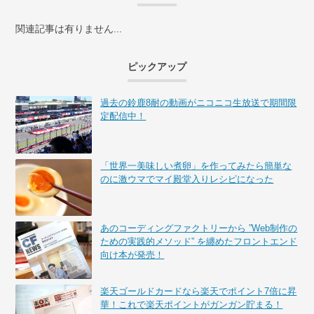
関連記事は有りません...
ピックアップ
過去の鈴鹿8耐の動画がニコニコ生放送で期間限
定配信中！
「世界一美味しい煮卵」を作ってみたら簡単な
のに激ウマでマイ殿堂入りレシピになった
あのコーディングファクトリーから ”Web制作の
ための実践的メソッド” を纏めたフロントエンド
向け本が発売！
楽天ゴールドカードなら楽天でポイント7倍に昇
華！これで楽天ポイントがガンガン貯まる！