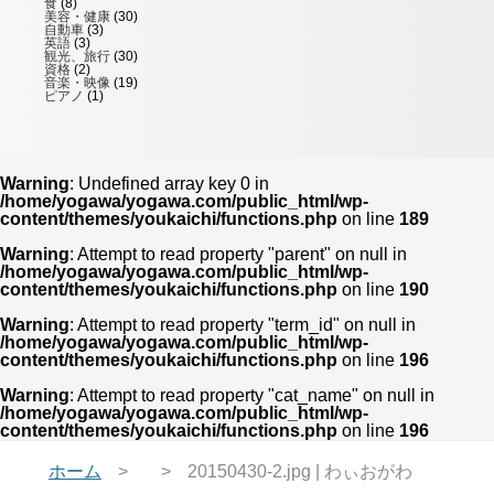
食
(8)
美容・健康
(30)
自動車
(3)
英語
(3)
観光、旅行
(30)
資格
(2)
音楽・映像
(19)
ピアノ
(1)
Warning
: Undefined array key 0 in
/home/yogawa/yogawa.com/public_html/wp-
content/themes/youkaichi/functions.php
on line
189
Warning
: Attempt to read property "parent" on null in
/home/yogawa/yogawa.com/public_html/wp-
content/themes/youkaichi/functions.php
on line
190
Warning
: Attempt to read property "term_id" on null in
/home/yogawa/yogawa.com/public_html/wp-
content/themes/youkaichi/functions.php
on line
196
Warning
: Attempt to read property "cat_name" on null in
/home/yogawa/yogawa.com/public_html/wp-
content/themes/youkaichi/functions.php
on line
196
ホーム
20150430-2.jpg | わぃおがわ