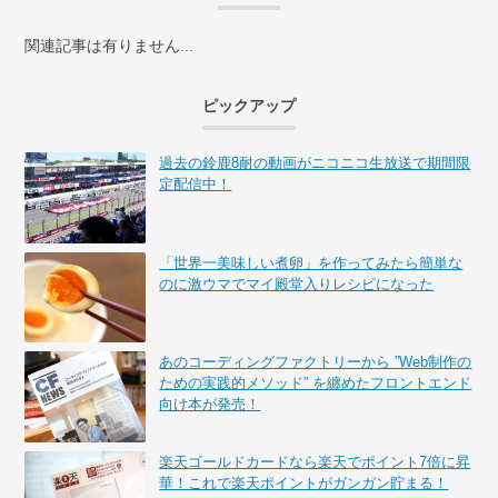
関連記事は有りません...
ピックアップ
過去の鈴鹿8耐の動画がニコニコ生放送で期間限
定配信中！
「世界一美味しい煮卵」を作ってみたら簡単な
のに激ウマでマイ殿堂入りレシピになった
あのコーディングファクトリーから ”Web制作の
ための実践的メソッド” を纏めたフロントエンド
向け本が発売！
楽天ゴールドカードなら楽天でポイント7倍に昇
華！これで楽天ポイントがガンガン貯まる！