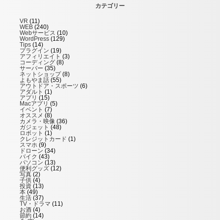
カテゴリー
VR
(11)
WEB
(240)
Webサービス
(10)
WordPress
(129)
Tips
(14)
プラグイン
(19)
アフィリエイト
(3)
コーディング
(8)
サーバー
(35)
ネットショップ
(8)
よもやま話
(55)
アウトドア・スポーツ
(6)
アダルト
(1)
アプリ
(15)
Macアプリ
(5)
イベント
(7)
オススメ
(8)
カメラ・映像
(36)
ガジェット
(48)
ロボット
(1)
クレジットカード
(1)
スマホ
(9)
ドローン
(34)
バイク
(43)
パソコン
(13)
便利グッズ
(12)
写真
(2)
子供
(4)
投資
(13)
本
(49)
生活
(37)
TV・ドラマ
(11)
お酒
(4)
節約
(14)