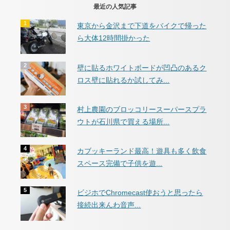
最近の人気記事
東京から金沢まで下道をバイクで帰った
ら大体12時間掛かった
壁に貼るホワイトボードが凹凸のあるク
ロス壁に貼れるか試してみ...
村上農園のブロッコリースーパースプラ
ウトが石川県で買える場所...
カブッキーランド最高！遊具も多く飲食
スペース完備で子供を遊...
ビジホでChromecast使おうと思ったら
接続出来んわ音声...