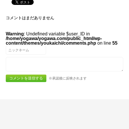
コメントはまだありません
Warning
: Undefined variable $user_ID in
/home/yogawa/yogawa.com/public_html/wp-
content/themes/youkaichi/comments.php
on line
55
※承認後に反映されます