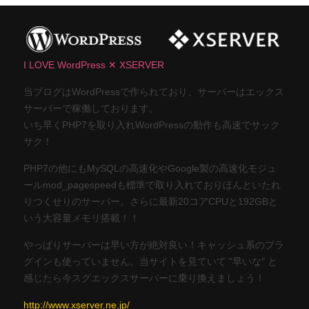
I LOVE WordPress ✕ XSERVER
当ブログはWordPressで作られており、サーバーはエックス
サーバーで稼働しております。
いち早くPHP7を取り入れWordPressの動作も高速でサック
サク！
PHP7の他にもMySQLの高速化やGoogle製の高速化モジュ
ールmod_pagespeedも標準で取り入れておりほんといたれ
りつくせりのサーバー。さらに最新20コアCPUと192GBと
いう大容量メモリ搭載！！
やっぱりサーバーは早い方が絶対良い！キャッシュ系のプラ
グインも使っていません。当サイトを見ていて "早いな" と
感じたら今スグエックスサーバーに乗り換えましょう！
http://www.xserver.ne.jp/