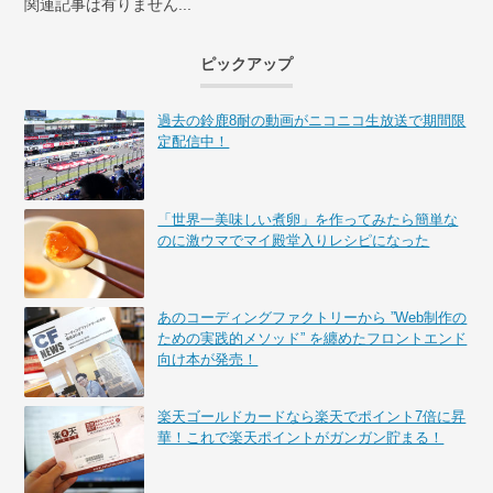
関連記事は有りません...
ピックアップ
過去の鈴鹿8耐の動画がニコニコ生放送で期間限
定配信中！
「世界一美味しい煮卵」を作ってみたら簡単な
のに激ウマでマイ殿堂入りレシピになった
あのコーディングファクトリーから ”Web制作の
ための実践的メソッド” を纏めたフロントエンド
向け本が発売！
楽天ゴールドカードなら楽天でポイント7倍に昇
華！これで楽天ポイントがガンガン貯まる！