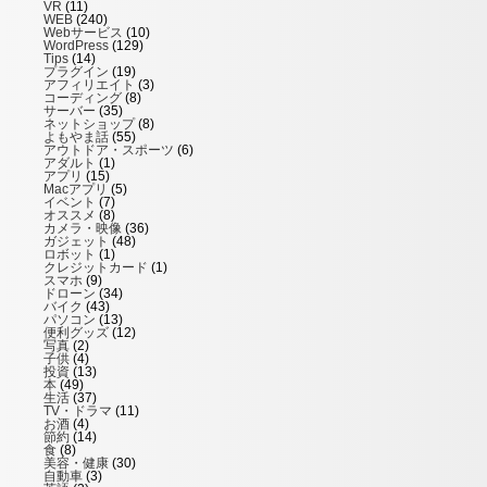
VR
(11)
WEB
(240)
Webサービス
(10)
WordPress
(129)
Tips
(14)
プラグイン
(19)
アフィリエイト
(3)
コーディング
(8)
サーバー
(35)
ネットショップ
(8)
よもやま話
(55)
アウトドア・スポーツ
(6)
アダルト
(1)
アプリ
(15)
Macアプリ
(5)
イベント
(7)
オススメ
(8)
カメラ・映像
(36)
ガジェット
(48)
ロボット
(1)
クレジットカード
(1)
スマホ
(9)
ドローン
(34)
バイク
(43)
パソコン
(13)
便利グッズ
(12)
写真
(2)
子供
(4)
投資
(13)
本
(49)
生活
(37)
TV・ドラマ
(11)
お酒
(4)
節約
(14)
食
(8)
美容・健康
(30)
自動車
(3)