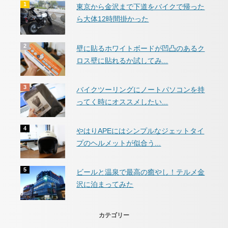
東京から金沢まで下道をバイクで帰った
ら大体12時間掛かった
壁に貼るホワイトボードが凹凸のあるク
ロス壁に貼れるか試してみ...
バイクツーリングにノートパソコンを持
ってく時にオススメしたい...
やはりAPEにはシンプルなジェットタイ
プのヘルメットが似合う...
ビールと温泉で最高の癒やし！テルメ金
沢に泊まってみた
カテゴリー