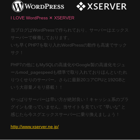
I LOVE WordPress ✕ XSERVER
当ブログはWordPressで作られており、サーバーはエックス
サーバーで稼働しております。
いち早くPHP7を取り入れWordPressの動作も高速でサック
サク！
PHP7の他にもMySQLの高速化やGoogle製の高速化モジュ
ールmod_pagespeedも標準で取り入れておりほんといたれ
りつくせりのサーバー。さらに最新20コアCPUと192GBと
いう大容量メモリ搭載！！
やっぱりサーバーは早い方が絶対良い！キャッシュ系のプラ
グインも使っていません。当サイトを見ていて "早いな" と
感じたら今スグエックスサーバーに乗り換えましょう！
http://www.xserver.ne.jp/