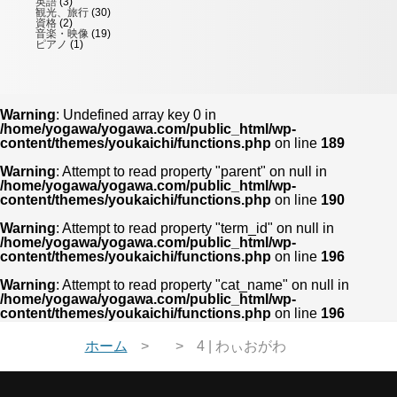
英語
(3)
観光、旅行
(30)
資格
(2)
音楽・映像
(19)
ピアノ
(1)
Warning
: Undefined array key 0 in
/home/yogawa/yogawa.com/public_html/wp-
content/themes/youkaichi/functions.php
on line
189
Warning
: Attempt to read property "parent" on null in
/home/yogawa/yogawa.com/public_html/wp-
content/themes/youkaichi/functions.php
on line
190
Warning
: Attempt to read property "term_id" on null in
/home/yogawa/yogawa.com/public_html/wp-
content/themes/youkaichi/functions.php
on line
196
Warning
: Attempt to read property "cat_name" on null in
/home/yogawa/yogawa.com/public_html/wp-
content/themes/youkaichi/functions.php
on line
196
ホーム
4 | わぃおがわ