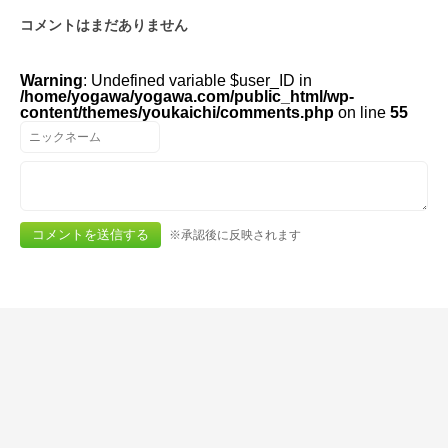
コメントはまだありません
Warning
: Undefined variable $user_ID in
/home/yogawa/yogawa.com/public_html/wp-
content/themes/youkaichi/comments.php
on line
55
※承認後に反映されます