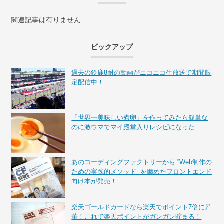
関連記事は有りません...
ピックアップ
過去の鈴鹿8耐の動画がニコニコ生放送で期間限
定配信中！
「世界一美味しい煮卵」を作ってみたら簡単な
のに激ウマでマイ殿堂入りレシピになった
あのコーディングファクトリーから ”Web制作の
ための実践的メソッド” を纏めたフロントエンド
向け本が発売！
楽天ゴールドカードなら楽天でポイント7倍に昇
華！これで楽天ポイントがガンガン貯まる！