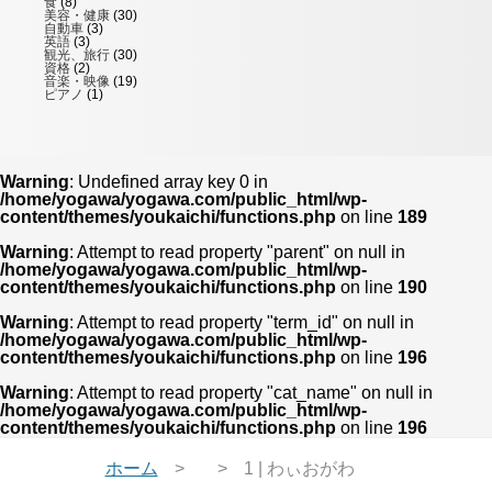
食
(8)
美容・健康
(30)
自動車
(3)
英語
(3)
観光、旅行
(30)
資格
(2)
音楽・映像
(19)
ピアノ
(1)
Warning
: Undefined array key 0 in
/home/yogawa/yogawa.com/public_html/wp-
content/themes/youkaichi/functions.php
on line
189
Warning
: Attempt to read property "parent" on null in
/home/yogawa/yogawa.com/public_html/wp-
content/themes/youkaichi/functions.php
on line
190
Warning
: Attempt to read property "term_id" on null in
/home/yogawa/yogawa.com/public_html/wp-
content/themes/youkaichi/functions.php
on line
196
Warning
: Attempt to read property "cat_name" on null in
/home/yogawa/yogawa.com/public_html/wp-
content/themes/youkaichi/functions.php
on line
196
ホーム
1 | わぃおがわ