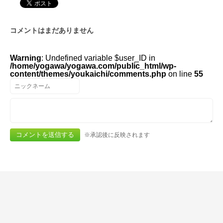
コメントはまだありません
Warning
: Undefined variable $user_ID in
/home/yogawa/yogawa.com/public_html/wp-
content/themes/youkaichi/comments.php
on line
55
※承認後に反映されます