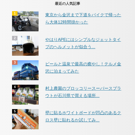
最近の人気記事
東京から金沢まで下道をバイクで帰った
ら大体12時間掛かった
やはりAPEにはシンプルなジェットタイ
プのヘルメットが似合う...
ビールと温泉で最高の癒やし！テルメ金
沢に泊まってみた
村上農園のブロッコリースーパースプラ
ウトが石川県で買える場所...
壁に貼るホワイトボードが凹凸のあるク
ロス壁に貼れるか試してみ...