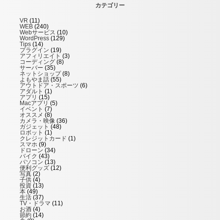
カテゴリー
VR
(11)
WEB
(240)
Webサービス
(10)
WordPress
(129)
Tips
(14)
プラグイン
(19)
アフィリエイト
(3)
コーディング
(8)
サーバー
(35)
ネットショップ
(8)
よもやま話
(55)
アウトドア・スポーツ
(6)
アダルト
(1)
アプリ
(15)
Macアプリ
(5)
イベント
(7)
オススメ
(8)
カメラ・映像
(36)
ガジェット
(48)
ロボット
(1)
クレジットカード
(1)
スマホ
(9)
ドローン
(34)
バイク
(43)
パソコン
(13)
便利グッズ
(12)
写真
(2)
子供
(4)
投資
(13)
本
(49)
生活
(37)
TV・ドラマ
(11)
お酒
(4)
節約
(14)