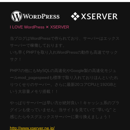
I LOVE WordPress ✕ XSERVER
当ブログはWordPressで作られており、サーバーはエックス
サーバーで稼働しております。
いち早くPHP7を取り入れWordPressの動作も高速でサック
サク！
PHP7の他にもMySQLの高速化やGoogle製の高速化モジュ
ールmod_pagespeedも標準で取り入れておりほんといたれ
りつくせりのサーバー。さらに最新20コアCPUと192GBと
いう大容量メモリ搭載！！
やっぱりサーバーは早い方が絶対良い！キャッシュ系のプラ
グインも使っていません。当サイトを見ていて "早いな" と
感じたら今スグエックスサーバーに乗り換えましょう！
http://www.xserver.ne.jp/