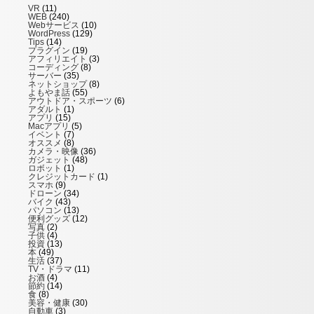
VR
(11)
WEB
(240)
Webサービス
(10)
WordPress
(129)
Tips
(14)
プラグイン
(19)
アフィリエイト
(3)
コーディング
(8)
サーバー
(35)
ネットショップ
(8)
よもやま話
(55)
アウトドア・スポーツ
(6)
アダルト
(1)
アプリ
(15)
Macアプリ
(5)
イベント
(7)
オススメ
(8)
カメラ・映像
(36)
ガジェット
(48)
ロボット
(1)
クレジットカード
(1)
スマホ
(9)
ドローン
(34)
バイク
(43)
パソコン
(13)
便利グッズ
(12)
写真
(2)
子供
(4)
投資
(13)
本
(49)
生活
(37)
TV・ドラマ
(11)
お酒
(4)
節約
(14)
食
(8)
美容・健康
(30)
自動車
(3)