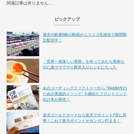
関連記事は有りません...
ピックアップ
過去の鈴鹿8耐の動画がニコニコ生放送で期間限
定配信中！
「世界一美味しい煮卵」を作ってみたら簡単な
のに激ウマでマイ殿堂入りレシピになった
あのコーディングファクトリーから ”Web制作の
ための実践的メソッド” を纏めたフロントエンド
向け本が発売！
楽天ゴールドカードなら楽天でポイント7倍に昇
華！これで楽天ポイントがガンガン貯まる！