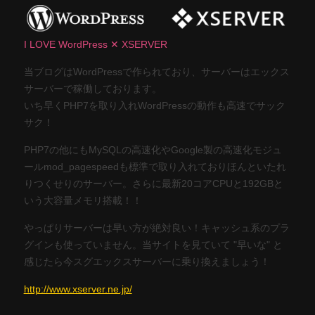
I LOVE WordPress ✕ XSERVER
当ブログはWordPressで作られており、サーバーはエックス
サーバーで稼働しております。
いち早くPHP7を取り入れWordPressの動作も高速でサック
サク！
PHP7の他にもMySQLの高速化やGoogle製の高速化モジュ
ールmod_pagespeedも標準で取り入れておりほんといたれ
りつくせりのサーバー。さらに最新20コアCPUと192GBと
いう大容量メモリ搭載！！
やっぱりサーバーは早い方が絶対良い！キャッシュ系のプラ
グインも使っていません。当サイトを見ていて "早いな" と
感じたら今スグエックスサーバーに乗り換えましょう！
http://www.xserver.ne.jp/