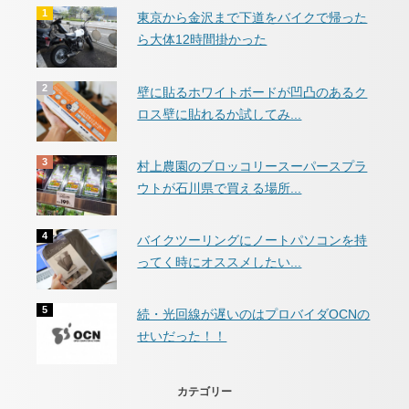
東京から金沢まで下道をバイクで帰った
ら大体12時間掛かった
壁に貼るホワイトボードが凹凸のあるク
ロス壁に貼れるか試してみ...
村上農園のブロッコリースーパースプラ
ウトが石川県で買える場所...
バイクツーリングにノートパソコンを持
ってく時にオススメしたい...
続・光回線が遅いのはプロバイダOCNの
せいだった！！
カテゴリー