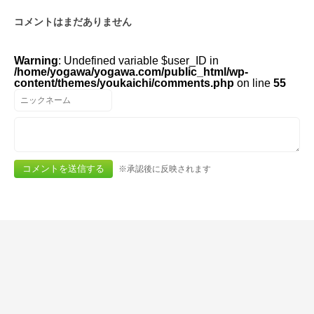
コメントはまだありません
Warning
: Undefined variable $user_ID in
/home/yogawa/yogawa.com/public_html/wp-
content/themes/youkaichi/comments.php
on line
55
※承認後に反映されます