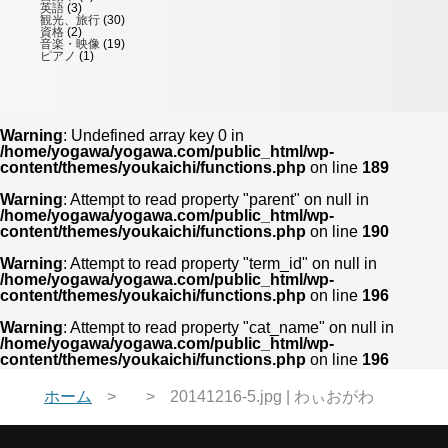
英語
(3)
観光、旅行
(30)
資格
(2)
音楽・映像
(19)
ピアノ
(1)
Warning
: Undefined array key 0 in
/home/yogawa/yogawa.com/public_html/wp-
content/themes/youkaichi/functions.php
on line
189
Warning
: Attempt to read property "parent" on null in
/home/yogawa/yogawa.com/public_html/wp-
content/themes/youkaichi/functions.php
on line
190
Warning
: Attempt to read property "term_id" on null in
/home/yogawa/yogawa.com/public_html/wp-
content/themes/youkaichi/functions.php
on line
196
Warning
: Attempt to read property "cat_name" on null in
/home/yogawa/yogawa.com/public_html/wp-
content/themes/youkaichi/functions.php
on line
196
ホーム
20141216-5.jpg | わぃおがわ