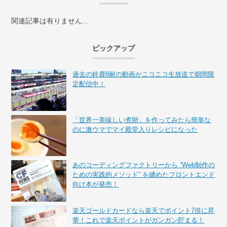
関連記事は有りません...
ピックアップ
過去の鈴鹿8耐の動画がニコニコ生放送で期間限
定配信中！
「世界一美味しい煮卵」を作ってみたら簡単な
のに激ウマでマイ殿堂入りレシピになった
あのコーディングファクトリーから ”Web制作の
ための実践的メソッド” を纏めたフロントエンド
向け本が発売！
楽天ゴールドカードなら楽天でポイント7倍に昇
華！これで楽天ポイントがガンガン貯まる！