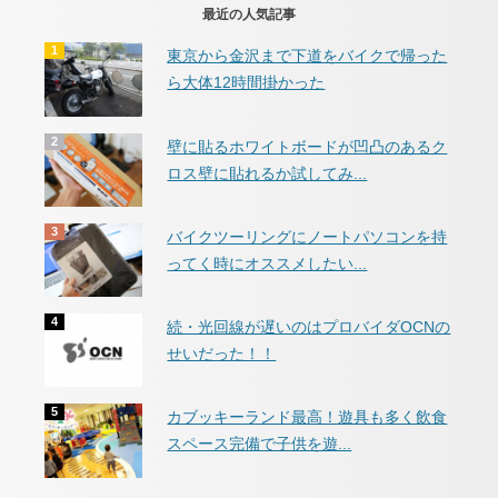
最近の人気記事
東京から金沢まで下道をバイクで帰った
ら大体12時間掛かった
壁に貼るホワイトボードが凹凸のあるク
ロス壁に貼れるか試してみ...
バイクツーリングにノートパソコンを持
ってく時にオススメしたい...
続・光回線が遅いのはプロバイダOCNの
せいだった！！
カブッキーランド最高！遊具も多く飲食
スペース完備で子供を遊...