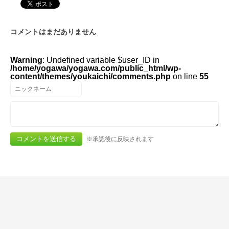
コメントはまだありません
Warning
: Undefined variable $user_ID in
/home/yogawa/yogawa.com/public_html/wp-
content/themes/youkaichi/comments.php
on line
55
※承認後に反映されます