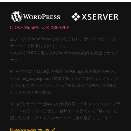
I LOVE WordPress ✕ XSERVER
当ブログはWordPressで作られており、サーバーはエックス
サーバーで稼働しております。
いち早くPHP7を取り入れWordPressの動作も高速でサック
サク！
PHP7の他にもMySQLの高速化やGoogle製の高速化モジュ
ールmod_pagespeedも標準で取り入れておりほんといたれ
りつくせりのサーバー。さらに最新20コアCPUと192GBと
いう大容量メモリ搭載！！
やっぱりサーバーは早い方が絶対良い！キャッシュ系のプラ
グインも使っていません。当サイトを見ていて "早いな" と
感じたら今スグエックスサーバーに乗り換えましょう！
http://www.xserver.ne.jp/