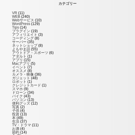
カテゴリー
VR
(11)
WEB
(240)
Webサービス
(10)
WordPress
(129)
Tips
(14)
プラグイン
(19)
アフィリエイト
(3)
コーディング
(8)
サーバー
(35)
ネットショップ
(8)
よもやま話
(55)
アウトドア・スポーツ
(6)
アダルト
(1)
アプリ
(15)
Macアプリ
(5)
イベント
(7)
オススメ
(8)
カメラ・映像
(36)
ガジェット
(48)
ロボット
(1)
クレジットカード
(1)
スマホ
(9)
ドローン
(34)
バイク
(43)
パソコン
(13)
便利グッズ
(12)
写真
(2)
子供
(4)
投資
(13)
本
(49)
生活
(37)
TV・ドラマ
(11)
お酒
(4)
節約
(14)