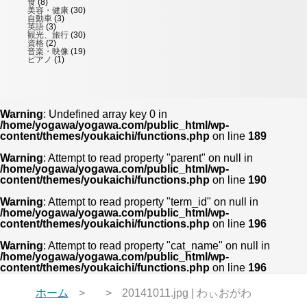
食
(8)
美容・健康
(30)
自動車
(3)
英語
(3)
観光、旅行
(30)
資格
(2)
音楽・映像
(19)
ピアノ
(1)
Warning
: Undefined array key 0 in
/home/yogawa/yogawa.com/public_html/wp-
content/themes/youkaichi/functions.php
on line
189
Warning
: Attempt to read property "parent" on null in
/home/yogawa/yogawa.com/public_html/wp-
content/themes/youkaichi/functions.php
on line
190
Warning
: Attempt to read property "term_id" on null in
/home/yogawa/yogawa.com/public_html/wp-
content/themes/youkaichi/functions.php
on line
196
Warning
: Attempt to read property "cat_name" on null in
/home/yogawa/yogawa.com/public_html/wp-
content/themes/youkaichi/functions.php
on line
196
ホーム
20141011.jpg | わぃおがわ