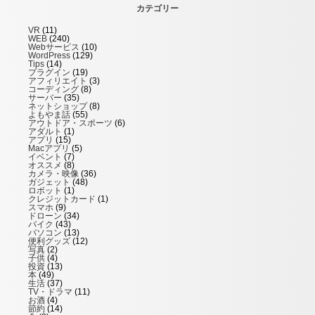
カテゴリー
VR
(11)
WEB
(240)
Webサービス
(10)
WordPress
(129)
Tips
(14)
プラグイン
(19)
アフィリエイト
(3)
コーディング
(8)
サーバー
(35)
ネットショップ
(8)
よもやま話
(55)
アウトドア・スポーツ
(6)
アダルト
(1)
アプリ
(15)
Macアプリ
(5)
イベント
(7)
オススメ
(8)
カメラ・映像
(36)
ガジェット
(48)
ロボット
(1)
クレジットカード
(1)
スマホ
(9)
ドローン
(34)
バイク
(43)
パソコン
(13)
便利グッズ
(12)
写真
(2)
子供
(4)
投資
(13)
本
(49)
生活
(37)
TV・ドラマ
(11)
お酒
(4)
節約
(14)