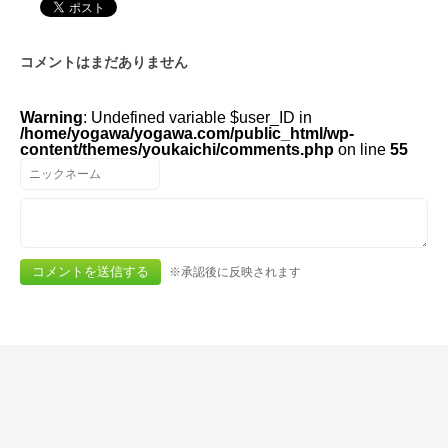
コメントはまだありません
Warning
: Undefined variable $user_ID in
/home/yogawa/yogawa.com/public_html/wp-
content/themes/youkaichi/comments.php
on line
55
※承認後に反映されます