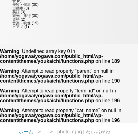
食
(8)
美容・健康
(30)
自動車
(3)
英語
(3)
観光、旅行
(30)
資格
(2)
音楽・映像
(19)
ピアノ
(1)
Warning
: Undefined array key 0 in
/home/yogawa/yogawa.com/public_html/wp-
content/themes/youkaichi/functions.php
on line
189
Warning
: Attempt to read property "parent" on null in
/home/yogawa/yogawa.com/public_html/wp-
content/themes/youkaichi/functions.php
on line
190
Warning
: Attempt to read property "term_id" on null in
/home/yogawa/yogawa.com/public_html/wp-
content/themes/youkaichi/functions.php
on line
196
Warning
: Attempt to read property "cat_name" on null in
/home/yogawa/yogawa.com/public_html/wp-
content/themes/youkaichi/functions.php
on line
196
ホーム
photo-7.jpg | わぃおがわ