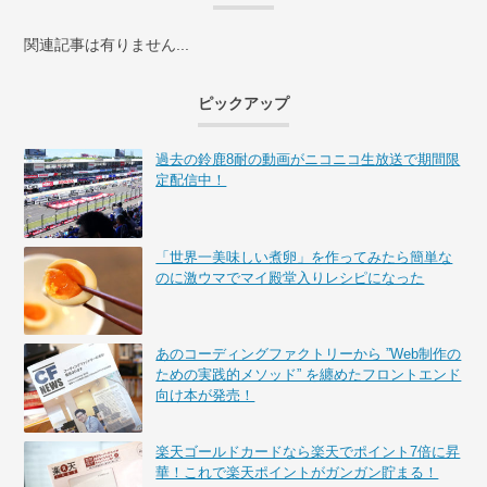
関連記事は有りません...
ピックアップ
過去の鈴鹿8耐の動画がニコニコ生放送で期間限
定配信中！
「世界一美味しい煮卵」を作ってみたら簡単な
のに激ウマでマイ殿堂入りレシピになった
あのコーディングファクトリーから ”Web制作の
ための実践的メソッド” を纏めたフロントエンド
向け本が発売！
楽天ゴールドカードなら楽天でポイント7倍に昇
華！これで楽天ポイントがガンガン貯まる！