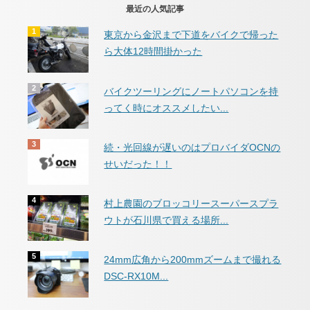
最近の人気記事
東京から金沢まで下道をバイクで帰った
ら大体12時間掛かった
バイクツーリングにノートパソコンを持
ってく時にオススメしたい...
続・光回線が遅いのはプロバイダOCNの
せいだった！！
村上農園のブロッコリースーパースプラ
ウトが石川県で買える場所...
24mm広角から200mmズームまで撮れる
DSC-RX10M...