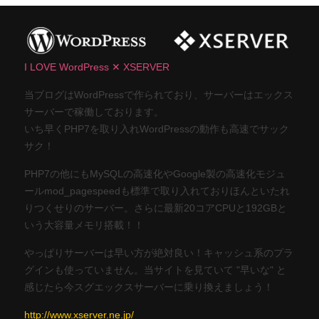
I LOVE WordPress ✕ XSERVER
当ブログはWordPressで作られており、サーバーはエックス
サーバーで稼働しております。
いち早くPHP7を取り入れWordPressの動作も高速でサック
サク！
PHP7の他にもMySQLの高速化やGoogle製の高速化モジュ
ールmod_pagespeedも標準で取り入れておりほんといたれ
りつくせりのサーバー。さらに最新20コアCPUと192GBと
いう大容量メモリ搭載！！
やっぱりサーバーは早い方が絶対良い！キャッシュ系のプラ
グインも使っていません。当サイトを見ていて "早いな" と
感じたら今スグエックスサーバーに乗り換えましょう！
http://www.xserver.ne.jp/