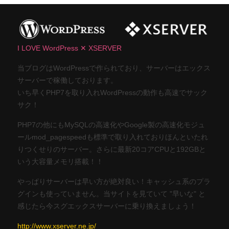
I LOVE WordPress ✕ XSERVER
当ブログはWordPressで作られており、サーバーはエックス
サーバーで稼働しております。
いち早くPHP7を取り入れWordPressの動作も高速でサック
サク！
PHP7の他にもMySQLの高速化やGoogle製の高速化モジュ
ールmod_pagespeedも標準で取り入れておりほんといたれ
りつくせりのサーバー。さらに最新20コアCPUと192GBと
いう大容量メモリ搭載！！
やっぱりサーバーは早い方が絶対良い！キャッシュ系のプラ
グインも使っていません。当サイトを見ていて "早いな" と
感じたら今スグエックスサーバーに乗り換えましょう！
http://www.xserver.ne.jp/