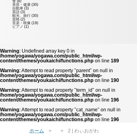
食
(8)
美容・健康
(30)
自動車
(3)
英語
(3)
観光、旅行
(30)
資格
(2)
音楽・映像
(19)
ピアノ
(1)
Warning
: Undefined array key 0 in
/home/yogawa/yogawa.com/public_html/wp-
content/themes/youkaichi/functions.php
on line
189
Warning
: Attempt to read property "parent" on null in
/home/yogawa/yogawa.com/public_html/wp-
content/themes/youkaichi/functions.php
on line
190
Warning
: Attempt to read property "term_id" on null in
/home/yogawa/yogawa.com/public_html/wp-
content/themes/youkaichi/functions.php
on line
196
Warning
: Attempt to read property "cat_name" on null in
/home/yogawa/yogawa.com/public_html/wp-
content/themes/youkaichi/functions.php
on line
196
ホーム
2 | わぃおがわ