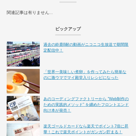
関連記事は有りません...
ピックアップ
過去の鈴鹿8耐の動画がニコニコ生放送で期間限
定配信中！
「世界一美味しい煮卵」を作ってみたら簡単な
のに激ウマでマイ殿堂入りレシピになった
あのコーディングファクトリーから ”Web制作の
ための実践的メソッド” を纏めたフロントエンド
向け本が発売！
楽天ゴールドカードなら楽天でポイント7倍に昇
華！これで楽天ポイントがガンガン貯まる！