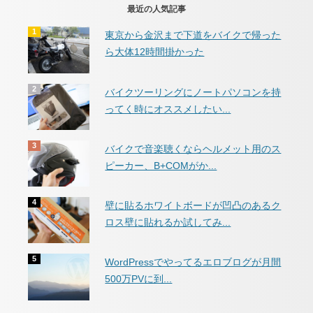
最近の人気記事
東京から金沢まで下道をバイクで帰った
ら大体12時間掛かった
バイクツーリングにノートパソコンを持
ってく時にオススメしたい...
バイクで音楽聴くならヘルメット用のス
ピーカー、B+COMがか...
壁に貼るホワイトボードが凹凸のあるク
ロス壁に貼れるか試してみ...
WordPressでやってるエロブログが月間
500万PVに到...