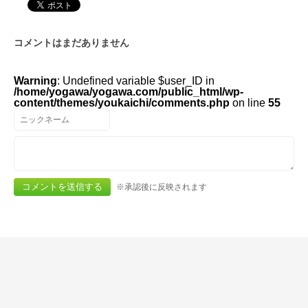
コメントはまだありません
Warning
: Undefined variable $user_ID in
/home/yogawa/yogawa.com/public_html/wp-
content/themes/youkaichi/comments.php
on line
55
※承認後に反映されます