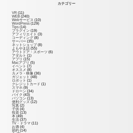
カテゴリー
VR
(11)
WEB
(240)
Webサービス
(10)
WordPress
(129)
Tips
(14)
プラグイン
(19)
アフィリエイト
(3)
コーディング
(8)
サーバー
(35)
ネットショップ
(8)
よもやま話
(55)
アウトドア・スポーツ
(6)
アダルト
(1)
アプリ
(15)
Macアプリ
(5)
イベント
(7)
オススメ
(8)
カメラ・映像
(36)
ガジェット
(48)
ロボット
(1)
クレジットカード
(1)
スマホ
(9)
ドローン
(34)
バイク
(43)
パソコン
(13)
便利グッズ
(12)
写真
(2)
子供
(4)
投資
(13)
本
(49)
生活
(37)
TV・ドラマ
(11)
お酒
(4)
節約
(14)