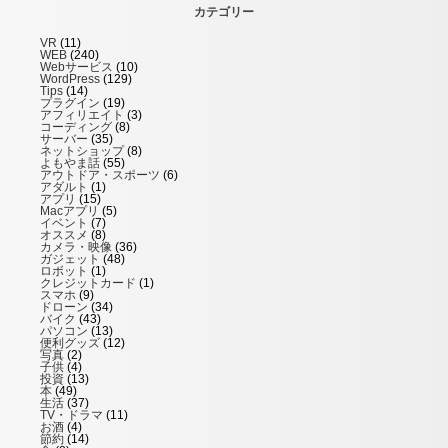
カテゴリー
VR
(11)
WEB
(240)
Webサービス
(10)
WordPress
(129)
Tips
(14)
プラグイン
(19)
アフィリエイト
(3)
コーディング
(8)
サーバー
(35)
ネットショップ
(8)
よもやま話
(55)
アウトドア・スポーツ
(6)
アダルト
(1)
アプリ
(15)
Macアプリ
(5)
イベント
(7)
オススメ
(8)
カメラ・映像
(36)
ガジェット
(48)
ロボット
(1)
クレジットカード
(1)
スマホ
(9)
ドローン
(34)
バイク
(43)
パソコン
(13)
便利グッズ
(12)
写真
(2)
子供
(4)
投資
(13)
本
(49)
生活
(37)
TV・ドラマ
(11)
お酒
(4)
節約
(14)