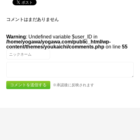
コメントはまだありません
Warning
: Undefined variable $user_ID in
/home/yogawa/yogawa.com/public_html/wp-
content/themes/youkaichi/comments.php
on line
55
※承認後に反映されます