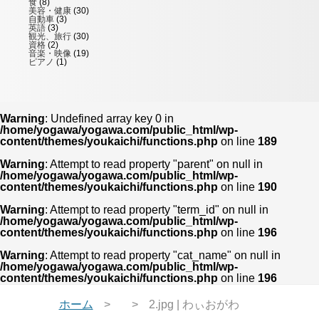
食
(8)
美容・健康
(30)
自動車
(3)
英語
(3)
観光、旅行
(30)
資格
(2)
音楽・映像
(19)
ピアノ
(1)
Warning
: Undefined array key 0 in
/home/yogawa/yogawa.com/public_html/wp-
content/themes/youkaichi/functions.php
on line
189
Warning
: Attempt to read property "parent" on null in
/home/yogawa/yogawa.com/public_html/wp-
content/themes/youkaichi/functions.php
on line
190
Warning
: Attempt to read property "term_id" on null in
/home/yogawa/yogawa.com/public_html/wp-
content/themes/youkaichi/functions.php
on line
196
Warning
: Attempt to read property "cat_name" on null in
/home/yogawa/yogawa.com/public_html/wp-
content/themes/youkaichi/functions.php
on line
196
ホーム
2.jpg | わぃおがわ