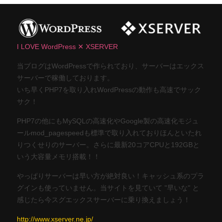
I LOVE WordPress ✕ XSERVER
当ブログはWordPressで作られており、サーバーはエックス
サーバーで稼働しております。
いち早くPHP7を取り入れWordPressの動作も高速でサック
サク！
PHP7の他にもMySQLの高速化やGoogle製の高速化モジュ
ールmod_pagespeedも標準で取り入れておりほんといたれ
りつくせりのサーバー。さらに最新20コアCPUと192GBと
いう大容量メモリ搭載！！
やっぱりサーバーは早い方が絶対良い！キャッシュ系のプラ
グインも使っていません。当サイトを見ていて "早いな" と
感じたら今スグエックスサーバーに乗り換えましょう！
http://www.xserver.ne.jp/