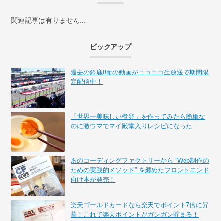
関連記事は有りません...
ピックアップ
過去の鈴鹿8耐の動画がニコニコ生放送で期間限
定配信中！
「世界一美味しい煮卵」を作ってみたら簡単な
のに激ウマでマイ殿堂入りレシピになった
あのコーディングファクトリーから ”Web制作の
ための実践的メソッド” を纏めたフロントエンド
向け本が発売！
楽天ゴールドカードなら楽天でポイント7倍に昇
華！これで楽天ポイントがガンガン貯まる！