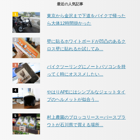
最近の人気記事
東京から金沢まで下道をバイクで帰った
ら大体12時間掛かった
壁に貼るホワイトボードが凹凸のあるク
ロス壁に貼れるか試してみ...
バイクツーリングにノートパソコンを持
ってく時にオススメしたい...
やはりAPEにはシンプルなジェットタイ
プのヘルメットが似合う...
村上農園のブロッコリースーパースプラ
ウトが石川県で買える場所...