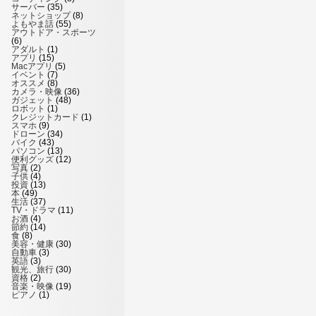
サーバー
(35)
ネットショップ
(8)
よもやま話
(55)
アウトドア・スポーツ
(6)
アダルト
(1)
アプリ
(15)
Macアプリ
(5)
イベント
(7)
オススメ
(8)
カメラ・映像
(36)
ガジェット
(48)
ロボット
(1)
クレジットカード
(1)
スマホ
(9)
ドローン
(34)
バイク
(43)
パソコン
(13)
便利グッズ
(12)
写真
(2)
子供
(4)
投資
(13)
本
(49)
生活
(37)
TV・ドラマ
(11)
お酒
(4)
節約
(14)
食
(8)
美容・健康
(30)
自動車
(3)
英語
(3)
観光、旅行
(30)
資格
(2)
音楽・映像
(19)
ピアノ
(1)