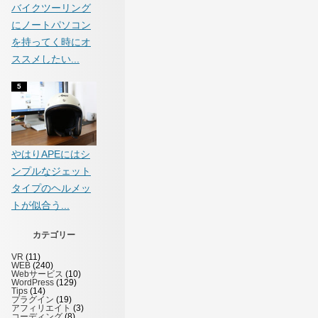
バイクツーリング
にノートパソコン
を持ってく時にオ
ススメしたい...
やはりAPEにはシ
ンプルなジェット
タイプのヘルメッ
トが似合う...
カテゴリー
VR
(11)
WEB
(240)
Webサービス
(10)
WordPress
(129)
Tips
(14)
プラグイン
(19)
アフィリエイト
(3)
コーディング
(8)