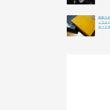
名刺入れを
ッコよ
カード