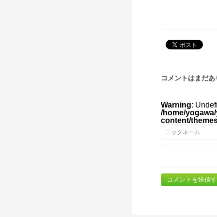
コメントはまだあ
Warning
: Undef
/home/yogawa/
content/theme