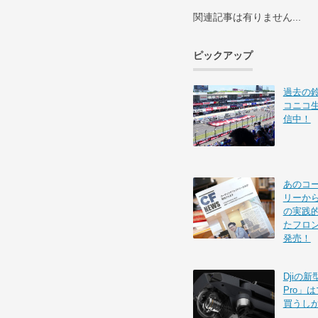
関連記事は有りません...
ピックアップ
過去の
コニコ
信中！
あのコ
リーから
の実践的
たフロ
発売！
Djiの新
Pro」
買うし