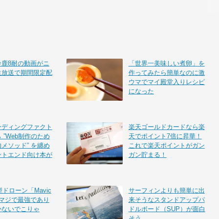
鈴鹿8耐の動画がニ
「世界一美味しい煮卵」を
生放送で期間限定配
作ってみたら簡単なのに激
ウマでマイ殿堂入りレシピ
になった
ーディングファクト
楽天ゴールドカードなら楽
 ”Web制作のため
天でポイント7倍に昇華！
メソッド” を纏め
これで楽天ポイントがガン
ントエンド向け本が
ガン貯まる！
型ドローン「Mavic
サーフィンよりも簡単に出
はマジで最強であり
来そうなスタンドアップパ
かないでこりゃ
ドルボード（SUP）が面白
そう