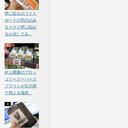
壁に貼るホワイト
ボードが凹凸のあ
るクロス壁に貼れ
るか試してみ...
村上農園のブロッ
コリースーパース
プラウトが石川県
で買える場所...