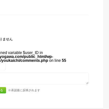
りません
ined variable $user_ID in
yogawa.com/public_html/wp-
s/youkaichi/comments.php
on line
55
※承認後に反映されます