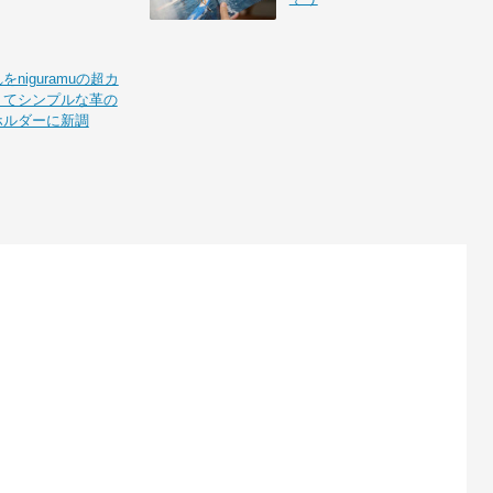
niguramuの超カ
くてシンプルな革の
ホルダーに新調