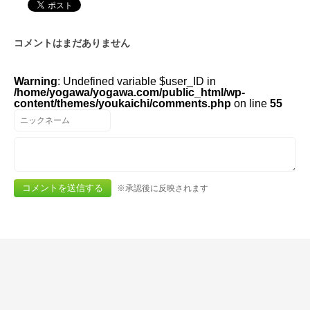
コメントはまだありません
Warning
: Undefined variable $user_ID in
/home/yogawa/yogawa.com/public_html/wp-
content/themes/youkaichi/comments.php
on line
55
※承認後に反映されます