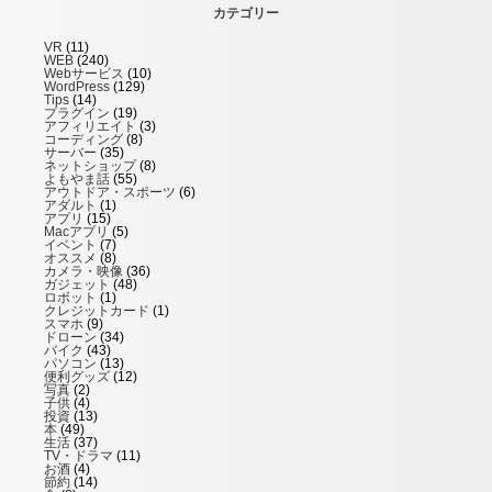
カテゴリー
VR
(11)
WEB
(240)
Webサービス
(10)
WordPress
(129)
Tips
(14)
プラグイン
(19)
アフィリエイト
(3)
コーディング
(8)
サーバー
(35)
ネットショップ
(8)
よもやま話
(55)
アウトドア・スポーツ
(6)
アダルト
(1)
アプリ
(15)
Macアプリ
(5)
イベント
(7)
オススメ
(8)
カメラ・映像
(36)
ガジェット
(48)
ロボット
(1)
クレジットカード
(1)
スマホ
(9)
ドローン
(34)
バイク
(43)
パソコン
(13)
便利グッズ
(12)
写真
(2)
子供
(4)
投資
(13)
本
(49)
生活
(37)
TV・ドラマ
(11)
お酒
(4)
節約
(14)