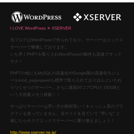
I LOVE WordPress ✕ XSERVER
当ブログはWordPressで作られており、サーバーはエックス
サーバーで稼働しております。
いち早くPHP7を取り入れWordPressの動作も高速でサック
サク！
PHP7の他にもMySQLの高速化やGoogle製の高速化モジュ
ールmod_pagespeedも標準で取り入れておりほんといたれ
りつくせりのサーバー。さらに最新20コアCPUと192GBと
いう大容量メモリ搭載！！
やっぱりサーバーは早い方が絶対良い！キャッシュ系のプラ
グインも使っていません。当サイトを見ていて "早いな" と
感じたら今スグエックスサーバーに乗り換えましょう！
http://www.xserver.ne.jp/