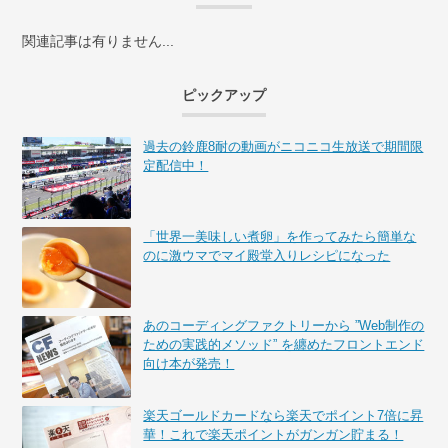
関連記事は有りません...
ピックアップ
過去の鈴鹿8耐の動画がニコニコ生放送で期間限
定配信中！
「世界一美味しい煮卵」を作ってみたら簡単な
のに激ウマでマイ殿堂入りレシピになった
あのコーディングファクトリーから ”Web制作の
ための実践的メソッド” を纏めたフロントエンド
向け本が発売！
楽天ゴールドカードなら楽天でポイント7倍に昇
華！これで楽天ポイントがガンガン貯まる！