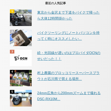
最近の人気記事
東京から金沢まで下道をバイクで帰った
ら大体12時間掛かった
バイクツーリングにノートパソコンを持
ってく時にオススメしたい...
続・光回線が遅いのはプロバイダOCNの
せいだった！！
村上農園のブロッコリースーパースプラ
ウトが石川県で買える場所...
24mm広角から200mmズームまで撮れる
DSC-RX10M...