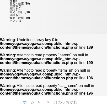
食
(8)
美容・健康
(30)
自動車
(3)
英語
(3)
観光、旅行
(30)
資格
(2)
音楽・映像
(19)
ピアノ
(1)
Warning
: Undefined array key 0 in
/home/yogawa/yogawa.com/public_html/wp-
content/themes/youkaichi/functions.php
on line
189
Warning
: Attempt to read property "parent" on null in
/home/yogawa/yogawa.com/public_html/wp-
content/themes/youkaichi/functions.php
on line
190
Warning
: Attempt to read property "term_id" on null in
/home/yogawa/yogawa.com/public_html/wp-
content/themes/youkaichi/functions.php
on line
196
Warning
: Attempt to read property "cat_name" on null in
/home/yogawa/yogawa.com/public_html/wp-
content/themes/youkaichi/functions.php
on line
196
ホーム
1 | わぃおがわ