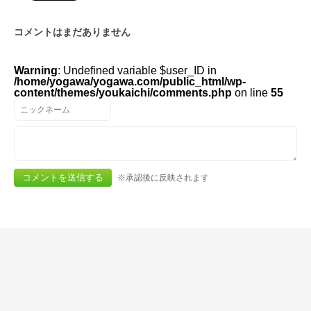
コメントはまだありません
Warning
: Undefined variable $user_ID in
/home/yogawa/yogawa.com/public_html/wp-
content/themes/youkaichi/comments.php
on line
55
※承認後に反映されます