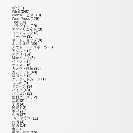
VR
(11)
WEB
(240)
Webサービス
(10)
WordPress
(129)
Tips
(14)
プラグイン
(19)
アフィリエイト
(3)
コーディング
(8)
サーバー
(35)
ネットショップ
(8)
よもやま話
(55)
アウトドア・スポーツ
(6)
アダルト
(1)
アプリ
(15)
Macアプリ
(5)
イベント
(7)
オススメ
(8)
カメラ・映像
(36)
ガジェット
(48)
ロボット
(1)
クレジットカード
(1)
スマホ
(9)
ドローン
(34)
バイク
(43)
パソコン
(13)
便利グッズ
(12)
写真
(2)
子供
(4)
投資
(13)
本
(49)
生活
(37)
TV・ドラマ
(11)
お酒
(4)
節約
(14)
食
(8)
美容・健康
(30)