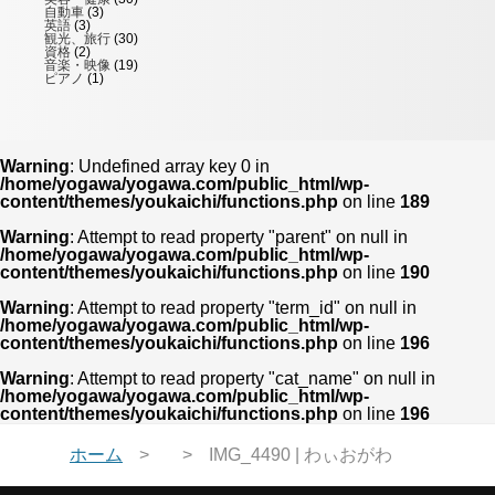
自動車
(3)
英語
(3)
観光、旅行
(30)
資格
(2)
音楽・映像
(19)
ピアノ
(1)
Warning
: Undefined array key 0 in
/home/yogawa/yogawa.com/public_html/wp-
content/themes/youkaichi/functions.php
on line
189
Warning
: Attempt to read property "parent" on null in
/home/yogawa/yogawa.com/public_html/wp-
content/themes/youkaichi/functions.php
on line
190
Warning
: Attempt to read property "term_id" on null in
/home/yogawa/yogawa.com/public_html/wp-
content/themes/youkaichi/functions.php
on line
196
Warning
: Attempt to read property "cat_name" on null in
/home/yogawa/yogawa.com/public_html/wp-
content/themes/youkaichi/functions.php
on line
196
ホーム
IMG_4490 | わぃおがわ