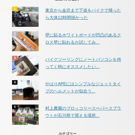
東京から金沢まで下道をバイクで帰った
ら大体12時間掛かった
壁に貼るホワイトボードが凹凸のあるク
ロス壁に貼れるか試してみ...
バイクツーリングにノートパソコンを持
ってく時にオススメしたい...
やはりAPEにはシンプルなジェットタイ
プのヘルメットが似合う...
村上農園のブロッコリースーパースプラ
ウトが石川県で買える場所...
カテゴリー