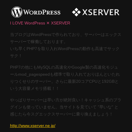
I LOVE WordPress ✕ XSERVER
当ブログはWordPressで作られており、サーバーはエックス
サーバーで稼働しております。
いち早くPHP7を取り入れWordPressの動作も高速でサック
サク！
PHP7の他にもMySQLの高速化やGoogle製の高速化モジュ
ールmod_pagespeedも標準で取り入れておりほんといたれ
りつくせりのサーバー。さらに最新20コアCPUと192GBと
いう大容量メモリ搭載！！
やっぱりサーバーは早い方が絶対良い！キャッシュ系のプラ
グインも使っていません。当サイトを見ていて "早いな" と
感じたら今スグエックスサーバーに乗り換えましょう！
http://www.xserver.ne.jp/