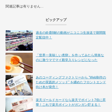
関連記事は有りません...
ピックアップ
過去の鈴鹿8耐の動画がニコニコ生放送で期間限
定配信中！
「世界一美味しい煮卵」を作ってみたら簡単な
のに激ウマでマイ殿堂入りレシピになった
あのコーディングファクトリーから ”Web制作の
ための実践的メソッド” を纏めたフロントエンド
向け本が発売！
楽天ゴールドカードなら楽天でポイント7倍に昇
華！これで楽天ポイントがガンガン貯まる！