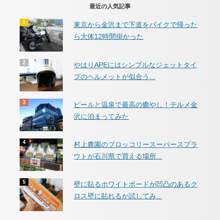
最近の人気記事
東京から金沢まで下道をバイクで帰った
ら大体12時間掛かった
やはりAPEにはシンプルなジェットタイ
プのヘルメットが似合う...
ビールと温泉で最高の癒やし！テルメ金
沢に泊まってみた
村上農園のブロッコリースーパースプラ
ウトが石川県で買える場所...
壁に貼るホワイトボードが凹凸のあるク
ロス壁に貼れるか試してみ...