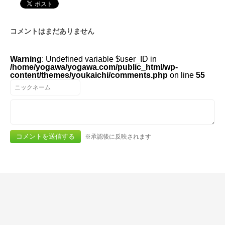
コメントはまだありません
Warning
: Undefined variable $user_ID in
/home/yogawa/yogawa.com/public_html/wp-
content/themes/youkaichi/comments.php
on line
55
※承認後に反映されます