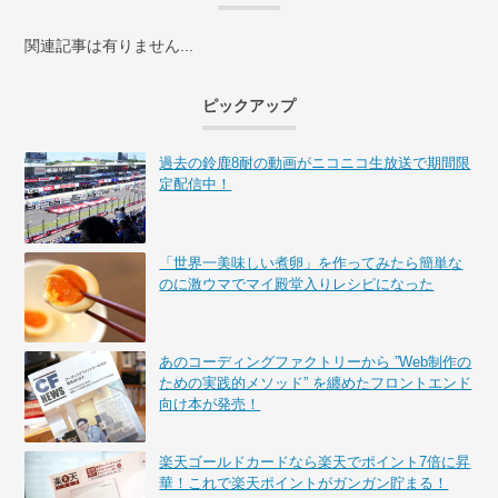
関連記事は有りません...
ピックアップ
過去の鈴鹿8耐の動画がニコニコ生放送で期間限
定配信中！
「世界一美味しい煮卵」を作ってみたら簡単な
のに激ウマでマイ殿堂入りレシピになった
あのコーディングファクトリーから ”Web制作の
ための実践的メソッド” を纏めたフロントエンド
向け本が発売！
楽天ゴールドカードなら楽天でポイント7倍に昇
華！これで楽天ポイントがガンガン貯まる！