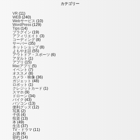
カテゴリー
VR
(11)
WEB
(240)
Webサービス
(10)
WordPress
(129)
Tips
(14)
プラグイン
(19)
アフィリエイト
(3)
コーディング
(8)
サーバー
(35)
ネットショップ
(8)
よもやま話
(55)
アウトドア・スポーツ
(6)
アダルト
(1)
アプリ
(15)
Macアプリ
(5)
イベント
(7)
オススメ
(8)
カメラ・映像
(36)
ガジェット
(48)
ロボット
(1)
クレジットカード
(1)
スマホ
(9)
ドローン
(34)
バイク
(43)
パソコン
(13)
便利グッズ
(12)
写真
(2)
子供
(4)
投資
(13)
本
(49)
生活
(37)
TV・ドラマ
(11)
お酒
(4)
節約
(14)